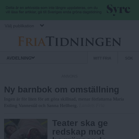
Hoppa till huvudinnehåll
Välj publikation
F
S
Normbrytande
AVDELNING
MITT FRIA
SÖK
nyheter
e
r
k
ANNONS
u
Ny barnbok om omställning
i
n
d
Ingen är för liten för att göra skillnad, menar författarna Maria
a
Landets Fria
ä
Estling Vannestål och Sanna Hellberg.
r
Teater ska ge
.
m
redskap mot
e