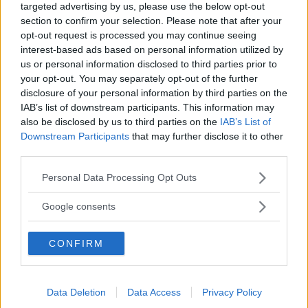
targeted advertising by us, please use the below opt-out
Landets Fria
utanför Järna.
section to confirm your selection. Please note that after your
opt-out request is processed you may continue seeing
Pekbok ska engagera de
interest-based ads based on personal information utilized by
minsta för miljön
us or personal information disclosed to third parties prior to
your opt-out. You may separately opt-out of the further
Titta skogen är första delen i en serie pekböcker där vi får följa
disclosure of your personal information by third parties on the
Landets Fria
barn som upptäcker naturen på egen hand.
IAB’s list of downstream participants. This information may
also be disclosed by us to third parties on the
IAB’s List of
”Ungdomar tror allt är coolare i
Downstream Participants
that may further disclose it to other
third parties.
Läs Frias efterträdare!
Stockholm”
Please note that this website/app uses one or more Google
Personal Data Processing Opt Outs
Dokumentären Hjärta Norsjö följer två bästa vänner från
Syre
är Sveriges enda gröna dagstidning som
services and may gather and store information including but
Norrbottens inland. En vill bort, den andra vill stanna kvar.
finns både digitalt och i tryck.
not limited to your visit or usage behaviour. You may click to
Google consents
Landets Fria
grant or deny consent to Google and its third-party tags to
use your data for below specified purposes in below Google
CONFIRM
En cyklande farmor från Åmål
consent section.
I Jag ska aldrig sluta cykla av barnboksdebutanten Ulrika
Gustafsson står leken i fokus och berättelsen kryddas med hemliga
Data Deletion
Data Access
Privacy Policy
Landets Fria
detaljer.