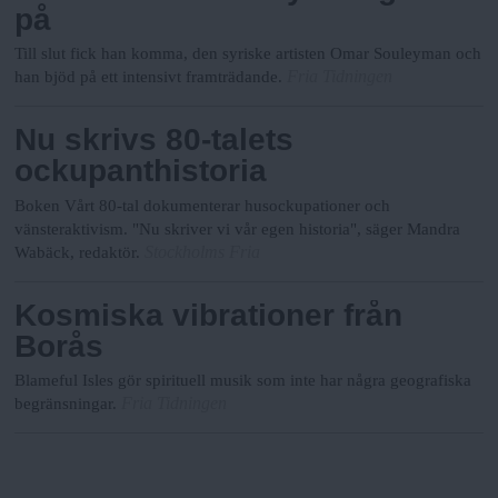
på
Till slut fick han komma, den syriske artisten Omar Souleyman och
Fria Tidningen
han bjöd på ett intensivt framträdande.
Nu skrivs 80-talets
ockupanthistoria
Boken Vårt 80-tal dokumenterar husockupationer och
vänsteraktivism. "Nu skriver vi vår egen historia", säger Mandra
Stockholms Fria
Wabäck, redaktör.
Kosmiska vibrationer från
Borås
Blameful Isles gör spirituell musik som inte har några geografiska
Fria Tidningen
begränsningar.