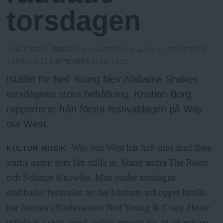
N
n
torsdagen
y
u
PUBLICERAD:
FREDAG 9 AUGUSTI 2013, 11:38
• UPPDATERAD:
TORSDAG 12 SEPTEMBER 2013, 14:51
Istället för Neil Young blev Alabama Shakes
torsdagens stora behållning. Kristian Borg
rapporterar från första festivaldagen på Way
out West.
Way out West har haft otur med flera
KULTUR
MUSIK
starka namn som fått ställa in, bland andra The Roots
och Solange Knowles. Men under torsdagen
drabbades festivalen av det hårdaste avhoppet hittills
när främsta affischnamnet Neil Young & Crazy Horse
ställde in i sista stund, enligt uppgift för att gitarristen