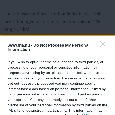
Efter monstersoulhiten
Hold on
är det bara att hålla
med 20-åringen bakom mig som konstaterar: "Jävla
kungar, alltså."
Tame Impala
www.fria.nu -
Do Not Process My Personal
Information
ANNONS
If you wish to opt-out of the sale, sharing to third parties, or
Inget känns kul så kort efter beskedet att Neil Young
processing of your personal or sensitive information for
ställer in och det blir svårt för artisterna att fylla
targeted advertising by us, please use the below opt-out
section to confirm your selection. Please note that after your
glappet. Men visst försöker de och gör det med den
opt-out request is processed you may continue seeing
äran. Marijuanaröken vilar över Azaleascenens publik
interest-based ads based on personal information utilized by
us or personal information disclosed to third parties prior to
när de australiensiska psykedelika-rockarna Tame
your opt-out. You may separately opt-out of the further
Impala går på scen. Soundet kunde vara taget från
disclosure of your personal information by third parties on the
IAB’s list of downstream participants. This information may
valfri avantgardistisk 60-talsrulle, det är elektriskt och