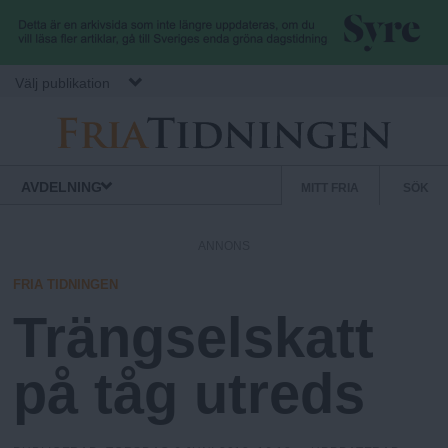
Hoppa till huvudinnehåll
Välj publikation
F
S
Normbrytande
AVDELNING
MITT FRIA
SÖK
nyheter
e
r
k
ANNONS
u
i
n
FRIA TIDNINGEN
d
Trängselskatt
a
ä
r
på tåg utreds
.
m
e