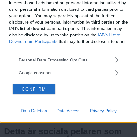
interest-based ads based on personal information utilized by
us or personal information disclosed to third parties prior to
your opt-out. You may separately opt-out of the further
disclosure of your personal information by third parties on the
IAB’s list of downstream participants. This information may
also be disclosed by us to third parties on the
IAB’s List of
Downstream Participants
that may further disclose it to other
third parties.
Läs Frias efterträdare!
Please note that this website/app uses one or more Google
Personal Data Processing Opt Outs
Syre
är Sveriges enda gröna dagstidning som
services and may gather and store information including but
finns både digitalt och i tryck.
not limited to your visit or usage behaviour. You may click to
Google consents
REKOMMENDERADE ARTIKLAR
grant or deny consent to Google and its third-party tags to
use your data for below specified purposes in below Google
Expo har kartlagt
CONFIRM
consent section.
medborgargarde
Tidningen Expo Idag har kartlagt gruppen ”Sveriges
Data Deletion
Data Access
Privacy Policy
Fria Tidningen
medborgargarde” som för två helger sedan gav s
Detta är sociala pelaren som