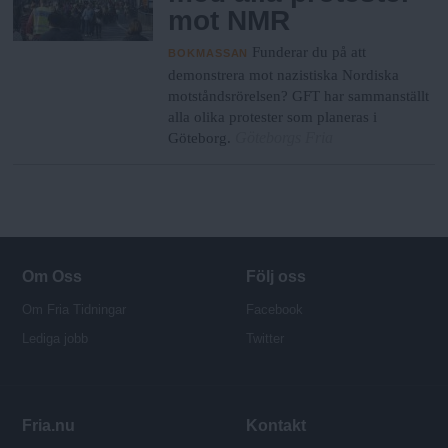
mot NMR
Funderar du på att
BOKMASSAN
demonstrera mot nazistiska Nordiska
motståndsrörelsen? GFT har sammanställt
alla olika protester som planeras i
Göteborgs Fria
Göteborg.
Om Oss
Följ oss
Om Fria Tidningar
Facebook
Lediga jobb
Twitter
Fria.nu
Kontakt