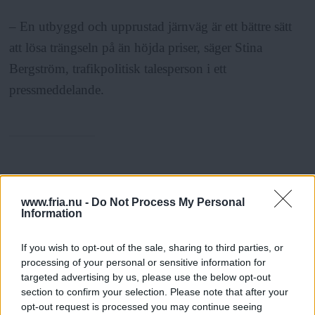
– En utbyggd och upprustad järnväg är ett bättre sätt
att lösa trängseln på än höjda priser, säger Stina
Bergström, trafikpolitisk talesperson i ett
pressmeddelande.
Fria Tidningar
www.fria.nu -
Do Not Process My Personal
Information
If you wish to opt-out of the sale, sharing to third parties, or
ANNONSER
processing of your personal or sensitive information for
targeted advertising by us, please use the below opt-out
section to confirm your selection. Please note that after your
opt-out request is processed you may continue seeing