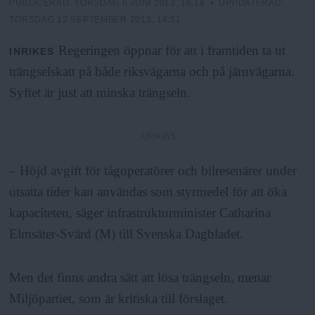
N
n
PUBLICERAD:
TORSDAG 6 JUNI 2013, 16:18
• UPPDATERAD:
TORSDAG 12 SEPTEMBER 2013, 14:51
y
u
Regeringen öppnar för att i framtiden ta ut
INRIKES
trängselskatt på både riksvägarna och på järnvägarna.
Syftet är just att minska trängseln.
ANNONS
– Höjd avgift för tågoperatörer och bilresenärer under
utsatta tider kan användas som styrmedel för att öka
kapaciteten, säger infrastrukturminister Catharina
Elmsäter-Svärd (M) till Svenska Dagbladet.
Men det finns andra sätt att lösa trängseln, menar
Miljöpartiet, som är kritiska till förslaget.