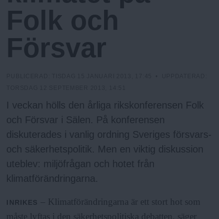
N
n
Folk och
y
u
Försvar
PUBLICERAD:
TISDAG 15 JANUARI 2013, 17:45
• UPPDATERAD:
TORSDAG 12 SEPTEMBER 2013, 14:51
I veckan hölls den årliga rikskonferensen Folk
och Försvar i Sälen. På konferensen
diskuterades i vanlig ordning Sveriges försvars-
och säkerhetspolitik. Men en viktig diskussion
uteblev: miljöfrågan och hotet från
klimatförändringarna.
– Klimatförändringarna är ett stort hot som
INRIKES
måste lyftas i den säkerhetspolitiska debatten, säger