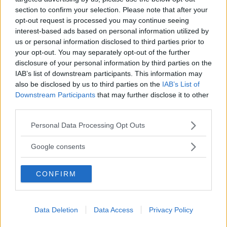
vad som kan göras i förebyggande syfte. Det är dags
section to confirm your selection. Please note that after your
opt-out request is processed you may continue seeing
att bredda debatten för att ge plats för de stora
interest-based ads based on personal information utilized by
framtidsfrågorna.
us or personal information disclosed to third parties prior to
your opt-out. You may separately opt-out of the further
disclosure of your personal information by third parties on the
IAB’s list of downstream participants. This information may
also be disclosed by us to third parties on the
IAB’s List of
Downstream Participants
that may further disclose it to other
Fakta:
third parties.
Läs Frias efterträdare!
Please note that this website/app uses one or more Google
Personal Data Processing Opt Outs
Syre
är Sveriges enda gröna dagstidning som
FOLK OCH FÖRSVAR:
services and may gather and store information including but
finns både digitalt och i tryck.
not limited to your visit or usage behaviour. You may click to
Google consents
grant or deny consent to Google and its third-party tags to
Folk och Försvar är en politiskt obunden
use your data for below specified purposes in below Google
CONFIRM
sammanslutning som består av 70
consent section.
organisationer, vilka verkar för att främja debatt
om Sveriges säkerhetspolitik och försvar.
Data Deletion
Data Access
Privacy Policy
Verksamheten finansieras genom