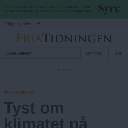
Hoppa till huvudinnehåll
Välj publikation
F
S
Normbrytande
AVDELNING
MITT FRIA
SÖK
nyheter
e
r
k
ANNONS
u
i
n
d
FRIA TIDNINGEN
a
ä
Tyst om
r
.
m
klimatet på
e