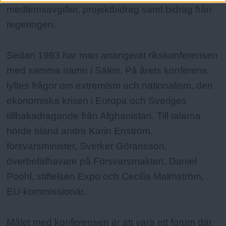
medlemsavgifter, projektbidrag samt bidrag från
regeringen.
Sedan 1993 har man arrangerat rikskonferensen
med samma namn i Sälen. På årets konferens
lyftes frågor om extremism och nationalism, den
ekonomiska krisen i Europa och Sveriges
tillbakadragande från Afghanistan. Till talarna
hörde bland andra Karin Enström,
försvarsminister, Sverker Göransson,
överbefälhavare på Försvarsmakten, Daniel
Poohl, stiftelsen Expo och Cecilia Malmström,
EU-kommissionär.
Målet med konferensen är att vara ett forum där