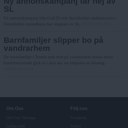
Ny annonskampanj får nej av
SL
En annonskampanj från God El och Stockholms stadsmission i
Stockholms Fria
Östermalms tunnelbana har stoppats av SL.
Barnfamiljer slipper bo på
vandrarhem
De barnfamiljer i Tensta som bott på vandrarhem sedan deras
korttidskontrakt gick ut i juni ska nu erbjudas en lösning.
Stockholms Fria
Om Oss
Följ oss
Om Fria Tidningar
Facebook
Lediga jobb
Twitter