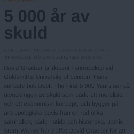
FRIA TIDNINGEN
N
n
I
5 000 år av
N
y
G
u
skuld
PUBLICERAD:
TORSDAG 29 SEPTEMBER 2011, 17:44
•
UPPDATERAD:
MÅNDAG 9 SEPTEMBER 2013, 14:46
David Graeber är docent i antropologi vid
Goldsmiths University of London. Hans
senaste bok Debt: The First 5 000 Years ser på
utvecklingen av skuld som både ett moraliskt
och ett ekonomiskt koncept, och bygger på
antropologiska bevis från en rad olika
samhällen, både nutida och historiska. Jamie
Stern-Weiner har träffat David Graeber för att