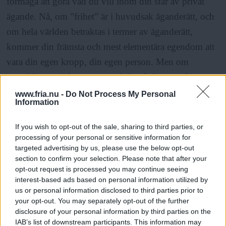
förmåga att göra vad du vill inom din sfär av privat
ägande. Nå, om ”frihet” är i huvudsak äganderätt, och
om hela världen betraktas i termer av äganderätt,
kommer din främsta och mest elementära egendom att
vara din egen kropp, din egen person. Men om
mänskliga rättigheter är grundade på din äganderätt
över dig själv, och äganderätt är utformad efter slaveri,
www.fria.nu -
Do Not Process My Personal
Information
innebär det att du är både herre och slav på en och
samma gång. Hur fungerar det? Det är uppenbart att
If you wish to opt-out of the sale, sharing to third parties, or
det inte låter vettigt. Det är anledningen, tycks det mig,
processing of your personal or sensitive information for
targeted advertising by us, please use the below opt-out
till varför vi är så fast beslutna att skapa en uppdelning
section to confirm your selection. Please note that after your
mellan sinne och kropp, därför att det erbjuder ett sätt
opt-out request is processed you may continue seeing
interest-based ads based on personal information utilized by
att föreställa sig vårt sinne som herre och kroppen som
us or personal information disclosed to third parties prior to
slav. Denna idé är ett svar på det sätt vi väljer att
your opt-out. You may separately opt-out of the further
disclosure of your personal information by third parties on the
definiera ”frihet” i lag.
IAB’s list of downstream participants. This information may