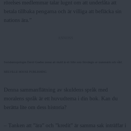
rörelses medlemmar talar lugnt om att underlåta att
betala tillbaka pengarna och är villiga att befläcka sin
nations ära.”
ANNONS
Socialantropologen David Graeber menar att skuld är ett löfte som förvrängts av matematik och våld.
MELVILLE HOUSE PUBLISHING
Denna sammanflätning av skuldens språk med
moralens språk är ett huvudtema i din bok. Kan du
berätta lite om dess historia?
– Tanken att ”ära” och ”kredit” är samma sak inträffar i