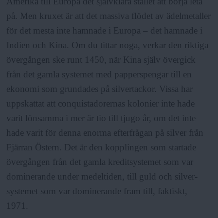
Amerika till Europa det självklara stället att börja leta
på. Men kruxet är att det massiva flödet av ädelmetaller
för det mesta inte hamnade i Europa – det hamnade i
Indien och Kina. Om du tittar noga, verkar den riktiga
övergången ske runt 1450, när Kina själv övergick
från det gamla systemet med papperspengar till en
ekonomi som grundades på silvertackor. Vissa har
uppskattat att conquistadorernas kolonier inte hade
varit lönsamma i mer är tio till tjugo år, om det inte
hade varit för denna enorma efterfrågan på silver från
Fjärran Östern. Det är den kopplingen som startade
övergången från det gamla kreditsystemet som var
dominerande under medeltiden, till guld och silver-
systemet som var dominerande fram till, faktiskt,
1971.