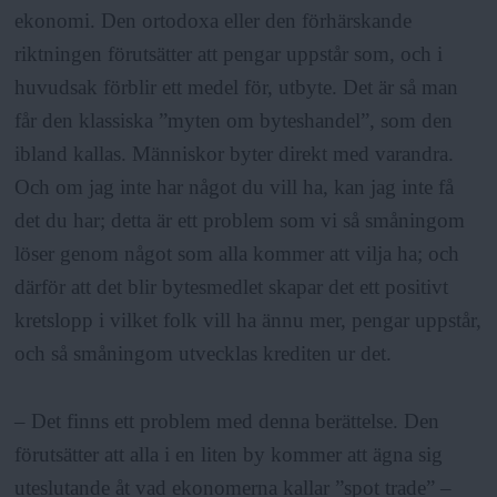
ekonomi. Den ortodoxa eller den förhärskande
riktningen förutsätter att pengar uppstår som, och i
huvudsak förblir ett medel för, utbyte. Det är så man
får den klassiska ”myten om byteshandel”, som den
ibland kallas. Människor byter direkt med varandra.
Och om jag inte har något du vill ha, kan jag inte få
det du har; detta är ett problem som vi så småningom
löser genom något som alla kommer att vilja ha; och
därför att det blir bytesmedlet skapar det ett positivt
kretslopp i vilket folk vill ha ännu mer, pengar uppstår,
och så småningom utvecklas krediten ur det.
– Det finns ett problem med denna berättelse. Den
förutsätter att alla i en liten by kommer att ägna sig
uteslutande åt vad ekonomerna kallar ”spot trade” –