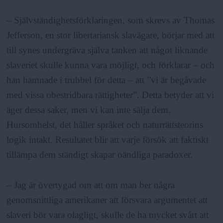
– Självständighetsförklaringen, som skrevs av Thomas
Jefferson, en stor libertariansk slavägare, börjar med att
till synes undergräva själva tanken att något liknande
slaveriet skulle kunna vara möjligt, och förklarar – och
han hamnade i trubbel för detta – att ”vi är begåvade
med vissa obestridbara rättigheter”. Detta betyder att vi
äger dessa saker, men vi kan inte sälja dem.
Hursomhelst, det håller språket och naturrättsteorins
logik intakt. Resultatet blir att varje försök att faktiskt
tillämpa dem ständigt skapar oändliga paradoxer.
– Jag är övertygad om att om man ber några
genomsnittliga amerikaner att försvara argumentet att
slaveri bör vara olagligt, skulle de ha mycket svårt att