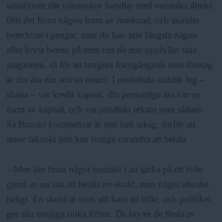
situationer där människor handlar med varandra direkt.
Om det finns någon form av marknad, och skulder
betecknas i pengar, men du kan inte fängsla någon
eller bryta benen på dem om de inte uppfyller sina
åtaganden, så för att fungera framgångsrik som företag
är din ära din största resurs. I medeltida arabisk lag –
sharia – var kredit kapital: din personliga ära var en
form av kapital, och var juridiskt erkänt som sådant.
Så Brooks kommentar är inte helt tokig, därför att
stater faktiskt inte kan tvinga varandra att betala.
– Men det finns något ironiskt i att tänka på ett löfte
gjord av en stat att betala en skuld, som något absolut
heligt. En skuld är trots allt bara ett löfte, och politiker
ger alla möjliga olika löften. De bryter de flesta av