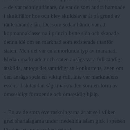
– de var pennigutlånare, de var de som andra hamnade
i skuldfällor hos och blev skuldslavar åt på grund av
räntebärande lån. Det som sedan hände var att
köpmannaklasserna i princip bytte sida och skapade
denna idé om en marknad som existerade utanför
staten. Men det var en annorlunda typ av marknad.
Medan marknaden och staten ansågs vara fullständigt
åtskilda, antogs det samtidigt att konkurrens, även om
den ansågs spela en viktig roll, inte var marknadens
essens. I slutändan sågs marknaden som en form av
ömsesidigt förtroende och ömsesidig hjälp.
– En av de stora överraskningarna är att se i vilken
grad sharialagarna under medeltida islam gick i spetsen
för den fria marknadens retorik.