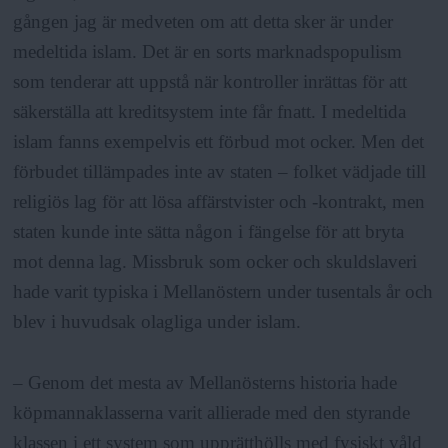
gången jag är medveten om att detta sker är under
medeltida islam. Det är en sorts marknadspopulism
som tenderar att uppstå när kontroller inrättas för att
säkerställa att kreditsystem inte får fnatt. I medeltida
islam fanns exempelvis ett förbud mot ocker. Men det
förbudet tillämpades inte av staten – folket vädjade till
religiös lag för att lösa affärstvister och -kontrakt, men
staten kunde inte sätta någon i fängelse för att bryta
mot denna lag. Missbruk som ocker och skuldslaveri
hade varit typiska i Mellanöstern under tusentals år och
blev i huvudsak olagliga under islam.
– Genom det mesta av Mellanösterns historia hade
köpmannaklasserna varit allierade med den styrande
klassen i ett system som upprätthölls med fysiskt våld