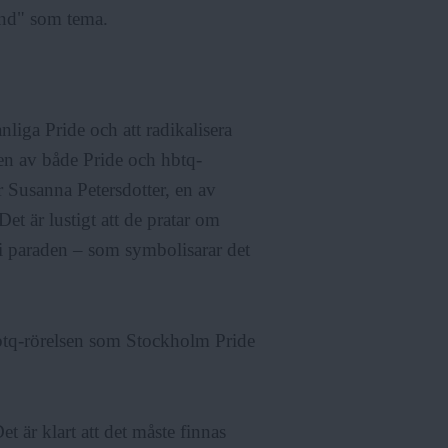
tånd" som tema.
anliga Pride och att radikalisera
ngen av både Pride och hbtq-
er Susanna Petersdotter, en av
et är lustigt att de pratar om
i paraden – som symbolisarar det
 hbtq-rörelsen som Stockholm Pride
t är klart att det måste finnas