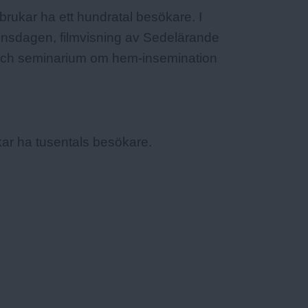
 brukar ha ett hundratal besökare. I
 onsdagen, filmvisning av Sedelärande
 och seminarium om hem-insemination
ukar ha tusentals besökare.