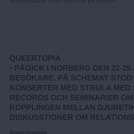
uppmärksamma vilken makt man ger politiker.
Fakta:
QUEERTOPIA
• PÅGICK I NORBERG DEN 22-25
BESÖKARE. PÅ SCHEMAT STOD
KONSERTER MED STRULA MED S
RECORDS OCH SEMINARIER OM
KOPPLINGEN MELLAN DJURETIK
DISKUSSTIONER OM RELATION
Anarchopride