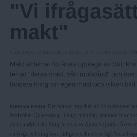
"Vi ifrågasät
a
makt"
.
N
PUBLICERAD:
MÅNDAG 26 JULI 2010, 19:43
• UPPDATERAD:
MÅ
Makt är temat för årets upplaga av Stockh
u
temat "deras makt, vårt motstånd" och men
fundera kring sin egen makt och vilken bild
Det händer mycket på hbtq-fronten jus
INRIKES
PRIDE
festivalen Queertopia, i dag, måndag, startade Stockh
den anarkistiska hbtq-festivalen Anarchopride. Årets 
en frågeställning som tidigare saknats enligt Anarchop