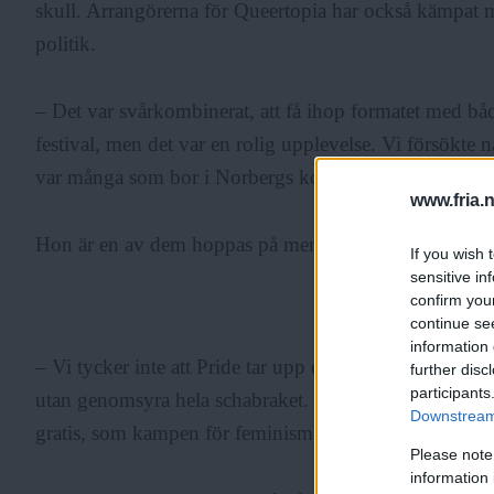
skull. Arrangörerna för Queertopia har också kämpat
politik.
– Det var svårkombinerat, att få ihop formatet med b
festival, men det var en rolig upplevelse. Vi försökte n
var många som bor i Norbergs kommun som köpte end
www.fria.
Hon är en av dem hoppas på mer "Q" som i Queer in
If you wish 
sensitive in
confirm you
ANNONS
continue se
information 
– Vi tycker inte att Pride tar upp det tillräckligt, que
further disc
participants
utan genomsyra hela schabraket. Om vi lyckas sudda u
Downstream 
gratis, som kampen för feminism och mot förtryck av
Please note
information 