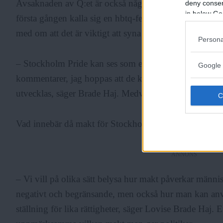
Avsaknaden av Q:et är också något som Pride-ledningen 
deny consent
in below Go
första gången kalla sig en hbtq-festival.Lovise Brade 
med om att det är viktigt att syna festivalens egen mak
Persona
– Stockholm Pride kan ses som en maktdemonstration. 
Google 
kommentarer, jag hoppas att de kommer till Pride Hou
utvecklas, säger Brade Haj. Medvetenheten om makt är
Vad innebär då makt för Stockholm Pride?
ANNONS
– Vi vill på olika sätt belysa hur makt påverkar männ
negativt och begränsande, men också hur man kan anvä
ställning för lika rättigheter, säger Lovise Brade Haj. E