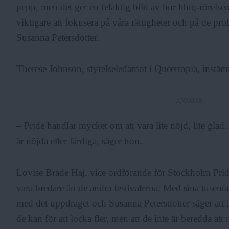
pepp, men det ger en felaktig bild av hur hbtq-rörelsen
viktigare att fokusera på våra rättigheter och på de pr
Susanna Petersdotter.
Therese Johnson, styrelseledamot i Queertopia, instäm
ANNONS
– Pride handlar mycket om att vara lite nöjd, lite glad. V
är nöjda eller färdiga, säger hon.
Lovise Brade Haj, vice ordförande för Stockholm Pride
vara bredare än de andra festivalerna. Med sina tusental
med det uppdraget och Susanna Petersdotter säger att
de kan för att locka fler, men att de inte är beredda att