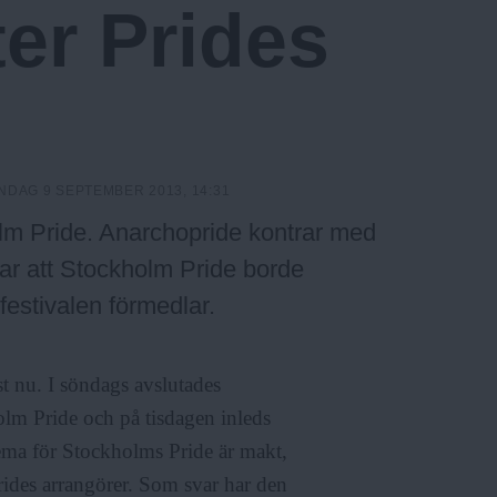
ter Prides
NDAG 9 SEPTEMBER 2013, 14:31
olm Pride. Anarchopride kontrar med
ar att Stockholm Pride borde
 festivalen förmedlar.
t nu. I söndags avslutades
olm Pride och på tisdagen inleds
tema för Stockholms Pride är makt,
rides arrangörer. Som svar har den