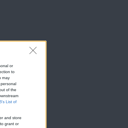
sonal or
ection to
ou may
 personal
out of the
 downstream
B’s List of
er and store
to grant or