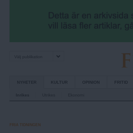
Välj publikation
F
Normbrytande
NYHETER
KULTUR
OPINION
FRITID
nyheter
Inrikes
Utrikes
Ekonomi
r
i
FRIA TIDNINGEN