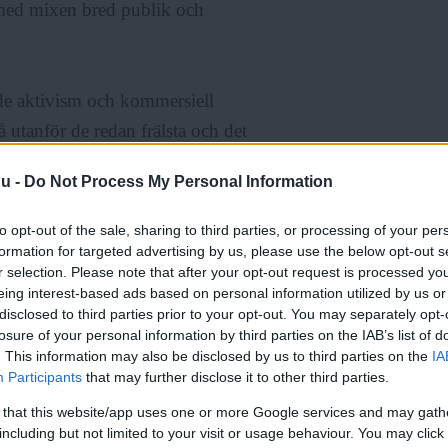
 med mixen bred publik och
åde aktivism och kommersiell
å utanför de redan frälsta och det
agspass, säger Therese Johnson.
nu -
Do Not Process My Personal Information
om Stockholm Pride.
to opt-out of the sale, sharing to third parties, or processing of your per
formation for targeted advertising by us, please use the below opt-out s
r selection. Please note that after your opt-out request is processed y
eing interest-based ads based on personal information utilized by us or
disclosed to third parties prior to your opt-out. You may separately opt-
er borde inte vara en programpunkt
losure of your personal information by third parties on the IAB’s list of
. This information may also be disclosed by us to third parties on the
IA
t kön får vi så mycket annat
Participants
that may further disclose it to other third parties.
 homosexuella.
 that this website/app uses one or more Google services and may gath
including but not limited to your visit or usage behaviour. You may click 