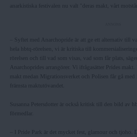
anarkistiska festivalen nu valt "deras makt, vårt mots
ANNONS
– Syftet med Anarchopride är att ge ett alternativ till v
hela hbtq-rörelsen, vi är kritiska till kommersialiseri
rörelsen och till vad som visas, vad som får plats, säg
Anarchoprides arrangörer. Vi ifrågasätter Prides makt. D
makt medan Migrationsverket och Polisen får gå med 
främsta maktutövandet.
Susanna Petersdotter är också kritisk till den bild av
förmedlar.
– I Pride Park är det mycket fest, glamour och tjoho. De