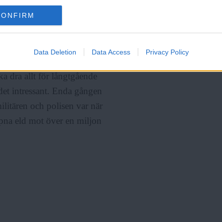
tiv verklighet runt våldet. Robert
CONFIRM
endent, vittnar om
tståndare i norra Teheran där
sen som i sin tur får sina order
Data Deletion
Data Access
Privacy Policy
na i demonstrationen efter bästa
a dra allt för långtgående
 det intressant. Enda gången
ilitären och polisen var när
na eld mot över en miljon