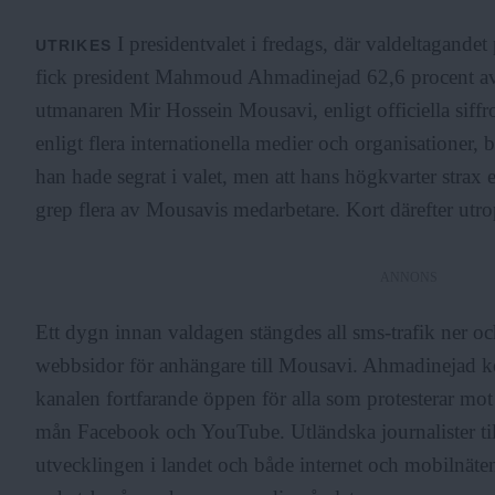
I presidentvalet i fredags, där valdeltagande
UTRIKES
fick president Mahmoud Ahmadinejad 62,6 procent av 
utmanaren Mir Hossein Mousavi, enligt officiella siff
enligt flera internationella medier och organisationer, b
han hade segrat i valet, men att hans högkvarter strax
grep flera av Mousavis medarbetare. Kort därefter ut
ANNONS
Ett dygn innan valdagen stängdes all sms-trafik ner oc
webbsidor för anhängare till Mousavi. Ahmadinejad ko
kanalen fortfarande öppen för alla som protesterar mot
mån Facebook och YouTube. Utländska journalister till
utvecklingen i landet och både internet och mobilnäten