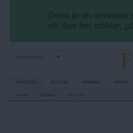
Välj publikation
F
Normbrytande
NYHETER
KULTUR
OPINION
FRITID
nyheter
Inrikes
Utrikes
Ekonomi
r
i