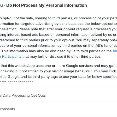
otesterna har kommit att kallas
nu -
Do Not Process My Personal Information
a demonstrationer och effekterna
h döda aktivister, i många fall
to opt-out of the sale, sharing to third parties, or processing of your per
formation for targeted advertising by us, please use the below opt-out s
r selection. Please note that after your opt-out request is processed y
eing interest-based ads based on personal information utilized by us or
disclosed to third parties prior to your opt-out. You may separately opt-
losure of your personal information by third parties on the IAB’s list of
. This information may also be disclosed by us to third parties on the
IA
etta måste utredas och de
Participants
that may further disclose it to other third parties.
hraoui, biträdande chef för
 that this website/app uses one or more Google services and may gath
e.
including but not limited to your visit or usage behaviour. You may click 
 to Google and its third-party tags to use your data for below specifi
ogle consent section.
 Ingen ska gripas för att de
Läs Frias efterträdare!
digheterna öppet bemöta de farhågor
l Data Processing Opt Outs
 uppgjort, fortsätter Sahraoui.
Syre
är Sveriges enda gröna dagstidning som
finns både digitalt och i tryck.
consents