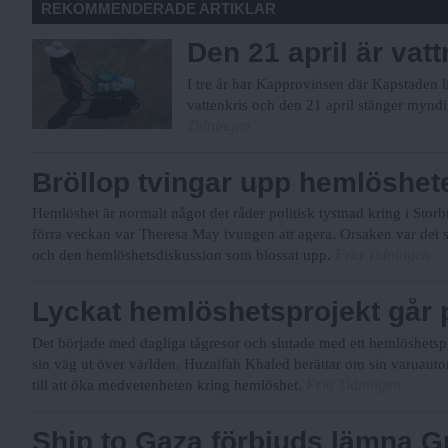
REKOMMENDERADE ARTIKLAR
Den 21 april är vatt
I tre år har Kapprovinsen där Kapstaden li
vattenkris och den 21 april stänger myndi
Tidningen
Bröllop tvingar upp hemlöshe
Hemlöshet är normalt något det råder politisk tystnad kring i Storbr
förra veckan var Theresa May tvungen att agera. Orsaken var det 
Fria Tidningen
och den hemlöshetsdiskussion som blossat upp.
Lyckat hemlöshetsprojekt går 
Det började med dagliga tågresor och slutade med ett hemlöshetsp
sin väg ut över världen. Huzaifah Khaled berättar om sin varuaut
Fria Tidningen
till att öka medvetenheten kring hemlöshet.
Ship to Gaza förbjuds lämna G