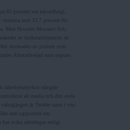
t på 85 procent var rekordhögt,
rösterna mot 33,7 procent för
ror. Men Hossein Mousavi fick,
eskedet av inrikesministeriet att
 efter stormades av polisen som
ropades Ahmadinejad som segrare.
h säkerhetsstyrkor stängde
ntrollerar all media och den enda
 valutgången är Twitter samt i viss
åts inte rapportera om
 har svåra störningar enligt