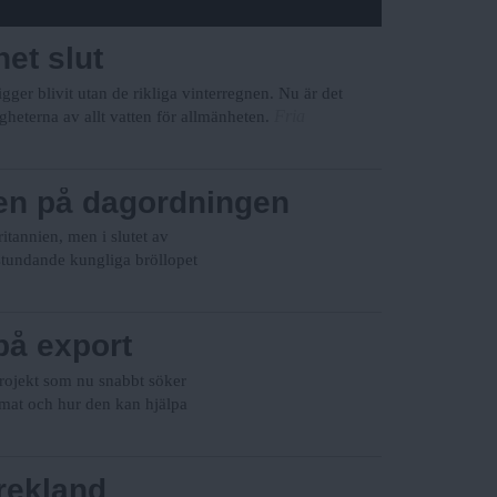
net slut
gger blivit utan de rikliga vinterregnen. Nu är det
Fria
gheterna av allt vatten för allmänheten.
ten på dagordningen
itannien, men i slutet av
stundande kungliga bröllopet
på export
rojekt som nu snabbt söker
omat och hur den kan hjälpa
rekland