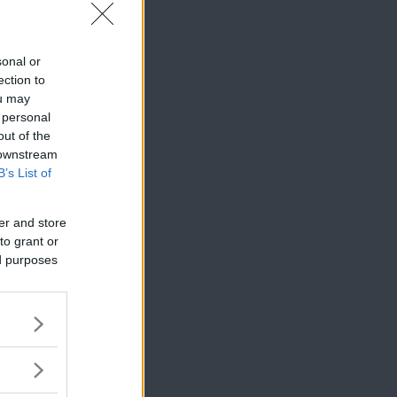
sonal or
ection to
ou may
 personal
out of the
 downstream
B’s List of
er and store
to grant or
ed purposes