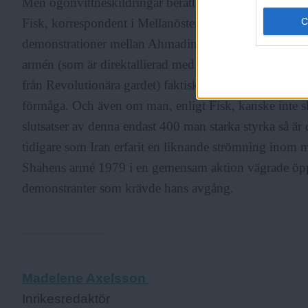
Men ögonvittneskildringar berättar också om en alterna
Fisk, korrespondent i Mellanöstern för brittiska Indep
demonstrationer mellan Ahmadinejad-anhängare och mo
armén (som är direktallierad med paramilitära Basijimili
från Revolutionära gardet) faktiskt skyddat båda sidor
förmåga. Och även om man, enligt Fisk, kanske inte sk
slutsatser av denna endast 400 man starka styrka så är
tidigare som Iran erfarit en liknande strömning inom m
Shahens armé 1979 i en gemensam aktion vägrade öpp
demonstranter som krävde hans avgång.
Madelene Axelsson
Inrikesredaktör