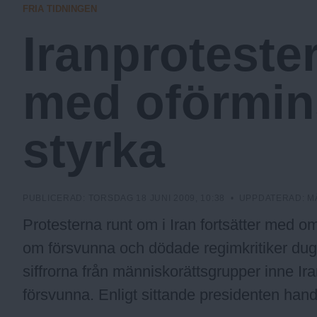
FRIA TIDNINGEN
a
Iranprotester
.
med oförmi
N
styrka
u
PUBLICERAD:
TORSDAG 18 JUNI 2009, 10:38
• UPPDATERAD:
M
Protesterna runt om i Iran fortsätter med o
om försvunna och dödade regimkritiker dugg
siffrorna från människorättsgrupper inne Ira
försvunna. Enligt sittande presidenten han