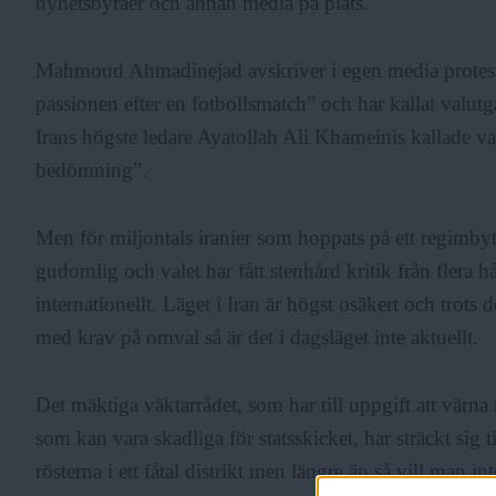
nyhetsbyråer och annan media på plats.
Mahmoud Ahmadinejad avskriver i egen media proteste
passionen efter en fotbollsmatch” och har kallat valutg
Irans högste ledare Ayatollah Ali Khameinis kallade 
bedömning”.
Men för miljontals iranier som hoppats på ett regimbyt
gudomlig och valet har fått stenhård kritik från flera hå
internationellt. Läget i Iran är högst osäkert och trots d
med krav på omval så är det i dagsläget inte aktuellt.
Det mäktiga väktarrådet, som har till uppgift att värna
som kan vara skadliga för statsskicket, har sträckt sig t
rösterna i ett fåtal distrikt men längre än så vill man i