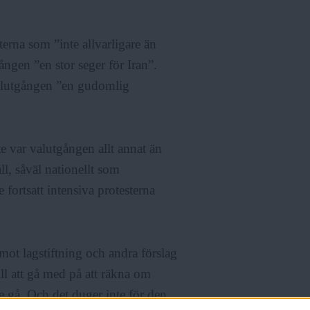
rna som ”inte allvarligare än
ången ”en stor seger för Iran”.
valutgången ”en gudomlig
e var valutgången allt annat än
ll, såväl nationellt som
e fortsatt intensiva protesterna
 mot lagstiftning och andra förslag
ill att gå med på att räkna om
nte gå. Och det duger inte för den