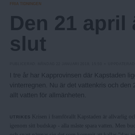
FRIA TIDNINGEN
a
Den 21 april 
.
slut
N
PUBLICERAD:
MÅNDAG 22 JANUARI 2018, 15:50
• UPPDATERAD
u
I tre år har Kapprovinsen där Kapstaden ligge
vinterregnen. Nu är det vattenkris och den
allt vatten för allmänheten.
Krisen i framförallt Kapstaden är allvarlig 
UTRIKES
igenom sitt budskap - alla måste spara vatten. Men buds
och snart närmar sig det som kommit att kallas ”day z