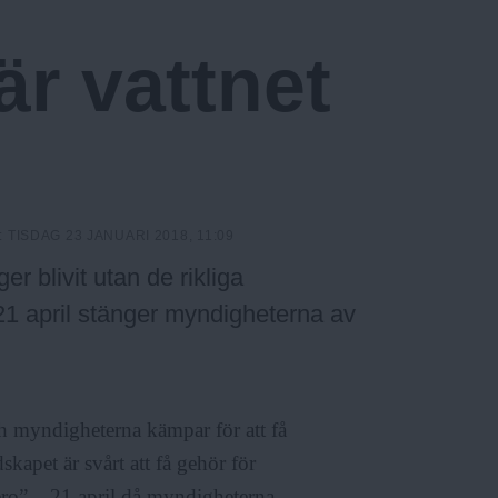
är vattnet
:
TISDAG 23 JANUARI 2018, 11:09
r blivit utan de rikliga
 21 april stänger myndigheterna av
och myndigheterna kämpar för att få
kapet är svårt att få gehör för
ero” – 21 april då myndigheterna