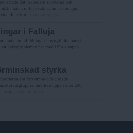
iano hade fått propellern saboterad och
ländska båten ut för exakt samma sabotage.
Fria Tidningen
yckan blev kort.
ngar i Falluja
 att antalet missbildningar hos nyfödda barn i
 om att hälsoproblemen har med USA:s vapen
förminskad styrka
 rapporterna om försvunna och dödade
änniskorättsgrupper inne Iran uppe i över 200
Fria Tidningen
 max sju.