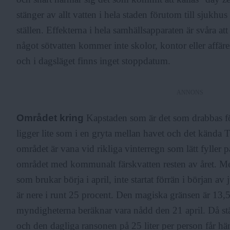
stänger av allt vatten i hela staden förutom till sjukhu
ställen. Effekterna i hela samhällsapparaten är svåra att
något sötvatten kommer inte skolor, kontor eller affä
och i dagsläget finns inget stoppdatum.
ANNONS
Området kring
Kapstaden som är det som drabbas för
ligger lite som i en gryta mellan havet och det kända 
området är vana vid rikliga vinterregn som lätt fyller 
området med kommunalt färskvatten resten av året. Men
som brukar börja i april, inte startat förrän i början av 
är nere i runt 25 procent. Den magiska gränsen är 13,5
myndigheterna beräknar vara nådd den 21 april. Då stä
och den dagliga ransonen på 25 liter per person får hä