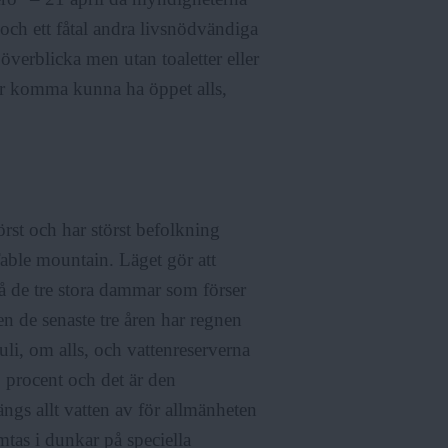
s och ett fåtal andra livsnödvändiga
 överblicka men utan toaletter eller
rer komma kunna ha öppet alls,
st och har störst befolkning
Table mountain. Läget gör att
på de tre stora dammar som förser
 de senaste tre åren har regnen
juli, om alls, och vattenreserverna
 procent och det är den
ngs allt vatten av för allmänheten
mtas i dunkar på speciella