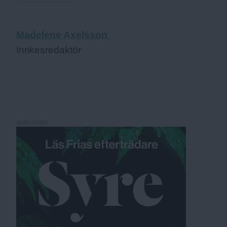
Madelene Axelsson
Inrikesredaktör
ANNONSER