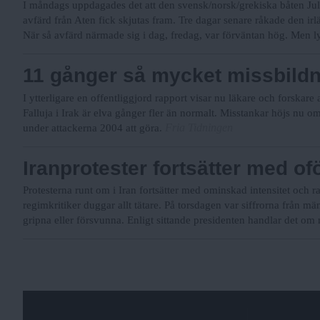
I måndags uppdagades det att den svensk/norsk/grekiska båten Jul
avfärd från Aten fick skjutas fram. Tre dagar senare råkade den ir
När så avfärd närmade sig i dag, fredag, var förväntan hög. Men l
11 gånger så mycket missbildni
I ytterligare en offentliggjord rapport visar nu läkare och forskare
Falluja i Irak är elva gånger fler än normalt. Misstankar höjs nu
Fria Tidningen
under attackerna 2004 att göra.
Iranprotester fortsätter med o
Protesterna runt om i Iran fortsätter med ominskad intensitet och
regimkritiker duggar allt tätare. På torsdagen var siffrorna från m
gripna eller försvunna. Enligt sittande presidenten handlar det om