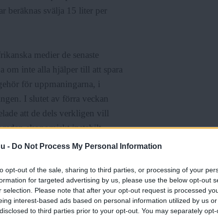
r beräknas svälja 15 liter per
frikanska medier de senaste
 inte alla hjälper till att spara
å gehör för uppmaningarna, i
ngen. I slutet av förra veckan
lade att de dels verkligen vill
 redan ekonomiskt instabilt
ll den 21 april. De nya direktiven
nu -
Do Not Process My Personal Information
dag kommer införas redan den 1
to opt-out of the sale, sharing to third parties, or processing of your per
iter utöver de 50 man använder.
formation for targeted advertising by us, please use the below opt-out s
 & Guardian att ”det är det enda
r selection. Please note that after your opt-out request is processed y
eing interest-based ads based on personal information utilized by us or
disclosed to third parties prior to your opt-out. You may separately opt-