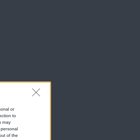
sonal or
ection to
ou may
 personal
out of the