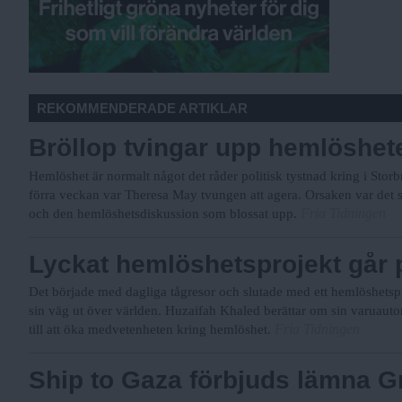
REKOMMENDERADE ARTIKLAR
Bröllop tvingar upp hemlöshe
Hemlöshet är normalt något det råder politisk tystnad kring i Storbr
förra veckan var Theresa May tvungen att agera. Orsaken var det 
Fria Tidningen
och den hemlöshetsdiskussion som blossat upp.
Lyckat hemlöshetsprojekt går 
Det började med dagliga tågresor och slutade med ett hemlöshetsp
sin väg ut över världen. Huzaifah Khaled berättar om sin varuaut
Fria Tidningen
till att öka medvetenheten kring hemlöshet.
Ship to Gaza förbjuds lämna G