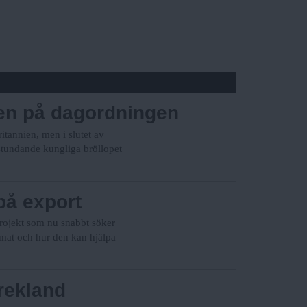
ten på dagordningen
itannien, men i slutet av
stundande kungliga bröllopet
på export
rojekt som nu snabbt söker
omat och hur den kan hjälpa
rekland