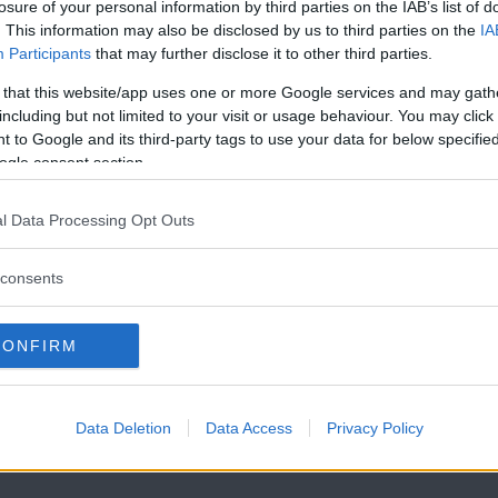
losure of your personal information by third parties on the IAB’s list of
n får hård kritik för att den här
. This information may also be disclosed by us to third parties on the
IA
Participants
that may further disclose it to other third parties.
för lite för sent. Kärnan i kritiken
 that this website/app uses one or more Google services and may gath
nsen för att göra havsvatten till
including but not limited to your visit or usage behaviour. You may click 
 Kapstaden nu kastat in en halv
 to Google and its third-party tags to use your data for below specifi
tt läsa på kommunens hemsida att
ogle consent section.
första möjligen kan tas i bruk i
Läs Frias efterträdare!
l Data Processing Opt Outs
eterna har att sätta sitt hopp till
Syre
är Sveriges enda gröna dagstidning som
t har dock redan börjat sina på
finns både digitalt och i tryck.
consents
onden visar att alla dessa tre
uk till fullo förrän nästa
CONFIRM
 nuvarande behov. Budskapet till
en betydligt lägre vattenkonsumtion
Data Deletion
Data Access
Privacy Policy