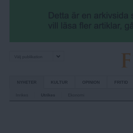
Välj publikation
F
Normbrytande
NYHETER
KULTUR
OPINION
FRITID
nyheter
Inrikes
Utrikes
Ekonomi
r
i