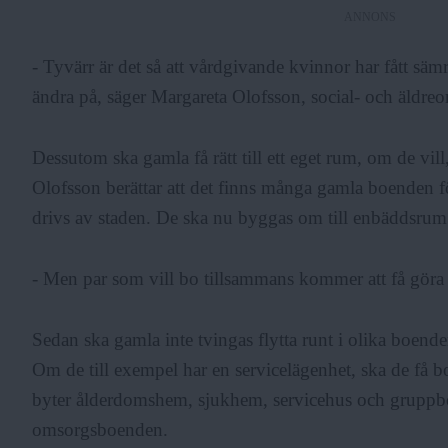
ANNONS
- Tyvärr är det så att vårdgivande kvinnor har fått sämre
ändra på, säger Margareta Olofsson, social- och äldre
Dessutom ska gamla få rätt till ett eget rum, om de vi
Olofsson berättar att det finns många gamla boenden 
drivs av staden. De ska nu byggas om till enbäddsrum
- Men par som vill bo tillsammans kommer att få göra 
Sedan ska gamla inte tvingas flytta runt i olika boende
Om de till exempel har en servicelägenhet, ska de få bo
byter ålderdomshem, sjukhem, servicehus och gruppb
omsorgsboenden.