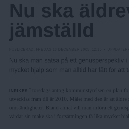
Nu ska äldre
a
jämställd
.
N
PUBLICERAD:
FREDAG 16 DECEMBER 2005, 12:10
• UPPDATER
Nu ska man satsa på ett genusperspektiv i 
u
mycket hjälp som män alltid har fått för att
I torsdags antog kommunstyrelsen en plan fö
INRIKES
utvecklas fram till år 2010. Målet med den är att äldr
omständigheter. Bland annat vill man införa ett genus
vårdar sin make ska i fortsättningen få lika mycket hj