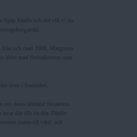
 hjälp hittills och det vill vi nu
omsorgsborgarråd.
ll, från och med 2008. Margareta
för äldre med flerbäddsrum som
.
det även i framtiden.
n om deras tillstånd försämras.
 kvar där tills de dör. Därför
oenden namn till vård- och