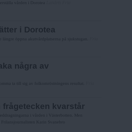
Landets Fria
terställa vården i Dorotea
tter i Dorotea
Fria
nte längre öppna akutvårdplatserna på sjukstugan.
baka några av
Fria
omma ta till sig av folkomröstningens resultat.
 frågetecken kvarstår
neddragningarna i vården i Västerbotten. Men
. Frilansjournalisten Karin Svanebro