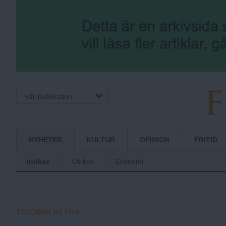
Välj publikation
F
Normbrytande
NYHETER
KULTUR
OPINION
FRITID
nyheter
Inrikes
Utrikes
Ekonomi
r
i
STOCKHOLMS FRIA