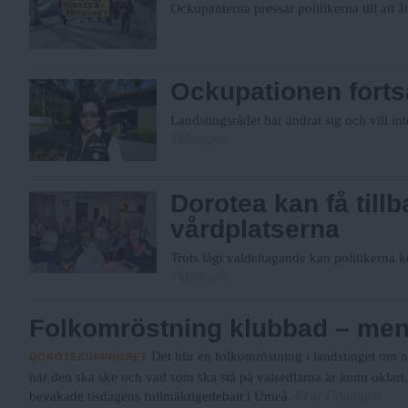
Ockupanterna pressar politikerna till att å
Ockupationen fortsä
Landstingsrådet har ändrat sig och vill i
Tidningen
Dorotea kan få till
vårdplatserna
Trots lågt valdeltagande kan politikerna k
Tidningen
Folkomröstning klubbad – men
Det blir en folkomröstning i landstinget om 
DOROTEAUPPRORET
när den ska ske och vad som ska stå på valsedlarna är ännu oklart
Fria Tidningen
bevakade tisdagens fullmäktigedebatt i Umeå.