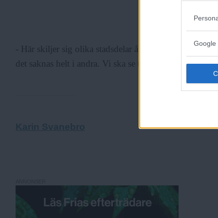
Persona
ANNONS
Google 
- Här skiljer sig olika stadsdelar åt. I många finns det
det saknas helt i andra. Vi ska se till att alla gamla har 
Karin Svanebro
ANNONSER