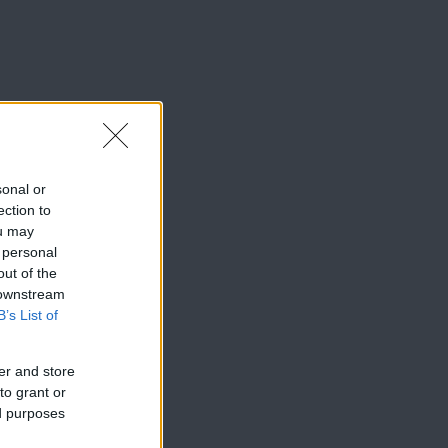
sonal or
ection to
ou may
 personal
out of the
 downstream
B’s List of
er and store
to grant or
ed purposes