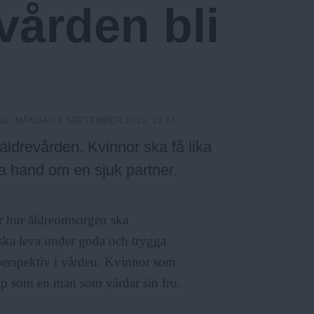
vården bli
AD:
MÅNDAG 9 SEPTEMBER 2013, 13:14
äldrevården. Kvinnor ska få lika
 ta hand om en sjuk partner.
r hur äldreomsorgen ska
e ska leva under goda och trygga
perspektiv i vården. Kvinnor som
älp som en man som vårdar sin fru.