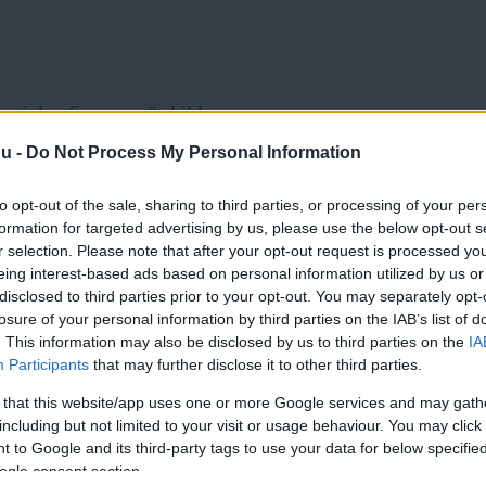
an i dag finns en särskild
 andra som är specialiserade på
nu -
Do Not Process My Personal Information
dra ställen i de olika stads-
to opt-out of the sale, sharing to third parties, or processing of your per
dsteam som besöker den gamla i
formation for targeted advertising by us, please use the below opt-out s
r selection. Please note that after your opt-out request is processed y
eing interest-based ads based on personal information utilized by us or
disclosed to third parties prior to your opt-out. You may separately opt-
e äldre. Många åker dit istället
losure of your personal information by third parties on the IAB’s list of
rsonal som förstår dem.
. This information may also be disclosed by us to third parties on the
IA
Participants
that may further disclose it to other third parties.
 that this website/app uses one or more Google services and may gath
ldre är ensam-heten. Därför ska
including but not limited to your visit or usage behaviour. You may click 
olika aktiviteter byggas upp i
 to Google and its third-party tags to use your data for below specifi
ogle consent section.