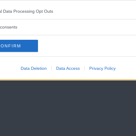
Läs Frias efterträdare!
l Data Processing Opt Outs
Syre
är Sveriges enda gröna dagstidning som
finns både digitalt och i tryck.
consents
 flera sådana mötesplatser medan
möjlighet att träffa andra.
CONFIRM
Data Deletion
Data Access
Privacy Policy