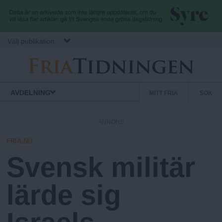
Hoppa till huvudinnehåll
Välj publikation
F
S
Normbrytande
AVDELNING
MITT FRIA
SÖK
nyheter
e
r
k
ANNONS
u
i
n
FRIA.NU
d
Svensk militär
a
ä
r
lärde sig
.
m
e