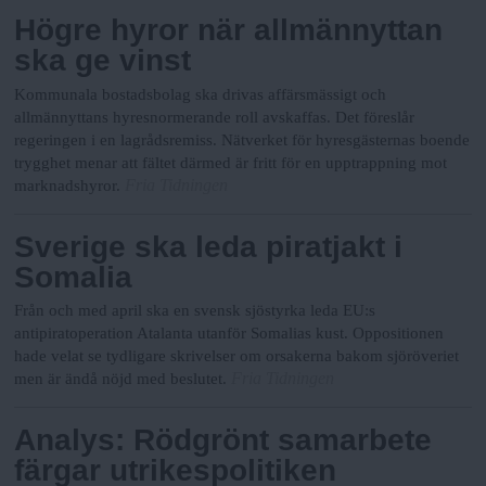
Högre hyror när allmännyttan
ska ge vinst
Kommunala bostadsbolag ska drivas affärsmässigt och
allmännyttans hyresnormerande roll avskaffas. Det föreslår
regeringen i en lagrådsremiss. Nätverket för hyresgästernas boende
trygghet menar att fältet därmed är fritt för en upptrappning mot
Fria Tidningen
marknadshyror.
Sverige ska leda piratjakt i
Somalia
Från och med april ska en svensk sjöstyrka leda EU:s
antipiratoperation Atalanta utanför Somalias kust. Oppositionen
hade velat se tydligare skrivelser om orsakerna bakom sjöröveriet
Fria Tidningen
men är ändå nöjd med beslutet.
Analys: Rödgrönt samarbete
färgar utrikespolitiken