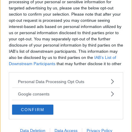
pengar.
processing of your personal or sensitive information for
targeted advertising by us, please use the below opt-out
section to confirm your selection. Please note that after your
ANNONS
opt-out request is processed you may continue seeing
interest-based ads based on personal information utilized by
us or personal information disclosed to third parties prior to
- Det är klart att den israeliska ockupationsmakten inte
your opt-out. You may separately opt-out of the further
rasar samman om vi avbryter det militära samarbetet.
disclosure of your personal information by third parties on the
Men det skulle sända en oerhört kraftig politisk signal,
IAB’s list of downstream participants. This information may
also be disclosed by us to third parties on the
IAB’s List of
och det handlar även om trovärdigheten för svensk
Downstream Participants
that may further disclose it to other
utrikespolitik.
third parties.
Läs Frias efterträdare!
Please note that this website/app uses one or more Google
Personal Data Processing Opt Outs
Syre
är Sveriges enda gröna dagstidning som
services and may gather and store information including but
Rapporten kan läsas i sin helhet på
finns både digitalt och i tryck.
not limited to your visit or usage behaviour. You may click to
Google consents
grant or deny consent to Google and its third-party tags to
use your data for below specified purposes in below Google
ANNONS
CONFIRM
consent section.
www.palestinagrupperna.se
.
Data Deletion
Data Access
Privacy Policy