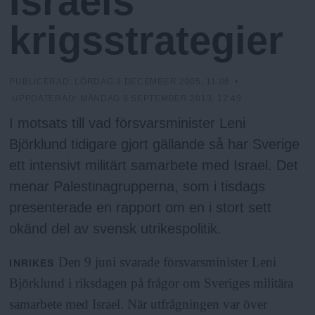
Israels
N
n
y
krigsstrategier
u
PUBLICERAD:
LÖRDAG 3 DECEMBER 2005, 11:06
•
UPPDATERAD:
MÅNDAG 9 SEPTEMBER 2013, 12:49
I motsats till vad försvarsminister Leni
Björklund tidigare gjort gällande så har Sverige
ett intensivt militärt samarbete med Israel. Det
menar Palestinagrupperna, som i tisdags
presenterade en rapport om en i stort sett
okänd del av svensk utrikespolitik.
Den 9 juni svarade försvarsminister Leni
INRIKES
Björklund i riksdagen på frågor om Sveriges militära
samarbete med Israel. När utfrågningen var över