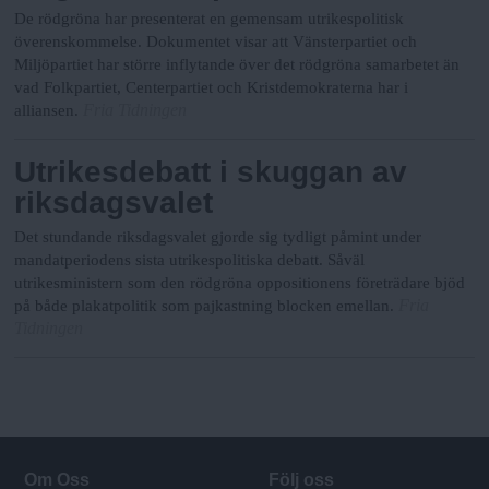
De rödgröna har presenterat en gemensam utrikespolitisk
överenskommelse. Dokumentet visar att Vänsterpartiet och
Miljöpartiet har större inflytande över det rödgröna samarbetet än
vad Folkpartiet, Centerpartiet och Kristdemokraterna har i
Fria Tidningen
alliansen.
Utrikesdebatt i skuggan av
riksdagsvalet
Det stundande riksdagsvalet gjorde sig tydligt påmint under
mandatperiodens sista utrikespolitiska debatt. Såväl
utrikesministern som den rödgröna oppositionens företrädare bjöd
Fria
på både plakatpolitik som pajkastning blocken emellan.
Tidningen
Om Oss
Följ oss