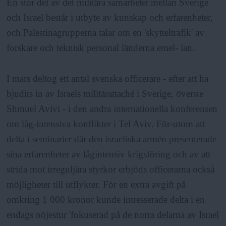
En stor del av det militära samarbetet mellan Sverige
och Israel består i utbyte av kunskap och erfarenheter,
och Palestinagrupperna talar om en 'skytteltrafik' av
forskare och teknisk personal länderna emel- lan.
I mars deltog ett antal svenska officerare - efter att ha
bjudits in av Israels militärattaché i Sverige, överste
Shmuel Avivi - i den andra internationella konferensen
om låg-intensiva konflikter i Tel Aviv. För-utom att
delta i seminarier där den israeliska armén presenterade
sina erfarenheter av lågintensiv krigsföring och av att
strida mot irreguljära styrkor erbjöds officerarna också
möjligheter till utflykter. För en extra avgift på
omkring 1 000 kronor kunde intresserade delta i en
endags nöjestur 'fokuserad på de norra delarna av Israel