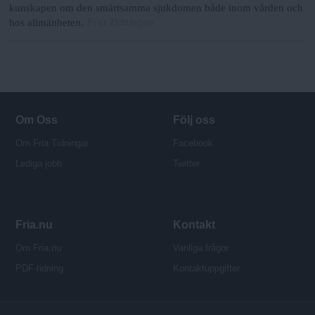
kunskapen om den smärtsamma sjukdomen både inom vården och
Fria Tidningen
hos allmänheten.
Om Oss
Följ oss
Om Fria Tidningar
Facebook
Lediga jobb
Twitter
Fria.nu
Kontakt
Om Fria.nu
Vanliga frågor
PDF-tidning
Kontaktuppgifter
P