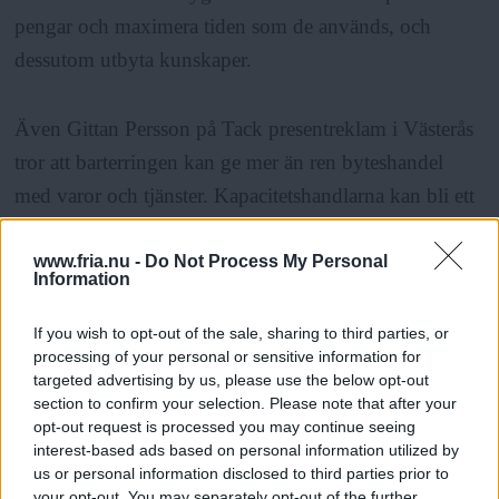
pengar och maximera tiden som de används, och
dessutom utbyta kunskaper.
Även Gittan Persson på Tack presentreklam i Västerås
tror att barterringen kan ge mer än ren byteshandel
med varor och tjänster. Kapacitetshandlarna kan bli ett
sätt för medlemmarna att hitta mentorer och dela med
sig av erfarenheter och idéer, menar hon, och därmed
www.fria.nu -
Do Not Process My Personal
Information
gynna företagandet i regionen.
If you wish to opt-out of the sale, sharing to third parties, or
processing of your personal or sensitive information for
ANNONS
targeted advertising by us, please use the below opt-out
section to confirm your selection. Please note that after your
– Det verkar vara en ypperlig idé. Att främja ett gott
opt-out request is processed you may continue seeing
interest-based ads based on personal information utilized by
företagsklimat tjänar vi alla på. Jag är mån om att göra
us or personal information disclosed to third parties prior to
affärer i Västerås med omnejd och om att företag i
your opt-out. You may separately opt-out of the further