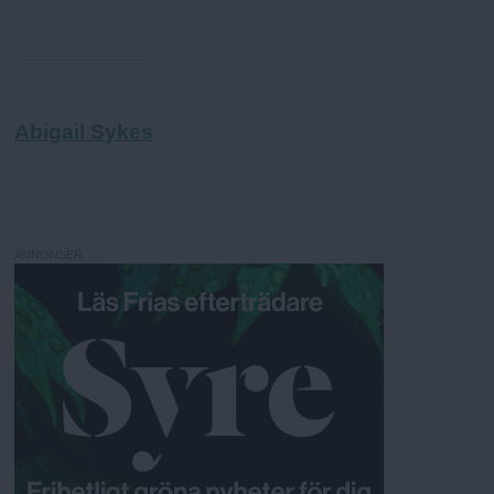
Abigail Sykes
ANNONSER