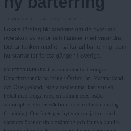
ny barterring
N
n
y
u
PUBLICERAD:
FREDAG 18 MAJ 2018, 16:31
Lokala företag blir starkare om de byter sitt
överskott av varor och tjänster med varandra.
Det är tanken med en så kallad barterring, som
nu startar för första gången i Sverige.
I sommar drar barterringen
NYHETER
INRIKES
Kapacitetshandlarna igång i Örebro län, Västmanland
och Östergötland. Några medlemmar kan vara ett
hotell med lediga rum, en tidning med osåld
annonsplats eller en städfirma med en lucka torsdag
förmiddag. Om företagen byter dessa tjänster med
varandra ökar de sin omsättning och får nya kunder.
Samtidigt kan de täcka kontanta kostnader som de