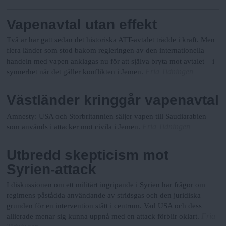
Vapenavtal utan effekt
Två år har gått sedan det historiska ATT-avtalet trädde i kraft. Men
flera länder som stod bakom regleringen av den internationella
handeln med vapen anklagas nu för att själva bryta mot avtalet – i
Fria Tidningen
synnerhet när det gäller konflikten i Jemen.
Västländer kringgår vapenavtal
Amnesty: USA och Storbritannien säljer vapen till Saudiarabien
Fria Tidningen
som används i attacker mot civila i Jemen.
Utbredd skepticism mot
Syrien-attack
I diskussionen om ett militärt ingripande i Syrien har frågor om
regimens påstådda användande av stridsgas och den juridiska
grunden för en intervention stått i centrum. Vad USA och dess
Fria
allierade menar sig kunna uppnå med en attack förblir oklart.