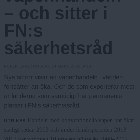
N
n
– och sitter i
y
u
FN:s
säkerhetsråd
PUBLICERAD:
ONSDAG 21 MARS 2018, 9:10
Nya siffror visar att vapenhandeln i världen
fortsätter att öka. Och de som exporterar mest
är länderna som samtidigt har permanenta
platser i FN:s säkerhetsråd.
Handeln med konventionella vapen har ökat
UTRIKES
stadigt sedan 2003 och under femårsperioden 2013–
2017 var volymen 10 procent högre än 2008–2012.