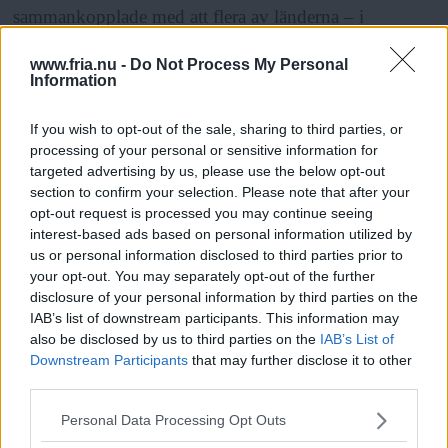
sammankopplade med att flera av länderna – i
synnerhet Saudiarabien, Förenade arabemiraten, Iran,
www.fria.nu -
Do Not Process My Personal
Qatar och Turkiet – alla har ambitionen att stärka sina
Information
positioner som regionala stormakter.
If you wish to opt-out of the sale, sharing to third parties, or
processing of your personal or sensitive information for
– De snabbt ökande vapeninköpen som görs av flera
targeted advertising by us, please use the below opt-out
section to confirm your selection. Please note that after your
länder i regionen riskerar att leda till en regional
opt-out request is processed you may continue seeing
kapprustning, säger Pieter Wezeman.
interest-based ads based on personal information utilized by
us or personal information disclosed to third parties prior to
your opt-out. You may separately opt-out of the further
Han menar att de vapenexporterande länderna har visat
disclosure of your personal information by third parties on the
få tecken på att försöka kyla ned spänningarna i
IAB’s list of downstream participants. This information may
also be disclosed by us to third parties on the
IAB’s List of
regionen. I stället har den intensiva marknadsföringen
Downstream Participants
that may further disclose it to other
av vapen fortsatt.
third parties.
Läs Frias efterträdare!
Please note that this website/app uses one or more Google
Personal Data Processing Opt Outs
Syre
är Sveriges enda gröna dagstidning som
services and may gather and store information including but
ANNONS