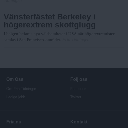
Tidningen
Vänsterfästet Berkeley i
högerextrem skottglugg
I helgen befaras nya våldsamheter i USA när högerextremister
Fria Tidningen
samlas i San Francisco-området.
Om Oss
Följ oss
Om Fria Tidningar
Facebook
Lediga jobb
Twitter
Fria.nu
Kontakt