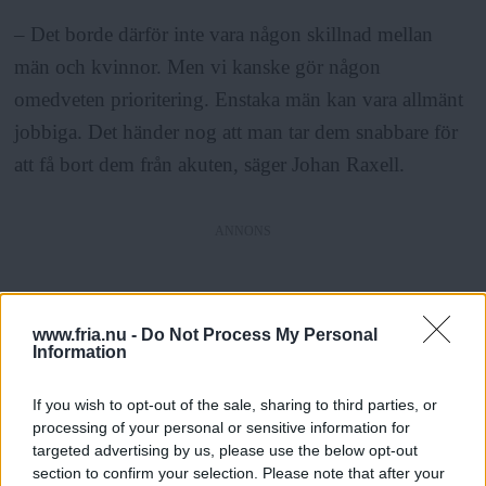
– Det borde därför inte vara någon skillnad mellan
män och kvinnor. Men vi kanske gör någon
omedveten prioritering. Enstaka män kan vara allmänt
jobbiga. Det händer nog att man tar dem snabbare för
att få bort dem från akuten, säger Johan Raxell.
ANNONS
Så ni arbetar inte för att motverka de här
www.fria.nu -
Do Not Process My Personal
Information
skillnaderna?
If you wish to opt-out of the sale, sharing to third parties, or
processing of your personal or sensitive information for
– Skillnaden mellan män och kvinnor har vi nog inte
targeted advertising by us, please use the below opt-out
reflekterat över så mycket. Det är klart att det är ett
section to confirm your selection. Please note that after your