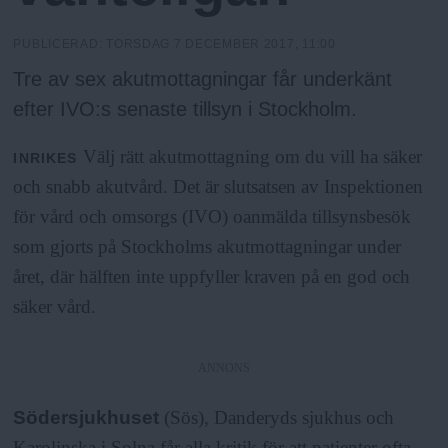
N
n
y
PUBLICERAD:
TORSDAG 7 DECEMBER 2017, 11:00
u
Tre av sex akutmottagningar får underkänt
efter IVO:s senaste tillsyn i Stockholm.
Välj rätt akutmottagning om du vill ha säker
INRIKES
och snabb akutvård. Det är slutsatsen av Inspektionen
för vård och omsorgs (IVO) oanmälda tillsynsbesök
som gjorts på Stockholms akutmottagningar under
året, där hälften inte uppfyller kraven på en god och
säker vård.
ANNONS
Södersjukhuset
(Sös), Danderyds sjukhus och
Karolinska i Solna får alla kritik för att patienter ofta