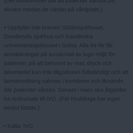
(Det förekommer det att patienter vårdas på
akuten medan de väntar på vårdplats.)
• Uppfyller inte kraven: Södersjukhuset,
Danderyds sjukhus och Karolinska
universitetssjukhuset i Solna. Alla tre får får
anmärkningar på avsaknad av lugn miljö för
patienter, på att behovet av mat, dryck och
läkemedel kan inte tillgodoses fullständigt och att
larmanordning saknas i korridorer och liknande
där patienter vårdas. Senast i mars ska åtgärder
ha redovisats till IVO. (För Huddinge har inget
beslut fattats.)
• Källa: IVO