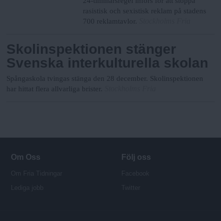
24-timmarsregel införs för att stoppa
rasistisk och sexistisk reklam på stadens
Stockholms Fria
700 reklamtavlor.
Skolinspektionen stänger
Svenska interkulturella skolan
Spångaskola tvingas stänga den 28 december. Skolinspektionen
Stockholms Fria
har hittat flera allvarliga brister.
Om Oss
Följ oss
Om Fria Tidningar
Facebook
Lediga jobb
Twitter