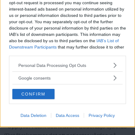
problem om man inte kan förklara det. Vi skulle nog
opt-out request is processed you may continue seeing
interest-based ads based on personal information utilized by
behöva följa fler arbetspass i detalj för att identifiera
us or personal information disclosed to third parties prior to
exakt var det brister. Tyvärr har vi alldeles för många
your opt-out. You may separately opt-out of the further
disclosure of your personal information by third parties on the
andra problem och brister just nu för att kunna
IAB’s list of downstream participants. This information may
kraftsamla mot detta.
also be disclosed by us to third parties on the
IAB’s List of
Downstream Participants
that may further disclose it to other
third parties.
Läs Frias efterträdare!
Please note that this website/app uses one or more Google
Personal Data Processing Opt Outs
Syre
är Sveriges enda gröna dagstidning som
services and may gather and store information including but
finns både digitalt och i tryck.
not limited to your visit or usage behaviour. You may click to
IVO:s tillsyn av akutsjukvård
Fakta:
Google consents
grant or deny consent to Google and its third-party tags to
use your data for below specified purposes in below Google
CONFIRM
consent section.
• Uppfyller kraven på god och säker vård:
Norrtälje sjukhus och Capio S:t Görans sjukhus.
Data Deletion
Data Access
Privacy Policy
• Uppfyller i stort sett kraven: Södertälje sjukhus