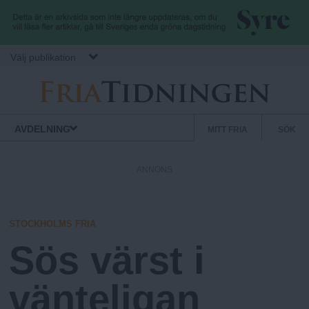
Hoppa till huvudinnehåll
Välj publikation
F
S
Normbrytande
AVDELNING
MITT FRIA
SÖK
nyheter
e
r
k
ANNONS
u
i
n
d
STOCKHOLMS FRIA
a
ä
Sös värst i
r
.
m
vänteligan
e