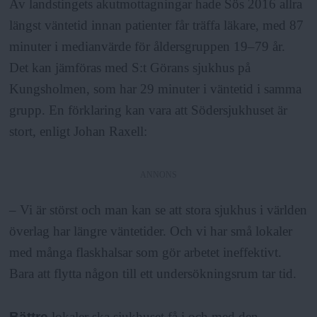
Av landstingets akutmottagningar hade Sös 2016 allra
längst väntetid innan patienter får träffa läkare, med 87
minuter i medianvärde för åldersgruppen 19–79 år.
Det kan jämföras med S:t Görans sjukhus på
Kungsholmen, som har 29 minuter i väntetid i samma
grupp. En förklaring kan vara att Södersjukhuset är
stort, enligt Johan Raxell:
ANNONS
– Vi är störst och man kan se att stora sjukhus i världen
överlag har längre väntetider. Och vi har små lokaler
med många flaskhalsar som gör arbetet ineffektivt.
Bara att flytta någon till ett undersökningsrum tar tid.
Bättre
lokaler ska sjukhuset få i och med den