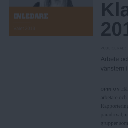
Kla
a
I
20
N
.
L
Valet 2018
E
D
N
A
PUBLICERAD:
R
E
Arbete och
u
vänstern i
Här
OPINION
arbetare och
Rapportering
paradoxal, m
grupper som 