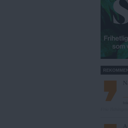
REKOMMEN
N
In
Fria Tidningen
At