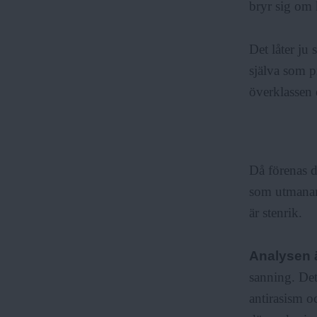
bryr sig om 
Det låter ju
själva som 
överklassen
Då förenas d
som utmanar 
är stenrik.
Analysen 
sanning. Det
antirasism o