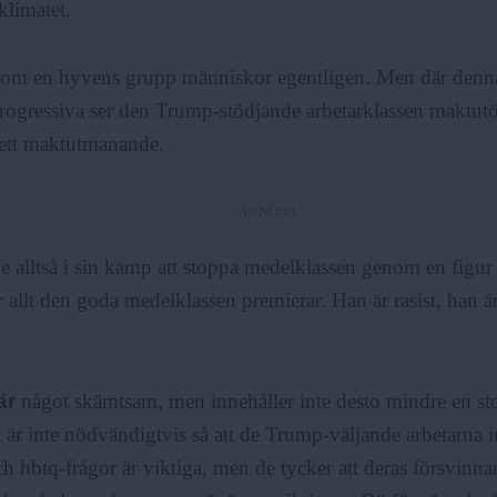
klimatet.
 som en hyvens grupp människor egentligen. Men där denna
progressiva ser den Trump-stödjande arbetarklassen maktu
 ett maktutmanande.
ANNONS
e alltså i sin kamp att stoppa medelklassen genom en fig
allt den goda medelklassen premierar. Han är rasist, han ä
är
något skämtsam, men innehåller inte desto mindre en st
 är inte nödvändigtvis så att de Trump-väljande arbetarna in
ch hbtq-frågor är viktiga, men de tycker att deras försvinn