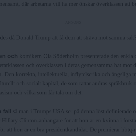
mensamt, där arbetarna vill ha mer önskar överklassen att be
ANNONS
ades då Donald Trump att få dem att sträva mot samma sak
ten och
komikern Ola Söderholm presenterade den enkla 
etarklassen och överklassen i deras gemensamma hat mot d
. Den korrekta, intellektuella, inflytelserika och ängsliga
lturellt och socialt kapital, de som rättar andras språkbruk
asism och vilka som får tala om det.
a fall
så man i Trumps USA ser på denna löst definierade 
 Hillary Clinton-anhängare för att hon är en kvinna i först
för att hon är en bra presidentkandidat. De premierar hbtq-rä