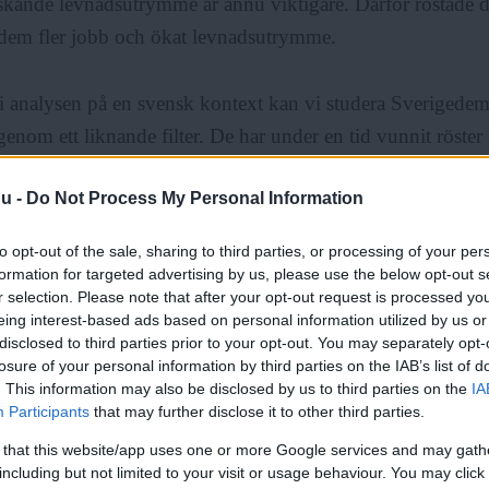
kande levnadsutrymme är ännu viktigare. Därför röstade 
dem fler jobb och ökat levnadsutrymme.
i analysen på en svensk kontext kan vi studera Sverigede
enom ett liknande filter. De har under en tid vunnit röster
m LO-förbunden.
nu -
Do Not Process My Personal Information
 branscher ser vi omorganiseringar till följd av den nya tid
to opt-out of the sale, sharing to third parties, or processing of your per
 och lönsamhet. Anställningar otryggas och dras ner på. Kly
formation for targeted advertising by us, please use the below opt-out s
r selection. Please note that after your opt-out request is processed y
met minskar. I oron för den egna framtiden tilltalas arbet
eing interest-based ads based on personal information utilized by us or
venskarna, medan man kanske egentligen menar arbete åt ar
disclosed to third parties prior to your opt-out. You may separately opt-
losure of your personal information by third parties on the IAB’s list of
. This information may also be disclosed by us to third parties on the
IA
ANNONS
Participants
that may further disclose it to other third parties.
 that this website/app uses one or more Google services and may gath
vja
denna utveckling och därmed motarbeta Sverigedemok
including but not limited to your visit or usage behaviour. You may click 
s förstås stärkt arbetsrätt. Trygga jobb, rätt till heltid och 