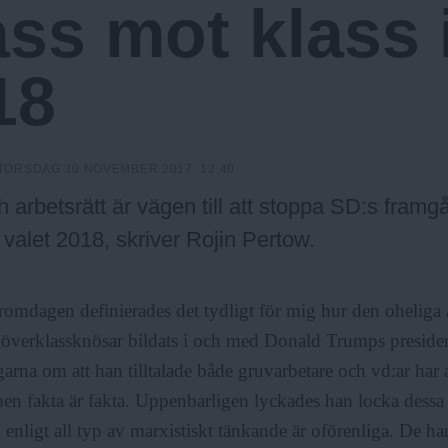
ss mot klass i
18
TORSDAG 30 NOVEMBER 2017, 12:40
 arbetsrätt är vägen till att stoppa SD:s framg
 valet 2018, skriver Rojin Pertow.
omdagen definierades det tydligt för mig hur den oheliga 
 överklassknösar bildats i och med Donald Trumps preside
arna om att han tilltalade både gruvarbetare och vd:ar har a
en fakta är fakta. Uppenbarligen lyckades han locka dessa 
enligt all typ av marxistiskt tänkande är oförenliga. De har