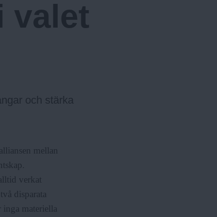
 valet
u
r
l
m
ä
e
r
n
y
ångar och stärka
alliansen mellan
ntskap.
lltid verkat
två disparata
 inga materiella