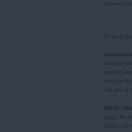
intressen ge
Så hur lyck
Journalis
förenade arb
medelklassen
med stort ku
vad som är r
Det är i all
grupp. De är
kanske inte 