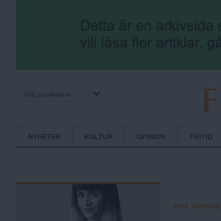
Välj publikation
F
Normbrytande
NYHETER
KULTUR
OPINION
FRITID
nyheter
r
i
FRIA TIDNING