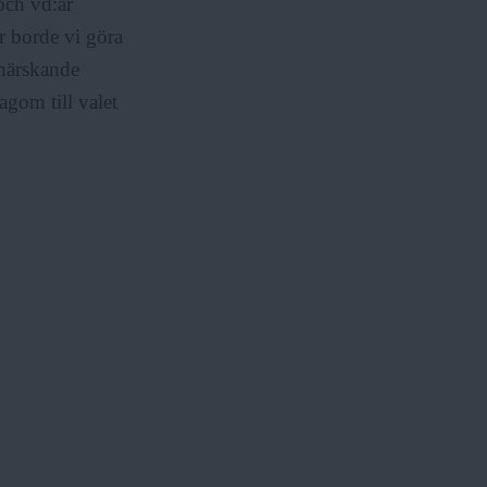
 och vd:ar
r borde vi göra
härskande
agom till valet