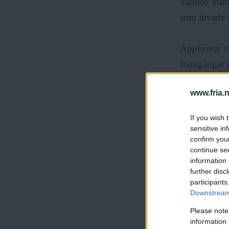
därmed mins
som lovade 
Applicerar v
framgångar g
arbetar ino
www.fria.
Även i dessa
If you wish 
effektivitet
sensitive in
confirm you
Levnadsutrym
continue se
Sverige åt s
information 
further disc
participants
Downstream 
Please note
För att stä
information 
framgång kräv