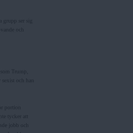
 grupp ser sig
tövande och
ur som Trump,
r sexist och han
or portion
te tycker att
ande jobb och