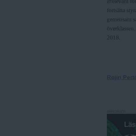
irrelevant fö
fortsätta st
gemensam sa
överklassen.
2018.
Rojin Per
ANNONSER