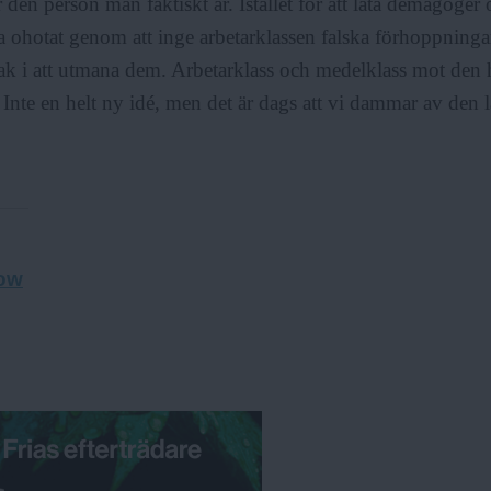
r den person man faktiskt är. Istället för att låta demagoger
yra ohotat genom att inge arbetarklassen falska förhoppninga
k i att utmana dem. Arbetarklass och medelklass mot den 
 Inte en helt ny idé, men det är dags att vi dammar av den l
tow