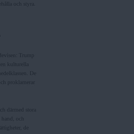
hålla och styra.
?
devisen: Trump
en kulturella
 medelklassen. De
 och proklamerar
och därmed stora
a hand, och
ttigheter, de