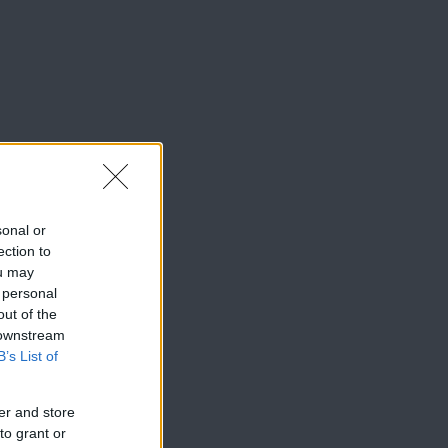
sonal or
ection to
ou may
 personal
out of the
 downstream
B’s List of
er and store
to grant or