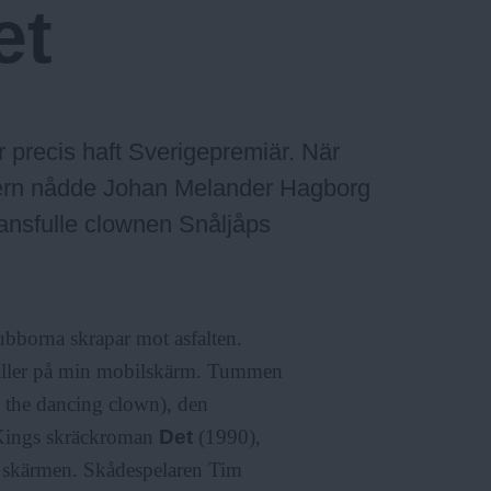
et
 precis haft Sverigepremiär. När
kern nådde Johan Melander Hagborg
sansfulle clownen Snåljåps
ubborna skrapar mot asfalten.
 faller på min mobilskärm. Tummen
se the dancing clown), den
 Kings skräckroman
Det
(1990),
ån skärmen. Skådespelaren Tim