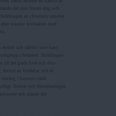
omål. Detta adderar en känsla av
åg, hände det som hände mig och
Skildringen av clownens attacker
 efter trauma: kontakten med
st.
s skräck och rädslor som barn
övergrepp i hemmet. Skildringen
e till det goda livet och dess
 förlust av föräldrar och så
 intrång i barnens värld
ydligt. Boken och filmatiseringen
 personer och platser där
.