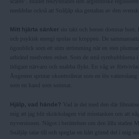
scares”. Istället rekryterades den argentinske regissör
meddelas också att Snåljåp ska gestaltas av den svensk
Mitt hjärta sänker
sin takt och benen domnar bort. 
och psykisk energi spolas ur kroppen. De sammansatta d
ögonblick som ett stim strömming när en sten plumsar i
utbränd medveten enhet. Som de små syrebubblorna i 
tidigare närvaro och snabba flykt. En våg av förtvivla
Ångesten sprutar okontrollerat som en lös vattenslang 
som en hand som somnat.
Hjälp, vad hände?
Vad är det med den där filmatise
mig att jag blir skräckslagen vid misstanken om att någo
nyversionen. Något i berättelsen om den lilla staden
Snåljåp talar till och speglar en hårt gömd del i mig so