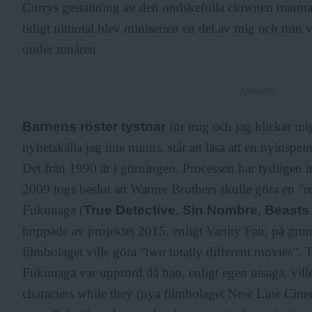
Currys gestaltning av den ondskefulla clownen trauma
tidigt nittiotal blev miniserien en del av mig och min 
under tonåren.
ANNONS
Barnens röster tystnar
för mig och jag klickar mig
nyhetskälla jag inte minns, står att läsa att en nyinspe
Det från 1990 är i görningen. Processen har tydligen 
2009 togs beslut att Warner Brothers skulle göra en ”
Fukunaga (
True Detective
,
Sin Nombre
,
Beasts 
hoppade av projektet 2015, enligt Vanity Fair, på gru
filmbolaget ville göra ”two totally different movies”. 
Fukunaga var upprörd då han, enligt egen utsaga, vil
characters while they (nya filmbolaget New Line Cine