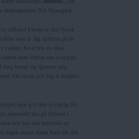
en Andy Muschietti (
Mama
). Det
e skådespelaren Bill Skarsgård.
En välkänd känsla av hur fysisk
elar som är Jag splittras på ett
 vattnet. Kvar blir en liten
vattnet som vittnar om kroppars
d sorg kastar sig igenom mig.
med hårt tryck och Jag är kraftlös
ringen som gör den så viktig för
t autentiskt ska gå förlorat i
 Maine och hur den hemsöks av
m ingen annan hittat fram till. Ett