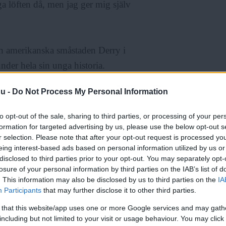
ga löften då, men jag ger mig själv
en amerikanska småstaden Derry i
der hela sin unga historia.
pnad är clownen Snåljåp
nu -
Do Not Process My Personal Information
taden drabbas då av incidenter av
es eller direkt glöms bort av dem
to opt-out of the sale, sharing to third parties, or processing of your per
formation for targeted advertising by us, please use the below opt-out s
r selection. Please note that after your opt-out request is processed y
eing interest-based ads based on personal information utilized by us or
disclosed to third parties prior to your opt-out. You may separately opt-
losure of your personal information by third parties on the IAB’s list of
. This information may also be disclosed by us to third parties on the
IA
m bor i Derry på femtiotalet.
Participants
that may further disclose it to other third parties.
ed utanförskap och utsatthet.
 that this website/app uses one or more Google services and may gath
tar så småningom upp kampen mot
including but not limited to your visit or usage behaviour. You may click 