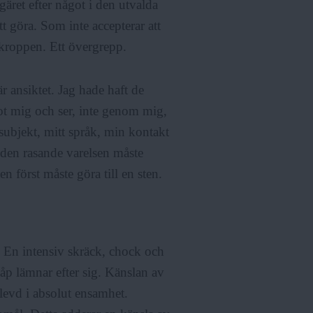
gäret efter något i den utvalda
 göra. Som inte accepterar att
 kroppen. Ett övergrepp.
är ansiktet. Jag hade haft de
t mig och ser, inte genom mig,
subjekt, mitt språk, min kontakt
 den rasande varelsen måste
en först måste göra till en sten.
t. En intensiv skräck, chock och
åp lämnar efter sig. Känslan av
pplevd i absolut ensamhet.