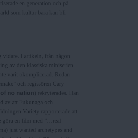
tiserade en generation och på
värld som kultur bara kan bli
 vidare. I artikeln, från någon
lning av den klassiska miniserien
inte varit okomplicerad. Redan
remake” och regissören Cary
of no nation
) rekryterades. Han
nd av att Fukunaga och
Tidningen Variety rapporterade att
le göra en film med ”…real
ma) just wanted archetypes and