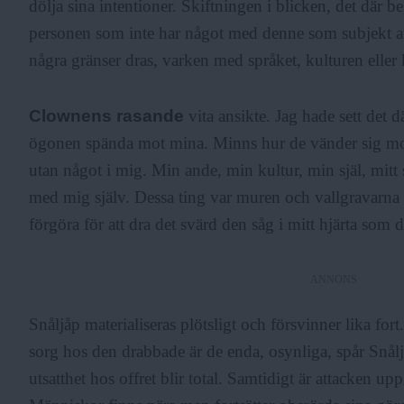
dölja sina intentioner. Skiftningen i blicken, det där be
personen som inte har något med denne som subjekt att
några gränser dras, varken med språket, kulturen eller
Clownens rasande
vita ansikte. Jag hade sett det d
ögonen spända mot mina. Minns hur de vänder sig mo
utan något i mig. Min ande, min kultur, min själ, mitt 
med mig själv. Dessa ting var muren och vallgravarna
förgöra för att dra det svärd den såg i mitt hjärta som d
ANNONS
Snåljåp materialiseras plötsligt och försvinner lika for
sorg hos den drabbade är de enda, osynliga, spår Snålj
utsatthet hos offret blir total. Samtidigt är attacken u