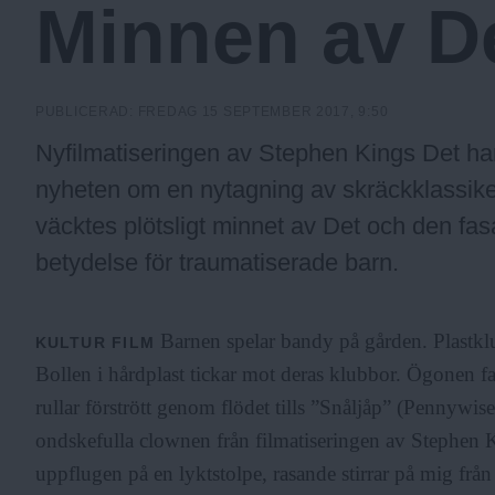
Minnen av D
a
.
PUBLICERAD:
FREDAG 15 SEPTEMBER 2017, 9:50
Nyfilmatiseringen av Stephen Kings Det har
N
nyheten om en nytagning av skräckklassi
väcktes plötsligt minnet av Det och den fa
u
betydelse för traumatiserade barn.
Barnen spelar bandy på gården. Plastkl
KULTUR
FILM
Bollen i hårdplast tickar mot deras klubbor. Ögonen
rullar förstrött genom flödet tills ”Snåljåp” (Pennywi
ondskefulla clownen från filmatiseringen av Stephen
uppflugen på en lyktstolpe, rasande stirrar på mig fr