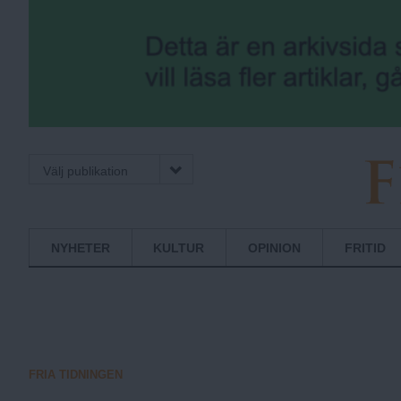
Välj publikation
F
Normbrytande
NYHETER
KULTUR
OPINION
FRITID
nyheter
r
i
FRIA TIDNINGEN