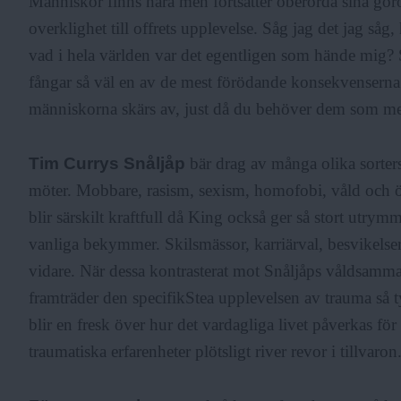
Människor finns nära men fortsätter oberörda sina gör
overklighet till offrets upplevelse. Såg jag det jag s
vad i hela världen var det egentligen som hände mig? 
fångar så väl en av de mest förödande konsekvenserna
människorna skärs av, just då du behöver dem som me
Tim Currys Snåljåp
bär drag av många olika sorter
möter. Mobbare, rasism, sexism, homofobi, våld och 
blir särskilt kraftfull då King också ger så stort utrymm
vanliga bekymmer. Skilsmässor, karriärval, besvikelser,
vidare. När dessa kontrasterat mot Snåljåps våldsamma
framträder den specifikStea upplevelsen av trauma så t
blir en fresk över hur det vardagliga livet påverkas för
traumatiska erfarenheter plötsligt river revor i tillvaron