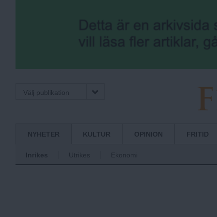
Välj publikation
F
Normbrytande
NYHETER
KULTUR
OPINION
FRITID
nyheter
Inrikes
Utrikes
Ekonomi
r
i