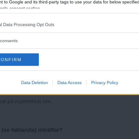
 to Google and its third-party tags to use your data for below specifi
ogle consent section.
på det tidigt. Och vi har sett att
Läs Frias efterträdare!
 Max Andersson.
l Data Processing Opt Outs
Syre
är Sveriges enda gröna dagstidning som
finns både digitalt och i tryck.
consents
 överlevnad, skriver ni i
CONFIRM
AI som är smartare än en människa.
Data Deletion
Data Access
Privacy Policy
ch vissa tror att det aldrig kommer
nat på experternas oro.
se faktaruta) inträffar?