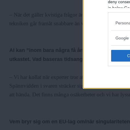
ANNONS
deny consent
in below Go
– När det gäller kvistiga frågor är det bra att börja titta 
tekniken går framåt snabbare än vad man trott, säger
Persona
Google 
AI kan ”inom bara några få årtionden” hota artens
utkastet. Vad baseras tidsangivelsen på?
– Vi har kollat när experter tror att vi kommer att få 
Spännvidden i svaren sträcker sig från 10 till 100 år, o
att hända. Det finns många osäkerheter och vi har lyss
Vem bryr sig om en EU-lag om/när singulariteten (