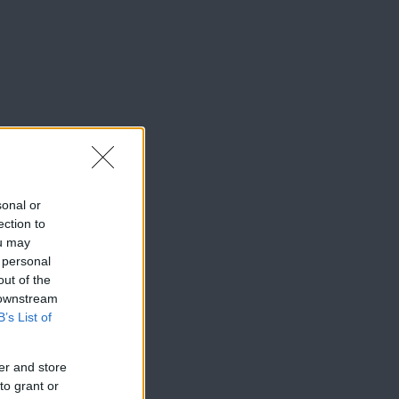
sonal or
ection to
ou may
 personal
out of the
 downstream
B’s List of
er and store
to grant or