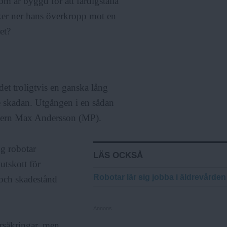
m är byggd för att färdigställa
ycker ner hans överkropp mot en
et?
et troligtvis en ganska lång
e skadan. Utgången i en sådan
ikern Max Andersson (MP).
ng robotar
LÄS OCKSÅ
utskott för
Robotar lär sig jobba i äldrevården
r och skadestånd
Annons
örsäkringar, men