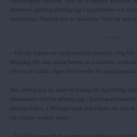
Volkswagens bilfabrik, norr om Frankfurt. Roboten, so
elmotorer, grabbar plötsligt tag i installatören och tr
metallplatta. Mannen dör av skadorna. Vem bär ansvar
ANNONS
– Om det händer en olycka med en produkt i dag blir d
rättegång där man måste bevisa att produkten orsakad
process är osäker, säger den svenske EU-parlamentar
Han arbetar just nu fram ett förslag till lagstiftning kri
tillsammans med en arbetsgrupp i Europaparlamentets 
rättsliga frågor. I förslaget ingår just frågan om ansva
när robotar orsakar skada.
– Vi vill gå över till ett system som påminner om bilf