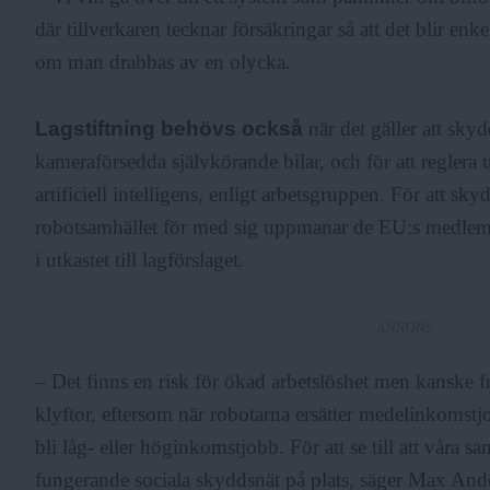
där tillverkaren tecknar försäkringar så att det blir enkel
om man drabbas av en olycka.
Lagstiftning behövs också
när det gäller att skyd
kameraförsedda självkörande bilar, och för att reglera 
artificiell intelligens, enligt arbetsgruppen. För att 
robotsamhället för med sig uppmanar de EU:s medlems
i utkastet till lagförslaget.
ANNONS
– Det finns en risk för ökad arbetslöshet men kanske fra
klyftor, eftersom när robotarna ersätter medelinkomst
bli låg- eller höginkomstjobb. För att se till att våra 
fungerande sociala skyddsnät på plats, säger Max And