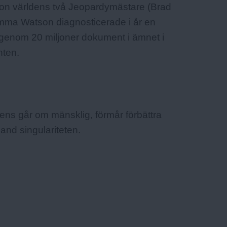
n världens två Jeopardymästare (Brad
mma Watson diagnosticerade i år en
t igenom 20 miljoner dokument i ämnet i
nten.
lligens går om mänsklig, förmår förbättra
bland singulariteten.