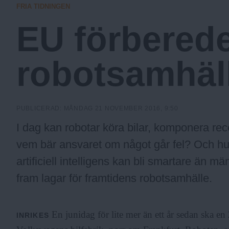
FRIA TIDNINGEN
a
EU förberede
.
robotsamhäl
N
PUBLICERAD:
MÅNDAG 21 NOVEMBER 2016, 9:50
u
I dag kan robotar köra bilar, komponera re
vem bär ansvaret om något går fel? Och hur
artificiell intelligens kan bli smartare än m
fram lagar för framtidens robotsamhälle.
En junidag för lite mer än ett år sedan ska en 
INRIKES