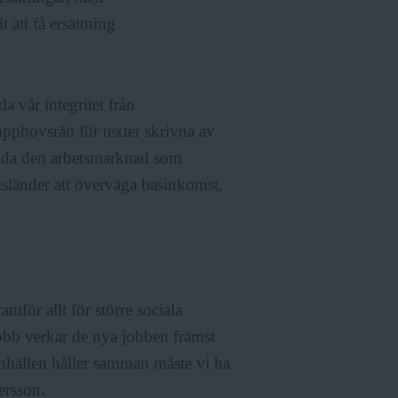
t att få ersättning
da vår integritet från
upphovsrätt för texter skrivna av
skydda den arbetsmarknad som
länder att överväga basinkomst,
mför allt för större sociala
jobb verkar de nya jobben främst
samhällen håller samman måste vi ha
ersson.