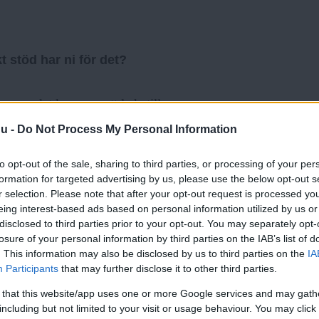
t stöd har ni för det?
, men det kommer att leda till
siellt. Det är inte alls säkert att
nu -
Do Not Process My Personal Information
to opt-out of the sale, sharing to third parties, or processing of your per
formation for targeted advertising by us, please use the below opt-out s
tikerade autonoma robotar en
r selection. Please note that after your opt-out request is processed y
eing interest-based ads based on personal information utilized by us or
som ett företag är en juridisk
disclosed to third parties prior to your opt-out. You may separately opt-
 varnat för att byråkrati kan
losure of your personal information by third parties on the IAB’s list of
ttryckt att ett 50-årsperspektiv
. This information may also be disclosed by us to third parties on the
IA
Participants
that may further disclose it to other third parties.
s.
 that this website/app uses one or more Google services and may gath
including but not limited to your visit or usage behaviour. You may click 