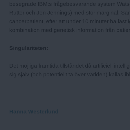
besegrade IBM:s frågebesvarande system Watso
Rutter och Jen Jennings) med stor marginal. Sa
cancerpatient, efter att under 10 minuter ha läs
kombination med genetisk information från patie
Singulariteten:
Det möjliga framtida tillståndet då artificiell inte
sig själv (och potentiellt ta över världen) kallas i
Hanna Westerlund