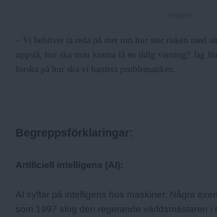
ANNONS
– Vi behöver ta reda på mer om hur stor risken med si
uppstå, hur ska man kunna få en tidig varning? Jag föres
forska på hur ska vi hantera problematiken.
Begreppsförklaringar:
Fakta:
Artificiell intelligens (AI):
AI syftar på intelligens hos maskiner. Några ex
som 1997 slog den regerande världsmästaren i 