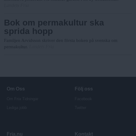
Landets Fria
Bok om permakultur ska
sprida hopp
Familjen Arvidsson skriver den första boken på svenska om
Landets Fria
permakultur.
Om Oss
Följ oss
Om Fria Tidningar
Facebook
Lediga jobb
Twitter
Fria.nu
Kontakt