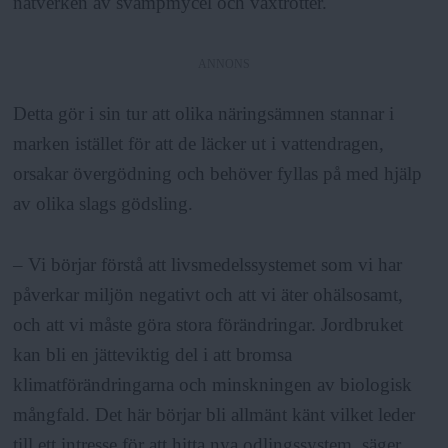
nätverken av svampmycel och växtrötter.
ANNONS
Detta gör i sin tur att olika näringsämnen stannar i
marken istället för att de läcker ut i vattendragen,
orsakar övergödning och behöver fyllas på med hjälp
av olika slags gödsling.
– Vi börjar förstå att livsmedelssystemet som vi har
påverkar miljön negativt och att vi äter ohälsosamt,
och att vi måste göra stora förändringar. Jordbruket
kan bli en jätteviktig del i att bromsa
klimatförändringarna och minskningen av biologisk
mångfald. Det här börjar bli allmänt känt vilket leder
till ett intresse för att hitta nya odlingssystem, säger