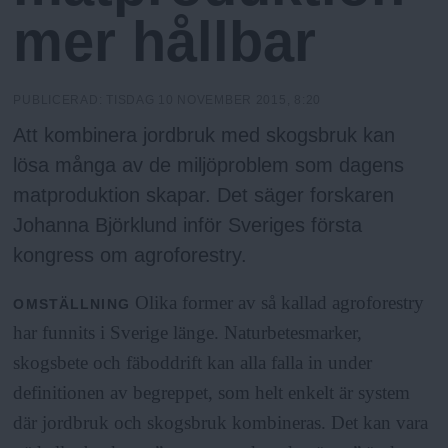
N
n
mer hållbar
y
u
PUBLICERAD:
TISDAG 10 NOVEMBER 2015, 8:20
Att kombinera jordbruk med skogsbruk kan
lösa många av de miljöproblem som dagens
matproduktion skapar. Det säger forskaren
Johanna Björklund inför Sveriges första
kongress om agroforestry.
Olika former av så kallad agroforestry
OMSTÄLLNING
har funnits i Sverige länge. Naturbetesmarker,
skogsbete och fäboddrift kan alla falla in under
definitionen av begreppet, som helt enkelt är system
där jordbruk och skogsbruk kombineras. Det kan vara