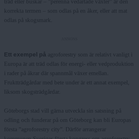
träd eller buskar – ”perenna vedartade växter” är den
korrekta termen – som odlas på en åker, eller att mat
odlas på skogsmark.
ANNONS
Ett exempel på
agroforestry som är relativt vanligt i
Europa är att träd odlas för energi- eller vedproduktion
i rader på åkrar där spannmål växer emellan.
Fruktträdgårdar med bete under är ett annat exempel,
liksom skogsträdgårdar.
Göteborgs stad vill gärna utveckla sin satsning på
odling och funderar på om Göteborg kan bli Europas
första ”agroforestry city”. Därför arrangerar
kommunen Sveriges första kongress om agroforestry