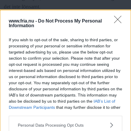
det inte lönsamt.
www.fria.nu -
Do Not Process My Personal
Det kommer dock att ändras om oljan blir dyrare,
Information
lantbrukare börjar att få betalt för att binda kol och
If you wish to opt-out of the sale, sharing to third parties, or
tekniken utvecklas så att agroforestrysystemen inte
processing of your personal or sensitive information for
kräver lika mycket arbetskraft.
targeted advertising by us, please use the below opt-out
section to confirm your selection. Please note that after your
opt-out request is processed you may continue seeing
Agroforestry ger
delvis andra livsmedel än dagens
interest-based ads based on personal information utilized by
us or personal information disclosed to third parties prior to
jordbruk vilket kan betyda att vi behöver ändra våra
your opt-out. You may separately opt-out of the further
matvanor. Nötter, bär, frukt, frön, fleråriga rotfrukter
disclosure of your personal information by third parties on the
och bladgrönsaker som sallat är vanliga grödor.
IAB’s list of downstream participants. This information may
also be disclosed by us to third parties on the
IAB’s List of
Downstream Participants
that may further disclose it to other
– Men det finns ett stort kunskapsgap. Vi vet inte än
third parties.
Läs Frias efterträdare!
vilka arter och sorter som är mest intressanta, säger
Please note that this website/app uses one or more Google
Personal Data Processing Opt Outs
Syre
är Sveriges enda gröna dagstidning som
Johanna Björklund.
services and may gather and store information including but