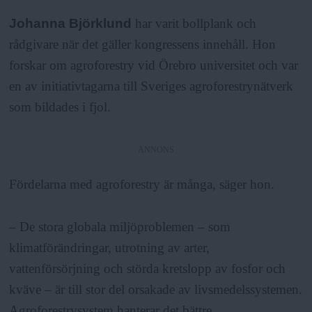
Johanna Björklund
har varit bollplank och
rådgivare när det gäller kongressens innehåll. Hon
forskar om agroforestry vid Örebro universitet och var
en av initiativtagarna till Sveriges agroforestrynätverk
som bildades i fjol.
ANNONS
Fördelarna med agroforestry är många, säger hon.
– De stora globala miljöproblemen – som
klimatförändringar, utrotning av arter,
vattenförsörjning och störda kretslopp av fosfor och
kväve – är till stor del orsakade av livsmedelssystemen.
Agroforestrysystem hanterar det bättre.