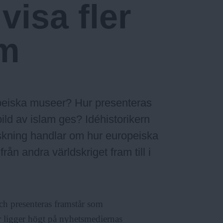
visa fler
am
ropeiska museer? Hur presenteras
ild av islam ges? Idéhistorikern
rskning handlar om hur europeiska
ån andra världskriget fram till i
ch presenteras framstår som
r ligger högt på nyhetsmediernas