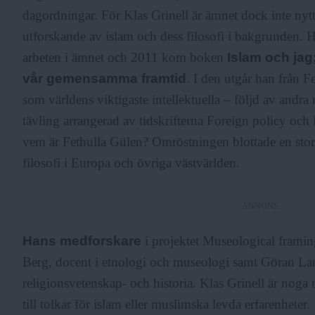
dagordningar. För Klas Grinell är ämnet dock inte nytt,
utforskande av islam och dess filosofi i bakgrunden. Ha
arbeten i ämnet och 2011 kom boken
Islam och jag
vår gemensamma framtid
. I den utgår han från 
som världens viktigaste intellektuella – följd av andra 
tävling arrangerad av tidskrifterna Foreign policy oc
vem är Fethulla Gülen? Omröstningen blottade en stor
filosofi i Europa och övriga västvärlden.
ANNONS
Hans medforskare
i projektet Museological frami
Berg, docent i etnologi och museologi samt Göran Lar
religionsvetenskap- och historia. Klas Grinell är noga m
till tolkar för islam eller muslimska levda erfarenheter.