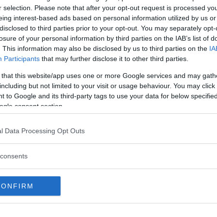
r selection. Please note that after your opt-out request is processed y
is utställningar på museer, finns
eing interest-based ads based on personal information utilized by us or
bild och berättelse om islam,
disclosed to third parties prior to your opt-out. You may separately opt-
eer, säger Grinell och gör en
losure of your personal information by third parties on the IAB’s list of
. This information may also be disclosed by us to third parties on the
IA
useivärlden på ett nytt sätt under
Participants
that may further disclose it to other third parties.
ch kulturer en självklar plats på
 that this website/app uses one or more Google services and may gath
h respekt samt att museerna känns
including but not limited to your visit or usage behaviour. You may click 
 to Google and its third-party tags to use your data for below specifi
ogle consent section.
Läs Frias efterträdare!
l Data Processing Opt Outs
Syre
är Sveriges enda gröna dagstidning som
ats ihop med våld, terrorism,
finns både digitalt och i tryck.
consents
 att dominera i exempelvis
om islam av orientalism och
CONFIRM
 annat det i sin avhandling
Att
en och en natt
har präglat