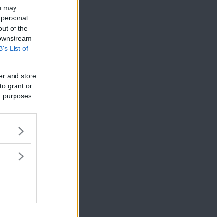
ou may
 personal
out of the
 downstream
B’s List of
er and store
to grant or
ed purposes