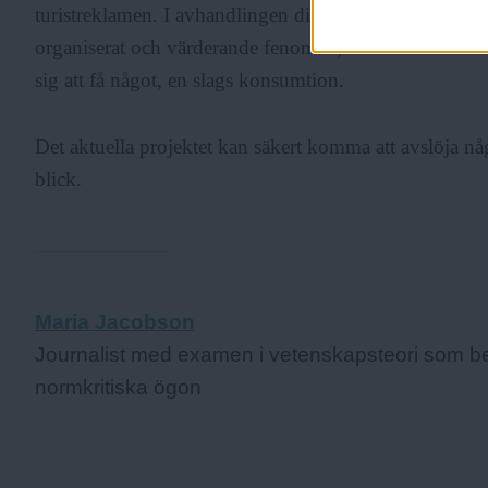
turistreklamen. I avhandlingen diskuterar Klas Grinell
organiserat och värderande fenomen, med vilken turist
sig att få något, en slags konsumtion.
Det aktuella projektet kan säkert komma att avslöja n
blick.
Maria Jacobson
Journalist med examen i vetenskapsteori som 
normkritiska ögon