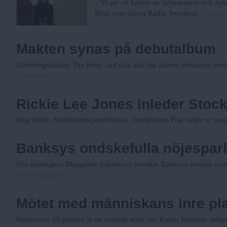
– Vi ser ett behov av information och ny
Götebor
Bitar som driver Radio Swedena.
Makten synas på debutalbum
Göteborgsbandet The bitter and sick and die alones debuterar med
Göteborgs Fria
Rickie Lee Jones inleder Stoc
Idag inleds Stockholms jazzfestival. Stockholms Fria väljer ur pr
Banksys ondskefulla nöjespar
Fria tidningens Margareta Johansson besökte Banksys senaste stor
Fria Tidningen
Mötet med människans inre pl
Relationen till platsen är ett centralt tema när Karim Rasheds deb