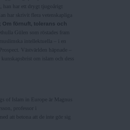
 han har ett drygt tjugoårigt
n har skrivit flera vetenskapliga
; Om förnuft, tolerans och
Fethulla Gülen som röstades fram
muslimska intellektuella – i en
h Prospect. Västvärlden häpnade –
 kunskapsbrist om islam och dess
ngs of Islam in Europe är Magnus
sson, professor i
ed att betona att de inte gör sig