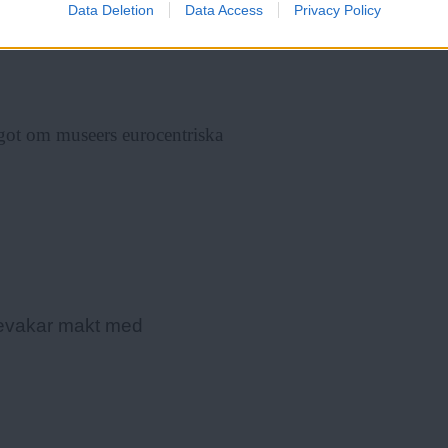
Data Deletion
Data Access
Privacy Policy
 ”turismblicken” som ett social
en betraktar världen och förväntar
ågot om museers eurocentriska
bevakar makt med