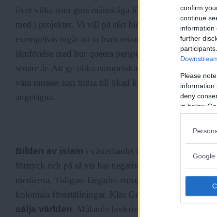
confirm you
över vilka som görs mänskliga för oss, genom exempelv
continue se
med i projektet. Vi vill på sikt bidra till en nyanserad 
information 
exempelvis ingår att ta fram rekommendationer för mus
further disc
participants
jämförelse med hur queera perspektiv gjorts synliga i m
Downstream 
senare år. Att ge olika europeiska befolkningsgrupper o
Please note
våra museer kan bidra till ökad kunskap, förståelse oc
information 
deny consent
angelägna.
in below Go
ANNONS
Persona
Bilden av islam
i västerlandet har sedan 2001 koppl
Google 
förtryck och på så vis har negativa stereotyper kommit
medierna. Tidigare färgades europeiska uppfattningar 
koloniala föreställningar. Klas Grinell skrev om bland
sälja världen
. Målande beskrivningar som från
Tus