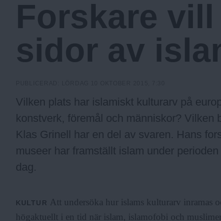
Forskare vill 
a
sidor av isl
.
N
PUBLICERAD:
LÖRDAG 10 OKTOBER 2015, 7:30
Vilken plats har islamiskt kulturarv på eu
u
konstverk, föremål och människor? Vilken b
Klas Grinell har en del av svaren. Hans fo
museer har framställt islam under perioden fr
dag.
Att undersöka hur islams kulturarv inramas o
KULTUR
högaktuellt i en tid när islam, islamofobi och muslime