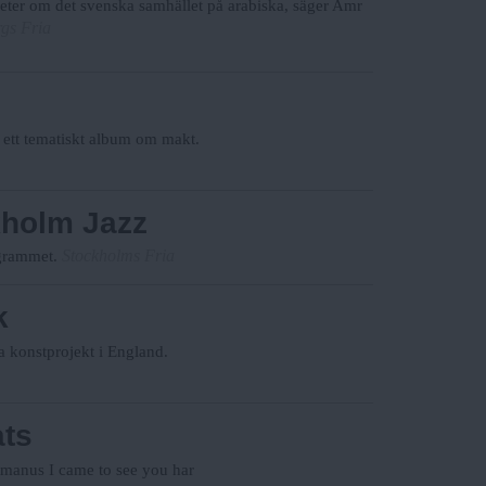
heter om det svenska samhället på arabiska, säger Amr
gs Fria
 ett tematiskt album om makt.
kholm Jazz
Stockholms Fria
ogrammet.
k
a konstprojekt i England.
ats
utmanus I came to see you har