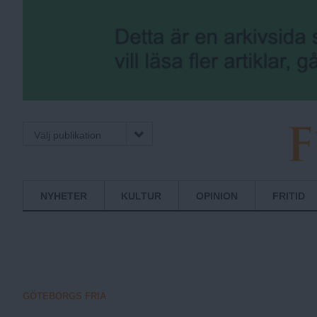
Välj publikation
F
Normbrytande
NYHETER
KULTUR
OPINION
FRITID
nyheter
r
i
GÖTEBORGS FRIA