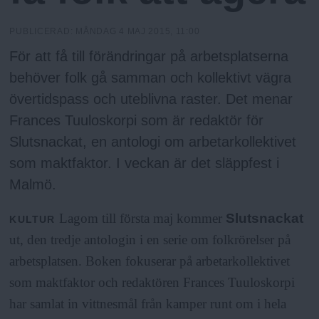
N
n
y
PUBLICERAD:
MÅNDAG 4 MAJ 2015, 11:00
u
För att få till förändringar på arbetsplatserna
behöver folk gå samman och kollektivt vägra
övertidspass och uteblivna raster. Det menar
Frances Tuuloskorpi som är redaktör för
Slutsnackat, en antologi om arbetarkollektivet
som maktfaktor. I veckan är det släppfest i
Malmö.
Lagom till första maj kommer
Slutsnackat
KULTUR
ut, den tredje antologin i en serie om folkrörelser på
arbetsplatsen. Boken fokuserar på arbetarkollektivet
som maktfaktor och redaktören Frances Tuuloskorpi
har samlat in vittnesmål från kamper runt om i hela