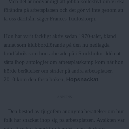
– Men det är nödvändigt att jobba kollektivt om vi ska
förändra på arbetsplatsen och det gör vi inte genom att
ta oss därifrån, säger Frances Tuuloskorpi.
Hon har varit fackligt aktiv sedan 1970-talet, bland
annat som klubbordförande på den nu nedlagda
brödfabrik som hon arbetade på i Stockholm. Idén att
sätta ihop antologier om arbetsplatskamp kom när hon
hörde berättelser om strider på andra arbetsplatser.
2010 kom den fösta boken,
Hopsnackat
.
ANNONS
– Den bestod av tjugofem anonyma berättelser om hur
folk har snackat ihop sig på arbetsplatsen. Avsikten var
inte att se hur hemskt vi har det, utan att skapa