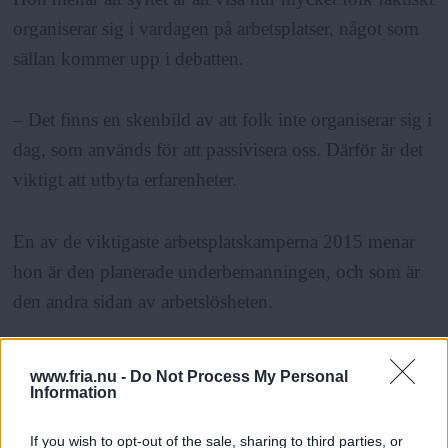
organiserar sig i vardagen på arbetsplatser, något som
sällan kommer upp i debatten.
– Det finns en skenbild av att folk inte organiserar sig i
dag, som används för att passivisera oss. Därför är det
viktigt att utbyta erfarenheter.
En av de viktigaste arbetsplatskamperna 2015 menar
hon är den planerade underbemanningen, och som är
den andra sidan av arbetslösheten.
ANNONS
www.fria.nu -
Do Not Process My Personal
Information
– Varje gång man ska skära ner så blir det en arbetslös
till. Det här möjliggörs av att vi accepterar att inte ta
If you wish to opt-out of the sale, sharing to third parties, or