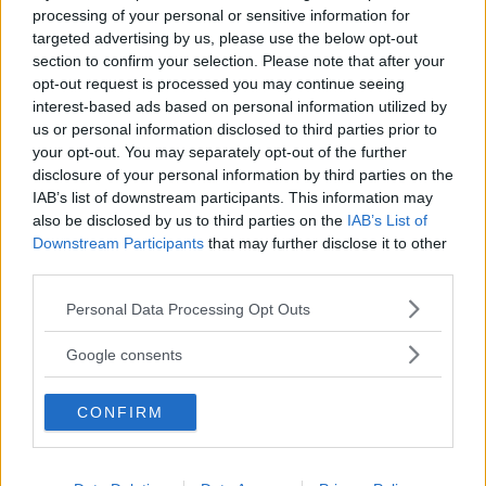
processing of your personal or sensitive information for
pauser och arbeta underbemannade, vilket gör oss
targeted advertising by us, please use the below opt-out
sjuka. Det finns lagar kring det här men folk känner
section to confirm your selection. Please note that after your
opt-out request is processed you may continue seeing
inte till dem, de snackar inte ihop sig. På nästan alla
interest-based ads based on personal information utilized by
arbetsplatser skulle man behöva ha tio anställda när det
us or personal information disclosed to third parties prior to
your opt-out. You may separately opt-out of the further
är nio. Vore det så skulle det inte finnas någon
disclosure of your personal information by third parties on the
arbetslöshet. Där önskar jag att vi kollektivt skulle sätta
IAB’s list of downstream participants. This information may
ner fötterna överallt.
also be disclosed by us to third parties on the
IAB’s List of
Downstream Participants
that may further disclose it to other
third parties.
Läs Frias efterträdare!
I hennes egen text
i antologin har hon ett citat som
Please note that this website/app uses one or more Google
Personal Data Processing Opt Outs
lyder ”Tänk på de arbetslösa, maska mera”.
Syre
är Sveriges enda gröna dagstidning som
services and may gather and store information including but
finns både digitalt och i tryck.
not limited to your visit or usage behaviour. You may click to
Google consents
grant or deny consent to Google and its third-party tags to
– Egentligen är maska inte rätt ord. Det är frågan om
use your data for below specified purposes in below Google
CONFIRM
att inte stressa utan se till att ta sina raster och pauser.
consent section.
Inte se det som självklart att man ska ta de där
övertidspassen hela tiden.