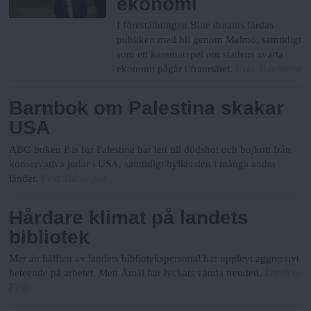
ekonomi
I föreställningen Blue dreams färdas
publiken med bil genom Malmö, samtidigt
som ett kammarspel om stadens svarta
Fria Tidningen
ekonomi pågår i framsätet.
Barnbok om Palestina skakar
USA
ABC-boken P is for Palestine har lett till dödshot och bojkott från
konservativa judar i USA, samtidigt hyllas den i många andra
Fria Tidningen
länder.
Hårdare klimat på landets
bibliotek
Mer än hälften av landets bibliotekspersonal har upplevt aggressivt
Landets
beteende på arbetet. Men Åmål har lyckats vända trenden.
Fria