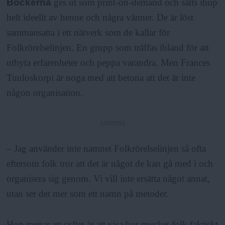
Böckerna
ges ut som print-on-demand och sätts ihop
helt ideellt av henne och några vänner. De är löst
sammansatta i ett nätverk som de kallar för
Folkrörelselinjen. En grupp som träffas ibland för att
utbyta erfarenheter och peppa varandra. Men Frances
Tuuloskorpi är noga med att betona att det är inte
någon organisation.
ANNONS
– Jag använder inte namnet Folkrörelselinjen så ofta
eftersom folk tror att det är något de kan gå med i och
organisera sig genom. Vi vill inte ersätta något annat,
utan ser det mer som ett namn på metoder.
Hon menar att syftet är att visa hur mycket folk faktiskt