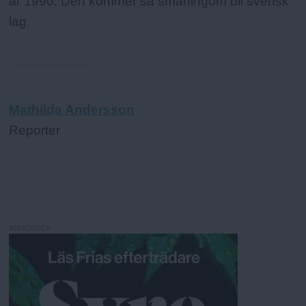
år 1990. Den kommer så småningom bli svensk
lag.
Mathilda Andersson
Reporter
ANNONSER