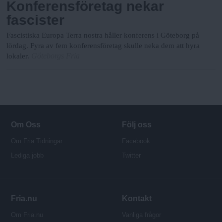
Konferensföretag nekar
fascister
Fascistiska Europa Terra nostra håller konferens i Göteborg på
lördag. Fyra av fem konferensföretag skulle neka dem att hyra
Göteborgs Fria
lokaler.
Om Oss
Följ oss
Om Fria Tidningar
Facebook
Lediga jobb
Twitter
Fria.nu
Kontakt
Om Fria.nu
Vanliga frågor