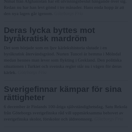
Nimat från Afghanistan har ett utvisningsbeslut hängande över sig.
Redan nu har han levt gömd i tre månader. Hans enda hopp är att
Göteborgs Fria
den nya lagen går igenom.
Deras lycka byttes mot
byråkratisk mardröm
Det som började som en ljuv kärlekshistoria slutade i en
byråkratisk återvändsgränd. Nurten Tuncel är hemma i Mölndal
medan hennes man lever som flykting i Grekland. Den politiska
situationen i Turkiet och svenska regler står nu i vägen för deras
Göteborgs Fria
kärlek.
Sverigefinnar kämpar för sina
rättigheter
6 december är Finlands 100-åriga självständighetsdag. Satu Rekola
från Göteborgs sverigefinska råd vill uppmärksamma behovet av
Göteborgs Fria
sverigefinska skolor, förskolor och äldreomsorg.