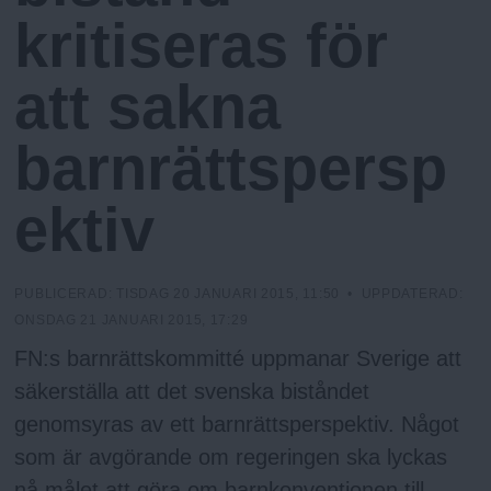
N
n
kritiseras för
y
u
att sakna
barnrättspersp
ektiv
PUBLICERAD:
TISDAG 20 JANUARI 2015, 11:50
• UPPDATERAD:
ONSDAG 21 JANUARI 2015, 17:29
FN:s barnrättskommitté uppmanar Sverige att
säkerställa att det svenska biståndet
genomsyras av ett barnrättsperspektiv. Något
som är avgörande om regeringen ska lyckas
nå målet att göra om barnkonventionen till