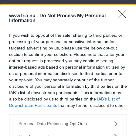
ANNONS
www.fria.nu -
Do Not Process My Personal
Information
– Utredningen med det ursprungliga direktivet skulle
If you wish to opt-out of the sale, sharing to third parties, or
presentera sina slutsatser i juni, nu blir tidsplanen lite
processing of your personal or sensitive information for
förskjuten, men det är ett arbete som pågår, och har
targeted advertising by us, please use the below opt-out
section to confirm your selection. Please note that after your
pågått sedan 1990, säger Charlotte Palmstjärna, som
opt-out request is processed you may continue seeing
ansvarar för frågan på socialdepartementet.
interest-based ads based on personal information utilized by
us or personal information disclosed to third parties prior to
your opt-out. You may separately opt-out of the further
Sedan konventionen
om barnens rättigheter
disclosure of your personal information by third parties on the
IAB’s list of downstream participants. This information may
ratificerades år 1990 har flera förändringar gjorts i den
also be disclosed by us to third parties on the
IAB’s List of
svenska lagstiftningen, bland annat i utlänningslagen
Downstream Participants
that may further disclose it to other
där skrivningar lagts till om att beakta barnets bästa.
third parties.
Läs Frias efterträdare!
Även i socialtjänstlagen har gjorts förändringar i
Please note that this website/app uses one or more Google
Personal Data Processing Opt Outs
Syre
är Sveriges enda gröna dagstidning som
services and may gather and store information including but
huvudparagrafen där man infört att åtgärder ska göras
finns både digitalt och i tryck.
not limited to your visit or usage behaviour. You may click to