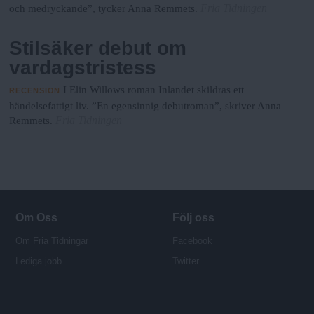
Fria Tidningen
och medryckande”, tycker Anna Remmets.
Stilsäker debut om
vardagstristess
I Elin Willows roman Inlandet skildras ett
RECENSION
händelsefattigt liv. ”En egensinnig debutroman”, skriver Anna
Fria Tidningen
Remmets.
Om Oss
Följ oss
Om Fria Tidningar
Facebook
Lediga jobb
Twitter