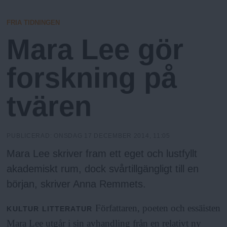
N
n
N
y
FRIA TIDNINGEN
u
Mara Lee gör
forskning på
tvären
PUBLICERAD:
ONSDAG 17 DECEMBER 2014, 11:05
Mara Lee skriver fram ett eget och lustfyllt
akademiskt rum, dock svårtillgängligt till en
början, skriver Anna Remmets.
Författaren, poeten och essäisten
KULTUR
LITTERATUR
Mara Lee utgår i sin avhandling från en relativt ny