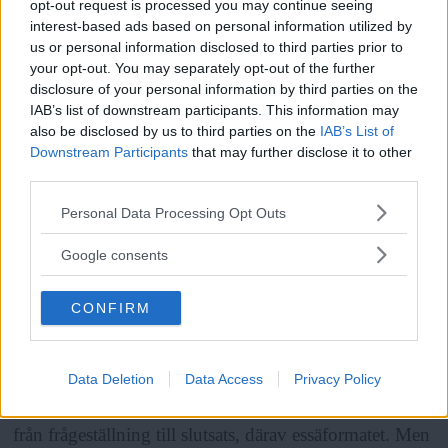
opt-out request is processed you may continue seeing
Hon studerar
också skrivandets praktik och villkor
interest-based ads based on personal information utilized by
us or personal information disclosed to third parties prior to
för dem som definieras som Andra. Hon konstaterar att
your opt-out. You may separately opt-out of the further
icke-män och rasifierade alltid har setts först och främst
disclosure of your personal information by third parties on the
IAB’s list of downstream participants. This information may
som kropp, i motsats till den vita mannen som ses först
also be disclosed by us to third parties on the
IAB’s List of
och främst som autonomt intellekt, och frågar sig hur
Downstream Participants
that may further disclose it to other
en utifrån denna position erövrar rollen som skrivande
third parties.
Läs Frias efterträdare!
subjekt.
Please note that this website/app uses one or more Google
Personal Data Processing Opt Outs
Syre
är Sveriges enda gröna dagstidning som
services and may gather and store information including but
finns både digitalt och i tryck.
not limited to your visit or usage behaviour. You may click to
Google consents
ANNONS
grant or deny consent to Google and its third-party tags to
use your data for below specified purposes in below Google
CONFIRM
Lees avhandling
är så prövande och undersökande
consent section.
att det ibland blir frustrerande. Förmodligen högst
medvetet: läsaren ska inte ledas av den där auktoritära
Data Deletion
Data Access
Privacy Policy
forskarrösten som tar en i hand och bestämt leder en
från frågeställning till slutsats, därav essäformatet. Men