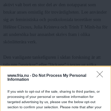
aktivt valt bort en stor del av den notapparat som
brukar anses omistlig för trovärdigheten. Lee använder
sig av feministiska och postkoloniala teoretiker som
Hélène Cixous, Julia Kristeva och Trinh T Minh-ha för
att undersöka hur annanhet skrivs fram i olika
skönlitterära verk.
Den vanligaste tankefiguren i sådan forskning är att
tala om ”sprickor” eller ”läckage” i texter ur vilka
Andras röster kan höras. Lee väljer istället att fokusera
www.fria.nu -
Do Not Process My Personal
på den temporala dimensionen. Hon menar att det är i
Information
de ställen i en text där den kronologiska, linjära tiden
If you wish to opt-out of the sale, sharing to third parties, or
(som hon associerar med makten) sätts ur spel, som
processing of your personal or sensitive information for
ögonblick uppstår där Andra kan tala.
targeted advertising by us, please use the below opt-out
section to confirm your selection. Please note that after your