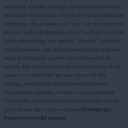
akademisk tradition sprungen ur en postkolonial och
feministisk medvetenhet. Genom att tvärtom bejaka det
subjektiva, ofta använda ordet ”jag” och skriva med ett
poetiskt språk vill akademiker som Lee dels visa på det
falska och omöjliga i att bedriva ”objektiv” forskning
inom humaniora, dels skriva fram egna rum som inte
redan är definierade av dem som traditionellt haft
makten. Det akademiska språket med dess anspråk på
distans och objektivitet ses som uttryck för den
manliga, västerländska kunskapsproduktionens
hegemoniska ställning. Docenten i genusvetenskap
Ulrika Dahl, som även varit Lees examinator, skriver
på ett likartat sätt i nyligen utgivna
Skamgrepp:
Femme-inistiska essäer
.