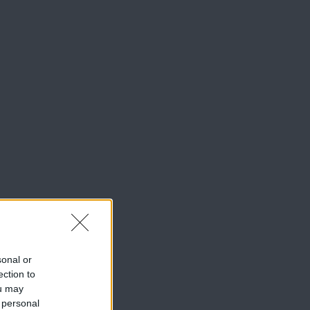
sonal or
ection to
ou may
 personal