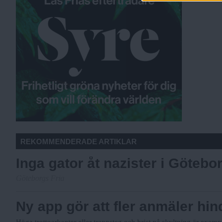
REKOMMENDERADE ARTIKLAR
Inga gator åt nazister i Götebo
Göteborgs Fria
Ny app gör att fler anmäler hin
Höga trottoarkanter eller trappsteg och brist på skyltning är exemp