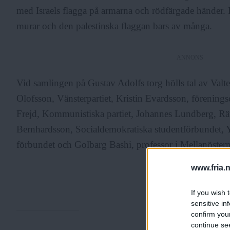
med Israels flagga på armarna och rödfärgade händer.
murar och den palestinska flaggan bars av många.
ANNONS
Vid samlingen på Gustav Adolfs torg hölls tal av Valte
Olofsson, Vänsterpartiet, Kristin Evardsson, förenin
Frejd, Kommunistiska partiet, Johannes Lundberg, Rätt
Bernhardsson, Socialdemokratiska studentförbundet,
förbundet och Golbarg Bashi, professor i Mellanöstern
www.fria.
If you wish 
sensitive in
confirm you
continue se