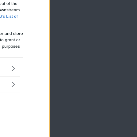
out of the
 downstream
B’s List of
er and store
to grant or
ed purposes