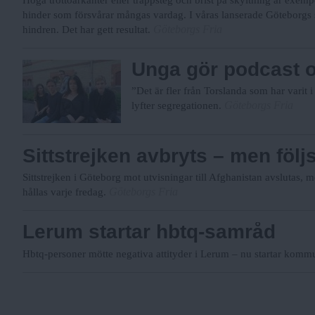
hinder som försvårar mångas vardag. I våras lanserade Göteborgs 
Göteborgs Fria
hindren. Det har gett resultat.
Unga gör podcast 
”Det är fler från Torslanda som har varit
Göteborgs Fria
lyfter segregationen.
Sittstrejken avbryts – men följ
Sittstrejken i Göteborg mot utvisningar till Afghanistan avslutas,
Göteborgs Fria
hållas varje fredag.
Lerum startar hbtq-samråd
Hbtq-personer mötte negativa attityder i Lerum – nu startar kom