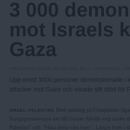
3 000 demon
a
mot Israels 
.
Gaza
N
u
PUBLICERAD:
SÖNDAG 20 JULI 2014, 18:14
• UPPDATERAD:
TOR
Upp emot 3000 personer demonstrerade i lö
attacker mot Gaza och visade sitt stöd för 
Med samling på Götaplatsen tåga
ISRAEL–PALESTINA
Kungsportsavenyn ner till Gustav Adolfs torg under sl
Palestina" och "Sluta döda våra barn". Längst fram i 