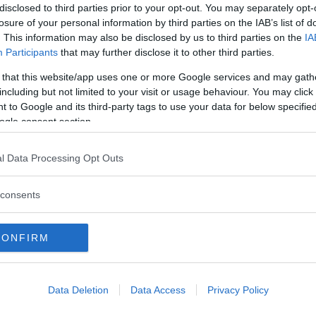
disclosed to third parties prior to your opt-out. You may separately opt-
estina här.
losure of your personal information by third parties on the IAB’s list of
. This information may also be disclosed by us to third parties on the
IA
Participants
that may further disclose it to other third parties.
 that this website/app uses one or more Google services and may gath
including but not limited to your visit or usage behaviour. You may click 
 to Google and its third-party tags to use your data for below specifi
ogle consent section.
Läs Frias efterträdare!
l Data Processing Opt Outs
Syre
är Sveriges enda gröna dagstidning som
finns både digitalt och i tryck.
consents
CONFIRM
Data Deletion
Data Access
Privacy Policy