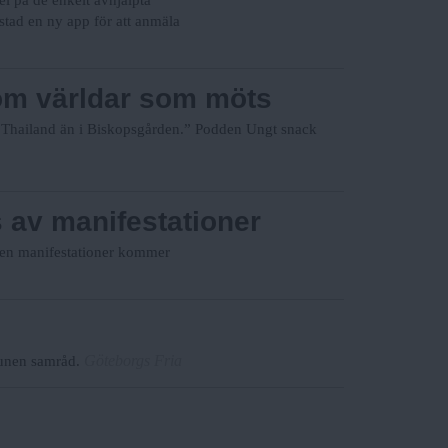
stad en ny app för att anmäla
om världar som möts
 i Thailand än i Biskopsgården.” Podden Ungt snack
s av manifestationer
 men manifestationer kommer
Göteborgs Fria
munen samråd.