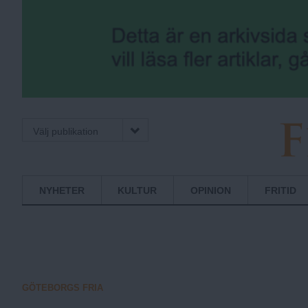
Välj publikation
F
Normbrytande
NYHETER
KULTUR
OPINION
FRITID
nyheter
r
i
GÖTEBORGS FRIA