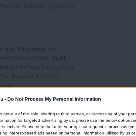
 Efter dem följde två uppbyggda
r Mutt, Miljöpartiet, Eva
gschef Emmaus Björkå, Ingrid
visepartiet Socialisterna, Håkan
 Yaser Hammod, Islamiska
studier.
nu -
Do Not Process My Personal Information
to opt-out of the sale, sharing to third parties, or processing of your per
formation for targeted advertising by us, please use the below opt-out s
r selection. Please note that after your opt-out request is processed y
eing interest-based ads based on personal information utilized by us or