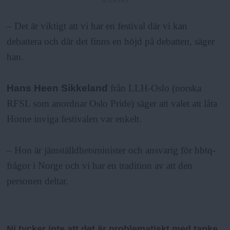
ANNONS
– Det är viktigt att vi har en festival där vi kan
debattera och där det finns en höjd på debatten, säger
han.
Hans Heen Sikkeland
från LLH-Oslo (norska
RFSL som anordnar Oslo Pride) säger att valet att låta
Horne inviga festivalen var enkelt.
– Hon är jämställdhetsminister och ansvarig för hbtq-
frågor i Norge och vi har en tradition av att den
personen deltar.
Ni tycker inte att det är problematiskt med tanke