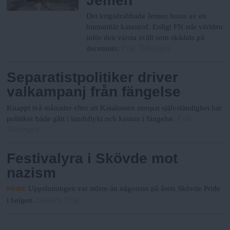
Jemen
Det krigsdrabbade Jemen hotas av en
humanitär katastrof. Enligt FN står världen
inför den värsta svält som skådats på
Fria Tidningen
decennier.
Separatistpolitiker driver
valkampanj från fängelse
Knappt två månader efter att Katalonien utropat självständighet har
Fria
politiker både gått i landsflykt och kastats i fängelse.
Tidningen
Festivalyra i Skövde mot
nazism
Uppslutningen var större än någonsin på årets Skövde Pride
PRIDE
Landets Fria
i helgen.