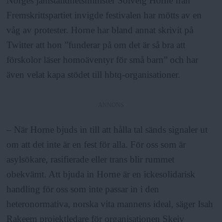
Norges jämställdhetsminister Solveig Horne från
Fremskrittspartiet invigde festivalen har mötts av en
våg av protester. Horne har bland annat skrivit på
Twitter att hon ”funderar på om det är så bra att
förskolor läser homoäventyr för små barn” och har
även velat kapa stödet till hbtq-organisationer.
ANNONS
– När Horne bjuds in till att hålla tal sänds signaler ut
om att det inte är en fest för alla. För oss som är
asylsökare, rasifierade eller trans blir rummet
obekvämt. Att bjuda in Horne är en ickesolidarisk
handling för oss som inte passar in i den
heteronormativa, norska vita mannens ideal, säger Isah
Rakeem projektledare för organisationen Skeiv