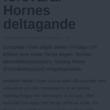
N
n
Hornes
y
u
deltagande
PUBLICERAD:
ONSDAG 25 JUNI 2014, 7:06
Europride i Oslo pågår sedan i fredags och
kritiken kom redan första dagen. Norska
jämställdhetsministern, Solveig Horne
(Fremskrittspartiet) invigningstalade.
Under veckan möts alla resenärer som
UTRIKES
PRIDE
ankommer på Oslo centralstation av en jättelik
regnbågsflagga och stämningen är på topp. Men
festivalen har redan från början mötts av kritik. Att