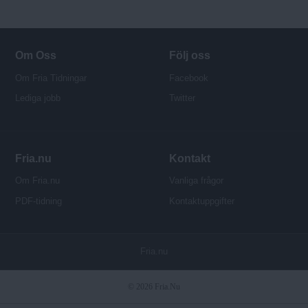
Om Oss
Följ oss
Om Fria Tidningar
Facebook
Lediga jobb
Twitter
Fria.nu
Kontakt
Om Fria.nu
Vanliga frågor
PDF-tidning
Kontaktuppgifter
P
Fria.nu
u
b
© 2026 Fria.Nu
l