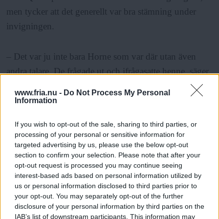
men tycker att det generellt var bra stämning under
invigningen.
– Det var ju inte bara Horne som var där utan även
andra talare. De frågade ut och ifrågasatte henne, säger
han.
www.fria.nu -
Do Not Process My Personal
Information
Isah Rakeem håller inte med.
If you wish to opt-out of the sale, sharing to third parties, or
processing of your personal or sensitive information for
targeted advertising by us, please use the below opt-out
ANNONS
section to confirm your selection. Please note that after your
opt-out request is processed you may continue seeing
– Det var en av talarna, Kathrina Roen, som tog ett
interest-based ads based on personal information utilized by
personligt initiativ till att framföra kritik mot Horne
us or personal information disclosed to third parties prior to
your opt-out. You may separately opt-out of the further
och arrangörerna. Det var inget som var planerat och
disclosure of your personal information by third parties on the
jag tycker inte att det är okej av arrangörerna att
IAB’s list of downstream participants. This information may