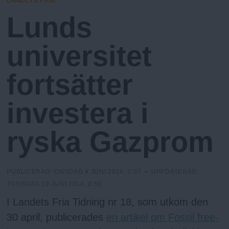
LANDETS FRIA
N
n
Lunds
y
u
universitet
fortsätter
investera i
ryska Gazprom
PUBLICERAD:
ONSDAG 4 JUNI 2014, 7:07
• UPPDATERAD:
TORSDAG 19 JUNI 2014, 8:58
I Landets Fria Tidning nr 18, som utkom den
30 april, publicerades
en artikel om Fossil free-