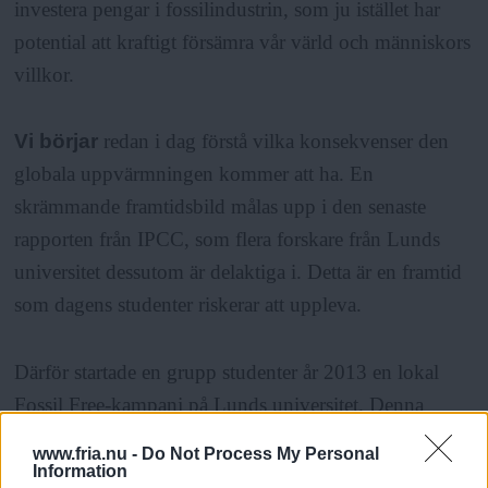
investera pengar i fossilindustrin, som ju istället har
potential att kraftigt försämra vår värld och människors
villkor.
Vi börjar
redan i dag förstå vilka konsekvenser den
globala uppvärmningen kommer att ha. En
skrämmande framtidsbild målas upp i den senaste
rapporten från IPCC, som flera forskare från Lunds
universitet dessutom är delaktiga i. Detta är en framtid
som dagens studenter riskerar att uppleva.
Därför startade en grupp studenter år 2013 en lokal
Fossil Free-kampanj på Lunds universitet. Denna
kampanj vill att universitetets donationsfonder inte ska
www.fria.nu -
Do Not Process My Personal
innehålla investeringar i kol-, olje-, och gasbolag.
Information