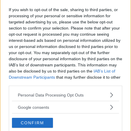
Kampanjen på Lunds universitet är en av hundratals
If you wish to opt-out of the sale, sharing to third parties, or
Fossil free-kampanjer runt om i världen.
processing of your personal or sensitive information for
targeted advertising by us, please use the below opt-out
section to confirm your selection. Please note that after your
ANNONS
opt-out request is processed you may continue seeing
interest-based ads based on personal information utilized by
Universitetet
strävar efter att förklara omvärlden för
us or personal information disclosed to third parties prior to
your opt-out. You may separately opt-out of the further
sina studenter och det omgivande samhället. Hur
disclosure of your personal information by third parties on the
förklarar man för sina studenter, framtidens
IAB’s list of downstream participants. This information may
medborgare och beslutsfattare, att man är beredd att för
also be disclosed by us to third parties on the
IAB’s List of
Downstream Participants
that may further disclose it to other
relativt kortsiktig vinst investera i och därmed direkt
third parties.
Läs Frias efterträdare!
bidra till det fortsatta utvinnandet av olja, kol och gas?
Please note that this website/app uses one or more Google
Personal Data Processing Opt Outs
Fossil free LU har försökt förklara för Lunds
Syre
är Sveriges enda gröna dagstidning som
services and may gather and store information including but
finns både digitalt och i tryck.
universitet att förutom att det är moraliskt förkastligt att
not limited to your visit or usage behaviour. You may click to
Google consents
grant or deny consent to Google and its third-party tags to
investera i bolag som förstör vår framtid är det även
use your data for below specified purposes in below Google
CONFIRM
väldigt riskabelt.
consent section.