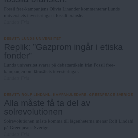
Fossil free-kampanjens Olivia Linander kommenterar Lunds
universitets investeringar i fossilt bränsle.
Landets Fria
DEBATT
:
LUNDS UNIVERSITET
Replik: ”Gazprom ingår i etiska
fonder”
Lunds universitet svarar på debattartikeln från Fossil free-
kampanjen om lärosätets investeringar.
Landets Fria
DEBATT
:
ROLF LINDAHL, KAMPANJLEDARE, GREENPEACE SVERIGE
Alla måste få ta del av
solrevolutionen
Solrevolutionen måste komma till lägenheterna menar Rolf Lindahl
på Greenpeace Sverige.
Landets Fria