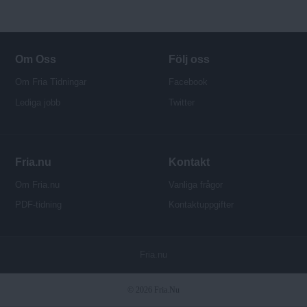
Om Oss
Följ oss
Om Fria Tidningar
Facebook
Lediga jobb
Twitter
Fria.nu
Kontakt
Om Fria.nu
Vanliga frågor
PDF-tidning
Kontaktuppgifter
P
Fria.nu
u
b
© 2026 Fria.Nu
l