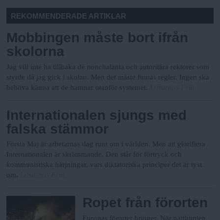
REKOMMENDERADE ARTIKLAR
Mobbingen måste bort ifrån
skolorna
Jag vill inte ha tillbaka de nonchalanta och autoritära rektorer som
styrde då jag gick i skolan.
Men det måste finnas regler. Ingen ska
Läsarnas Fria
behöva känna att de hamnar utanför systemet.
Internationalen sjungs med
falska stämmor
Första Maj är arbetarnas dag runt om i världen. Men att glorifiera
Internationalen är skrämmande. Den står för förtryck och
kommunistiska härjningar, vars diktatoriska principer det är tyst
Läsarnas Fria
om.
Ropet från förorten
Europas förorter brinner. När natthimlen