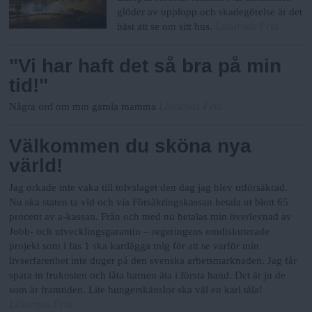
glöder av upplopp och skadegörelse är det
Läsarnas Fria
bäst att se om sitt hus.
"Vi har haft det så bra på min
tid!"
Läsarnas Fria
Några ord om min gamla mamma
Välkommen du sköna nya
värld!
Jag orkade inte vaka till tolvslaget den dag jag blev utförsäkrad.
Nu ska staten ta vid och via Försäkringskassan betala ut blott 65
procent av a-kassan. Från och med nu betalas min överlevnad av
Jobb- och utvecklingsgarantin – regeringens omdiskuterade
projekt som i fas 1 ska kartlägga mig för att se varför min
livserfarenhet inte duger på den svenska arbetsmarknaden. Jag får
spara in frukosten och låta barnen äta i första hand. Det är ju de
som är framtiden. Lite hungerskänslor ska väl en karl tåla!
Läsarnas Fria