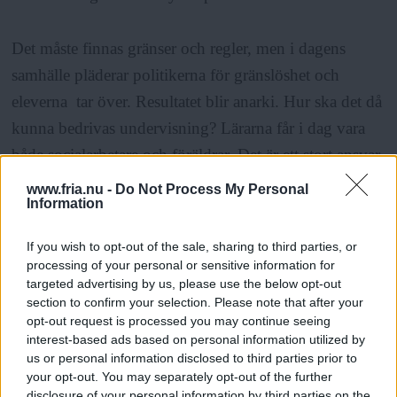
Det måste finnas gränser och regler, men i dagens
samhälle pläderar politikerna för gränslöshet och
eleverna tar över. Resultatet blir anarki. Hur ska det då
kunna bedrivas undervisning? Lärarna får i dag vara
både socialarbetare och föräldrar. Det är ett stort ansvar.
www.fria.nu -
Do Not Process My Personal
Information
Samhället måste ta sitt ansvar nu.
If you wish to opt-out of the sale, sharing to third parties, or
processing of your personal or sensitive information for
targeted advertising by us, please use the below opt-out
section to confirm your selection. Please note that after your
ANNONS
opt-out request is processed you may continue seeing
interest-based ads based on personal information utilized by
us or personal information disclosed to third parties prior to
your opt-out. You may separately opt-out of the further
disclosure of your personal information by third parties on the