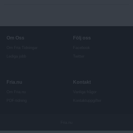
Om Oss
Följ oss
Om Fria Tidningar
Facebook
Lediga jobb
Twitter
Fria.nu
Kontakt
Om Fria.nu
Vanliga frågor
PDF-tidning
Kontaktuppgifter
P
Fria.nu
u