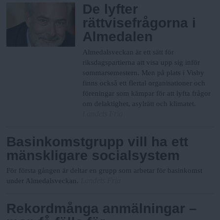
N
n
De lyfter
y
rättvisefrågorna i
u
Almedalen
Almedalsveckan är ett sätt för
riksdagspartierna att visa upp sig inför
sommarsemestern. Men på plats i Visby
finns också ett flertal organisationer och
föreningar som kämpar för att lyfta frågor
om delaktighet, asylrätt och klimatet.
Landets Fria
Basinkomstgrupp vill ha ett
mänskligare socialsystem
För första gången är deltar en grupp som arbetar för basinkomst
Landets Fria
under Almedalsveckan.
Rekordmånga anmälningar –