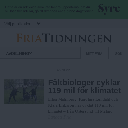
Hoppa till huvudinnehåll
Välj publikation
F
S
Normbrytande
AVDELNING
MITT FRIA
SÖK
nyheter
e
r
k
ANNONS
u
Fältbiologer cyklar
i
n
119 mil för klimatet
d
a
ä
Ellen Malmberg, Karolina Lundahl och
r
Klara Eriksson har cyklat 119 mil för
klimatet – från Östersund till Malmö.
.
m
Landets Fria
e