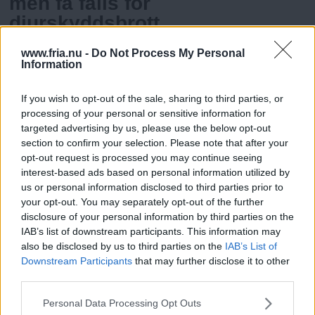
men få fälls för
djurskyddsbrott
Förra året gjordes rekordmånga åtalsanmälningar om
www.fria.nu -
Do Not Process My Personal
djurskyddsbrott runt om i landet. Samtidigt är det få anmälningar
Information
Landets Fria
som leder till fällande domar.
If you wish to opt-out of the sale, sharing to third parties, or
”Jag låter mig själv bli lite mer
processing of your personal or sensitive information for
targeted advertising by us, please use the below opt-out
emo”
section to confirm your selection. Please note that after your
För GFT berättar Sara Granér om att hon i nya albumet vill driva
opt-out request is processed you may continue seeing
med språket, utan att det blir för mycket dålig Göteborsvits av det.
interest-based ads based on personal information utilized by
Göteborgs Fria
us or personal information disclosed to third parties prior to
your opt-out. You may separately opt-out of the further
disclosure of your personal information by third parties on the
”Fristående kultur är en
IAB’s list of downstream participants. This information may
demokratifråga”
also be disclosed by us to third parties on the
IAB’s List of
Downstream Participants
that may further disclose it to other
Genom åren har vi följt det fria kulturlivet i Skåne. Här berättar
third parties.
Läs Frias efterträdare!
några av dem om fördelarna och utmaningarna med att stå på egna
Skånes Fria
ben.
Please note that this website/app uses one or more Google
Personal Data Processing Opt Outs
Syre
är Sveriges enda gröna dagstidning som
services and may gather and store information including but