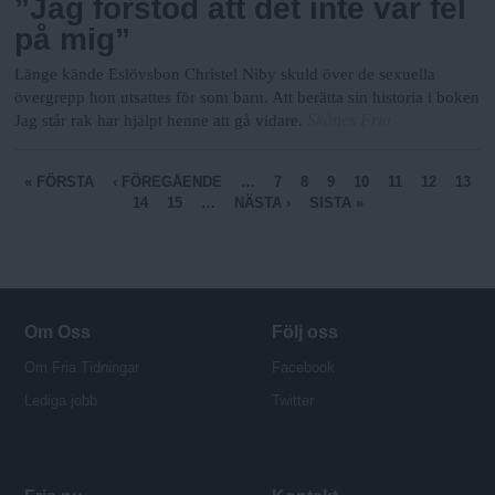
”Jag förstod att det inte var fel
på mig”
Länge kände Eslövsbon Christel Niby skuld över de sexuella
övergrepp hon utsattes för som barn. Att berätta sin historia i boken
Skånes Fria
Jag står rak har hjälpt henne att gå vidare.
S
« FÖRSTA
‹ FÖREGÅENDE
…
7
8
9
10
11
12
13
14
15
…
NÄSTA ›
SISTA »
i
d
o
r
Om Oss
Följ oss
Om Fria Tidningar
Facebook
Lediga jobb
Twitter