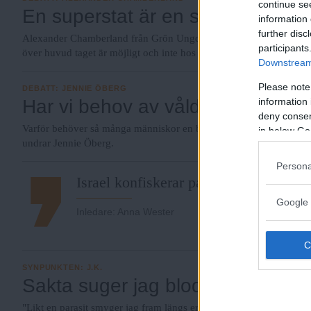
continue se
En superstat är en superstat för
information 
further disc
Alexander Chamberland från Grön Ungdom tycker att makten bör f
participants
över huvud taget är möjligt och inte hos EU-byråkrater i slutna rum
Downstream 
Please note
DEBATT
:
JENNIE ÖBERG
information 
Har vi behov av våld?
deny consent
Varför behöver så många människor en bild att titta på för att fant
in below Go
undrar Jennie Öberg.
Persona
Israel konfiskerar palestinsk egendom
Google 
Inledare
:
Anna Wester
SYNPUNKTEN
:
J.K.
Sakta suger jag blodet ur er barn
"Likt en parasit smyger jag fram längs era gator och suger näring