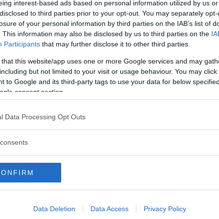
eing interest-based ads based on personal information utilized by us or
 mycket
disclosed to third parties prior to your opt-out. You may separately opt-
losure of your personal information by third parties on the IAB’s list of
innas så nära folket som det
. This information may also be disclosed by us to third parties on the
IA
 i Bryssel.
Participants
that may further disclose it to other third parties.
 that this website/app uses one or more Google services and may gath
including but not limited to your visit or usage behaviour. You may click 
 to Google and its third-party tags to use your data for below specifi
isera och bli upphetsade,
ogle consent section.
Läs Frias efterträdare!
l Data Processing Opt Outs
Syre
är Sveriges enda gröna dagstidning som
finns både digitalt och i tryck.
consents
CONFIRM
familjer
Data Deletion
Data Access
Privacy Policy
en ur omgivningen, till ingens nytta. Men med