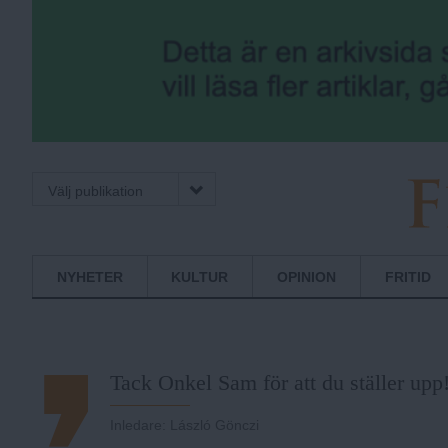
Välj publikation
F
Normbrytande
NYHETER
KULTUR
OPINION
FRITID
nyheter
r
Tack Onkel Sam för att du ställer upp
i
Inledare
:
László Gönczi