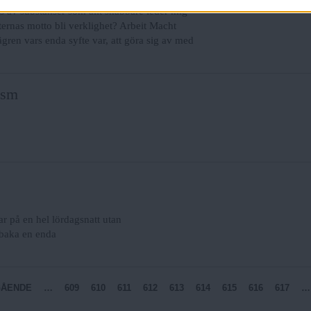
as av substanser som allt snabbare leder mig
isternas motto bli verklighet? Arbeit Macht
lägren vars enda syfte var, att göra sig av med
ism
ar på en hel lördagsnatt utan
llbaka en enda
GÅENDE
…
609
610
611
612
613
614
615
616
617
…