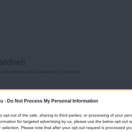
älldhet!
t. Om debatten drivs i allas namn - man som
rbete
nu -
Do Not Process My Personal Information
n i skogsbranschen. Men det händer att vi
to opt-out of the sale, sharing to third parties, or processing of your per
formation for targeted advertising by us, please use the below opt-out s
r selection. Please note that after your opt-out request is processed y