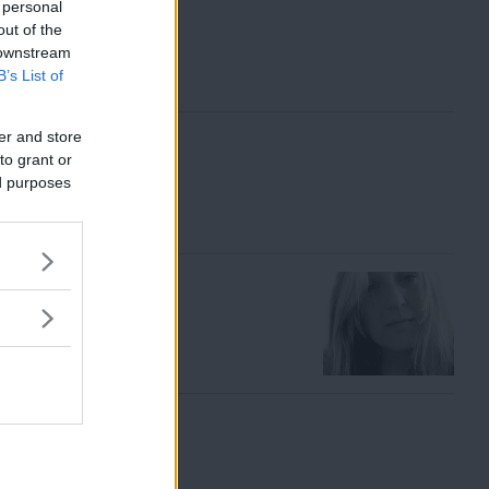
 personal
out of the
 downstream
B’s List of
er and store
to grant or
ed purposes