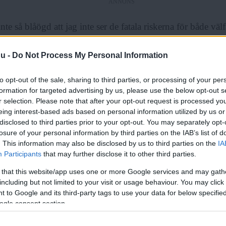
ANNONS
 inte så blåögd att jag inte ser de fatala riskerna för både vä
 i samhället om tillväxten uteblir. Men, med detta sagt, kan 
nu -
Do Not Process My Personal Information
 är så svårt att uppfatta mönstren. En ekonomi som växer i 
som ett status quo.
to opt-out of the sale, sharing to third parties, or processing of your per
formation for targeted advertising by us, please use the below opt-out s
r selection. Please note that after your opt-out request is processed y
r har vi funnits på planeten mer än en miljon år. Vi har 
eing interest-based ads based on personal information utilized by us or
 av att åka berg- och dalbanor, men väl av att vistas i natu
disclosed to third parties prior to your opt-out. You may separately opt-
nas regelbundna växlingar var viktiga att förstå. Och det va
losure of your personal information by third parties on the IAB’s list of
. This information may also be disclosed by us to third parties on the
IA
resse, utan som en förutsättning för att överleva. De som int
Participants
that may further disclose it to other third parties.
 för en kall vinter sorterades ut i det naturliga, men hänsyn
 that this website/app uses one or more Google services and may gath
including but not limited to your visit or usage behaviour. You may click 
 to Google and its third-party tags to use your data for below specifi
ste hundra åren har vi levt ett någorlunda modernt liv och 
ogle consent section.
tid som det har varit en viss fördel att också kunna något 
Läs Frias efterträdare!
nomi.