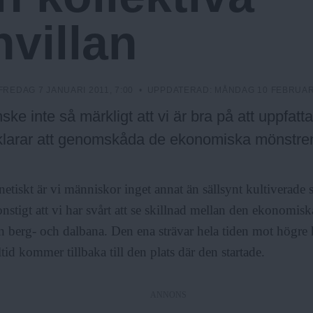
nvillan
FREDAG 7 JANUARI 2011, 7:00
• UPPDATERAD:
MÅNDAG 10 FEBRUARI
ske inte så märkligt att vi är bra på att uppfatt
klarar att genomskåda de ekonomiska mönstre
etiskt är vi människor inget annat än sällsynt kultiverade
onstigt att vi har svårt att se skillnad mellan den ekonomiska
en berg- och dalbana. Den ena strävar hela tiden mot högr
tid kommer tillbaka till den plats där den startade.
ANNONS