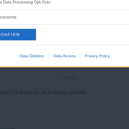
l Data Processing Opt Outs
Syre
är Sveriges enda gröna dagstidning som
vi alltså fortfarande grottmänniskor eller lite rått uttryckt –
finns både digitalt och i tryck.
consents
 I grunden väl anpassade för ett framgångsrikt liv som jäg
de det än kan låta reagerar vi både mentalt och fysiskt, på 
CONFIRM
 passar bättre på Afrikas savanner än på kontoret bakom d
å märkligt att vi är bra på att uppfatta årstidernas växlingar
Data Deletion
Data Access
Privacy Policy
åda de ekonomiska mönstren.
ANNONS
 som vi drabbats av en kollektiv synvilla.