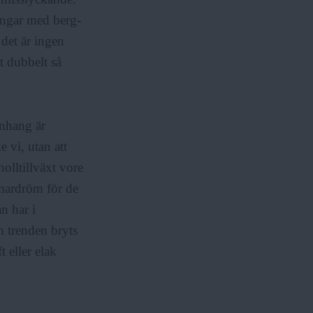
ngar med berg-
det är ingen
t dubbelt så
anhang är
 vi, utan att
olltillväxt vore
 mardröm för de
n har i
m trenden bryts
 eller elak