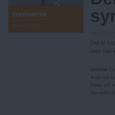
a
sy
S
Y
.
N
Stellan Tengroth
P
PUBLICERAD:
U
N
N
Det är kan
K
T
men inte 
E
u
N
Gen
OPINION
är det inte k
Italien och 
den andra all