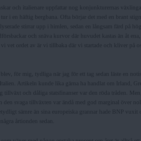
skar och italienare uppfattar nog konjunkturernas växlinga
 tur i en häftig bergbana. Ofta börjar det med en brant stig
lyserade stirrar upp i himlen, sedan en långsam färd på hög
försbackar och snäva kurvor där huvudet kastas än åt ena,
vi vet ordet av är vi tillbaka där vi startade och kliver på 
blev, för mig, tydliga när jag för ett tag sedan läste en noti
Italien. Artikeln kunde lika gärna ha handlat om Irland, Gr
 tillväxt och dåliga statsfinanser var den röda tråden. Men
 den svaga tillväxten var ändå med god marginal över noll
betydligt sämre än sina europeiska grannar hade BNP vuxit
r några årtionden sedan.
om växer med någon enstaka procent om året är alltså ett