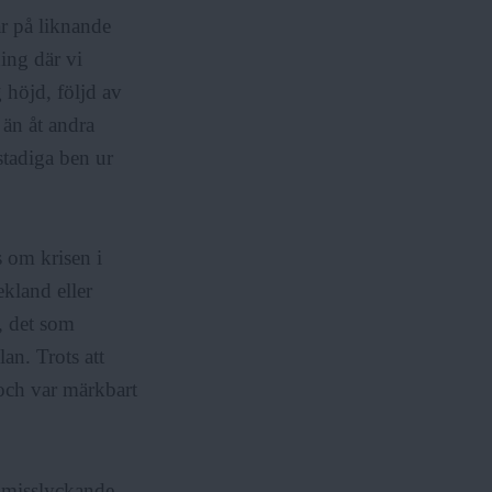
r på liknande
ning där vi
 höjd, följd av
 än åt andra
ostadiga ben ur
s om krisen i
ekland eller
, det som
an. Trots att
 och var märkbart
 misslyckande.