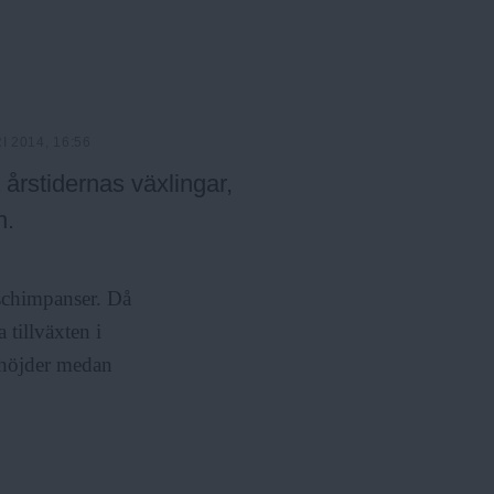
u
r
l
m
ä
e
r
n
y
 2014, 16:56
a årstidernas växlingar,
n.
 schimpanser. Då
 tillväxten i
e höjder medan