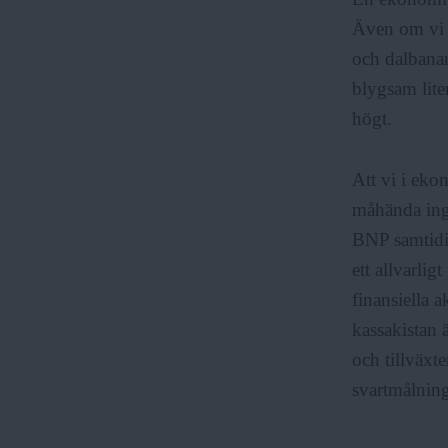
Även om vi 
och dalbanan
blygsam lite
högt.
Att vi i ek
måhända inge
BNP samtidig
ett allvarli
finansiella a
kassakistan 
och tillväxt
svartmålning 