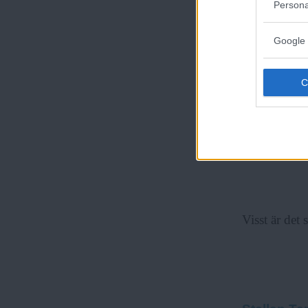
Persona
Genetiskt är 
Google 
schimpanser.
Hur nedslåen
många gånger
kanske inte s
att genomsk
Visst är det