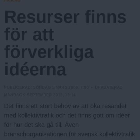
FRIA.NU
N
n
I
Resurser finns
N
y
G
u
för att
förverkliga
idéerna
PUBLICERAD:
SÖNDAG 1 MARS 2009, 7:00
• UPPDATERAD:
MÅNDAG 9 SEPTEMBER 2013, 13:14
Det finns ett stort behov av att öka resandet
med kollektivtrafik och det finns gott om idéer
för hur det ska gå till. Även
branschorganisationen för svensk kollektivtrafik