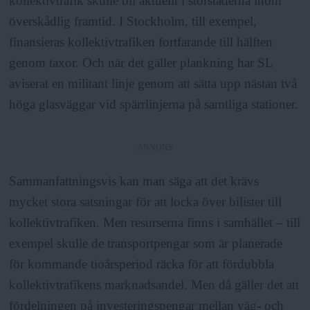
kollektivtrafik skulle bli aktuellt i storstäderna inom
överskådlig framtid. I Stockholm, till exempel,
finansieras kollektivtrafiken fortfarande till hälften
genom taxor. Och när det gäller plankning har SL
aviserat en militant linje genom att sätta upp nästan två
höga glasväggar vid spärrlinjerna på samtliga stationer.
ANNONS
Sammanfattningsvis kan man säga att det krävs
mycket stora satsningar för att locka över bilister till
kollektivtrafiken. Men resurserna finns i samhället – till
exempel skulle de transportpengar som är planerade
för kommande tioårsperiod räcka för att fördubbla
kollektivtrafikens marknadsandel. Men då gäller det att
fördelningen på investeringspengar mellan väg- och