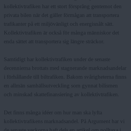
kollektivtrafiken har ett stort försprång gentemot den
privata bilen när det gäller förmågan att transportera
trafikanter på ett miljövänligt och energisnålt sätt.
Kollektivtrafiken är också för många människor det
enda sättet att transportera sig längre sträckor.
Samtidigt har kollektivtrafiken under de senaste
decennierna brottats med stagnerande marknadsandelar
i förhållande till biltrafiken. Bakom svårigheterna finns
en allmän samhällsutveckling som gynnat bilismen
och minskad skattefinansiering av kollektivtrafiken.
Det finns många idéer om hur man ska lyfta
kollektivtrafikens marknadsandel. På Argument har vi
de senaste veckorna haft dels en artikel om nolltaxa i