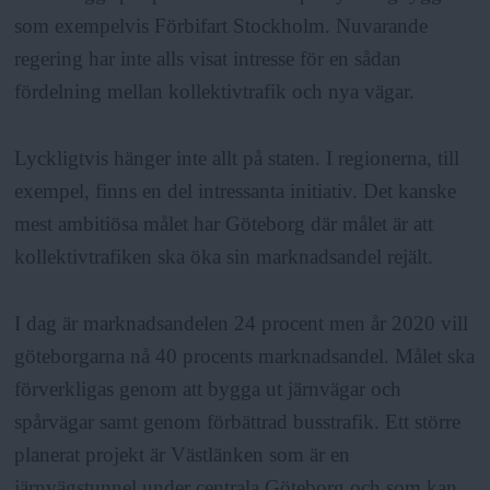
som exempelvis Förbifart Stockholm. Nuvarande
regering har inte alls visat intresse för en sådan
fördelning mellan kollektivtrafik och nya vägar.
Lyckligtvis hänger inte allt på staten. I regionerna, till
exempel, finns en del intressanta initiativ. Det kanske
mest ambitiösa målet har Göteborg där målet är att
kollektivtrafiken ska öka sin marknadsandel rejält.
I dag är marknadsandelen 24 procent men år 2020 vill
göteborgarna nå 40 procents marknadsandel. Målet ska
förverkligas genom att bygga ut järnvägar och
spårvägar samt genom förbättrad busstrafik. Ett större
planerat projekt är Västlänken som är en
järnvägstunnel under centrala Göteborg och som kan