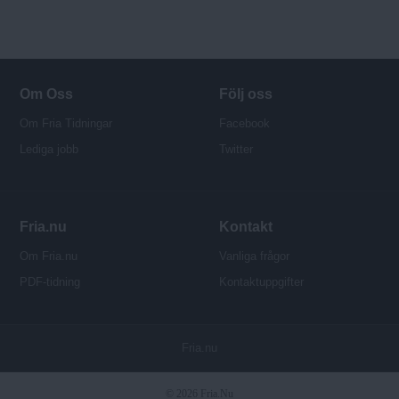
Om Oss
Följ oss
Om Fria Tidningar
Facebook
Lediga jobb
Twitter
Fria.nu
Kontakt
Om Fria.nu
Vanliga frågor
PDF-tidning
Kontaktuppgifter
P
Fria.nu
u
b
© 2026 Fria.Nu