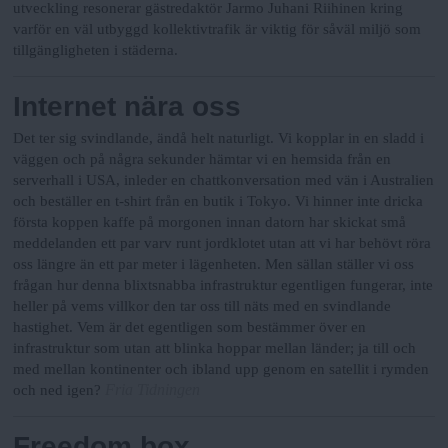
utveckling resonerar gästredaktör Jarmo Juhani Riihinen kring
varför en väl utbyggd kollektivtrafik är viktig för såväl miljö som
tillgängligheten i städerna.
Internet nära oss
Det ter sig svindlande, ändå helt naturligt. Vi kopplar in en sladd i
väggen och på några sekunder hämtar vi en hemsida från en
serverhall i USA, inleder en chattkonversation med vän i Australien
och beställer en t-shirt från en butik i Tokyo. Vi hinner inte dricka
första koppen kaffe på morgonen innan datorn har skickat små
meddelanden ett par varv runt jordklotet utan att vi har behövt röra
oss längre än ett par meter i lägenheten. Men sällan ställer vi oss
frågan hur denna blixtsnabba infrastruktur egentligen fungerar, inte
heller på vems villkor den tar oss till näts med en svindlande
hastighet. Vem är det egentligen som bestämmer över en
infrastruktur som utan att blinka hoppar mellan länder; ja till och
med mellan kontinenter och ibland upp genom en satellit i rymden
Fria Tidningen
och ned igen?
Freedom box