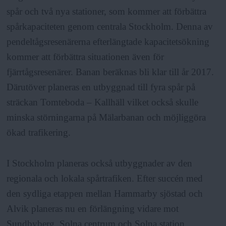
spår och två nya stationer, som kommer att förbättra
spårkapaciteten genom centrala Stockholm. Denna av
pendeltågsresenärerna efterlängtade kapacitetsökning
kommer att förbättra situationen även för
fjärrtågsresenärer. Banan beräknas bli klar till år 2017.
Därutöver planeras en utbyggnad till fyra spår på
sträckan Tomteboda – Kallhäll vilket också skulle
minska störningarna på Mälarbanan och möjliggöra
ökad trafikering.
I Stockholm planeras också utbyggnader av den
regionala och lokala spårtrafiken. Efter succén med
den sydliga etappen mellan Hammarby sjöstad och
Alvik planeras nu en förlängning vidare mot
Sundbyberg, Solna centrum och Solna station.