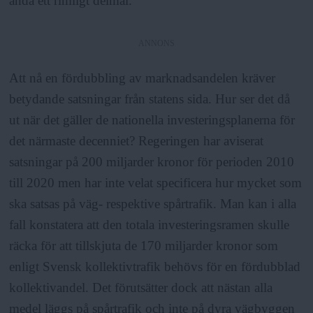
ändå ett rimligt delmål.
ANNONS
Att nå en fördubbling av marknadsandelen kräver
betydande satsningar från statens sida. Hur ser det då
ut när det gäller de nationella investeringsplanerna för
det närmaste decenniet? Regeringen har aviserat
satsningar på 200 miljarder kronor för perioden 2010
till 2020 men har inte velat specificera hur mycket som
ska satsas på väg- respektive spårtrafik. Man kan i alla
fall konstatera att den totala investeringsramen skulle
räcka för att tillskjuta de 170 miljarder kronor som
enligt Svensk kollektivtrafik behövs för en fördubblad
kollektivandel. Det förutsätter dock att nästan alla
medel läggs på spårtrafik och inte på dyra vägbyggen