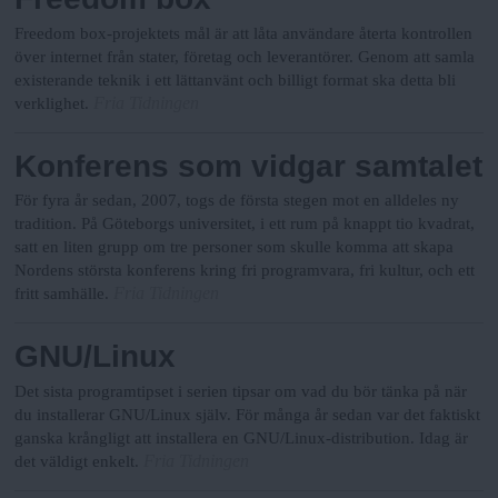
Freedom box-projektets mål är att låta användare återta kontrollen
över internet från stater, företag och leverantörer. Genom att samla
existerande teknik i ett lättanvänt och billigt format ska detta bli
Fria Tidningen
verklighet.
Konferens som vidgar samtalet
För fyra år sedan, 2007, togs de första stegen mot en alldeles ny
tradition. På Göteborgs universitet, i ett rum på knappt tio kvadrat,
satt en liten grupp om tre personer som skulle komma att skapa
Nordens största konferens kring fri programvara, fri kultur, och ett
Fria Tidningen
fritt samhälle.
GNU/Linux
Det sista programtipset i serien tipsar om vad du bör tänka på när
du installerar GNU/Linux själv. För många år sedan var det faktiskt
ganska krångligt att installera en GNU/Linux-distribution. Idag är
Fria Tidningen
det väldigt enkelt.