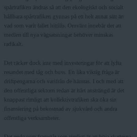
spårtrafiken ändras så att den ekologiskt och socialt
hållbara spårtrafiken gynnas på ett helt annat sätt än
vad som varit fallet hittills. Omvänt innebär det att
medlen till nya vägsatsningar behöver minskas
radikalt.
Det räcker dock inte med investeringar för att lyfta
resandet med tåg och buss. En lika viktig fråga är
driftpengarna och varifrån de hämtas. I och med att
den offentliga sektorn redan är hårt ansträngd är det
knappast rimligt att kollektivtrafiken ska öka sin
finansiering på bekostnad av sjukvård och andra
offentliga verksamheter.
Det enda som framstår som rimligt är att höja skatterna.