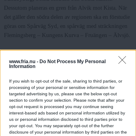
Dessutom planeras en gren från Alvik mot Kista. När
det gäller den södra delen av regionen ska en förstudie
göras om Spårväg Syd, en spårväg med sträckningen
Flemingsberg – Kungens Kurva – Fruängen – Älvsjö.
Ett annat större projekt är en planerad
www.fria.nu -
Do Not Process My Personal
tunnelbaneförlängning från Odenplan till Karolinska –
Information
som skulle bli den första tunnelbaneutbyggnaden i
Stockholm sedan mitten av 1990-talet. I centrala
If you wish to opt-out of the sale, sharing to third parties, or
processing of your personal or sensitive information for
Stockholm planeras även två spårvägsutbyggnader –
targeted advertising by us, please use the below opt-out
en linje från Norrmalmstorg till Hornsbergs strand och
section to confirm your selection. Please note that after your
opt-out request is processed you may continue seeing
en linje från Strandvägen till Värtan och Ropsten.
interest-based ads based on personal information utilized by
us or personal information disclosed to third parties prior to
your opt-out. You may separately opt-out of the further
Även i Malmö pågår utbyggnad av en järnvägstunnel
disclosure of your personal information by third parties on the