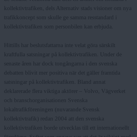
kollektivtrafiken, dels Alternativ stads visioner om nya
trafikkoncept som skulle ge samma resstandard i
kollektivtrafiken som personbilen kan erbjuda.
Hittills har beslutsfattarna inte velat göra särskilt
kraftfulla satsningar på kollektivtrafiken. Under de
senaste åren har dock tongångarna i den svenska
debatten blivit mer positiva när det gäller framtida
satsningar på kollektivtrafiken. Bland annat
deklarerade flera viktiga aktörer – Volvo, Vägverket
och branschorganisationen Svenska
lokaltrafikföreningen (nuvarande Svensk
kollektivtrafik) redan 2004 att den svenska
kollektivtrafiken borde utvecklas till ett internationellt
föredöme. Syftet som angavs var att det är viktigt med