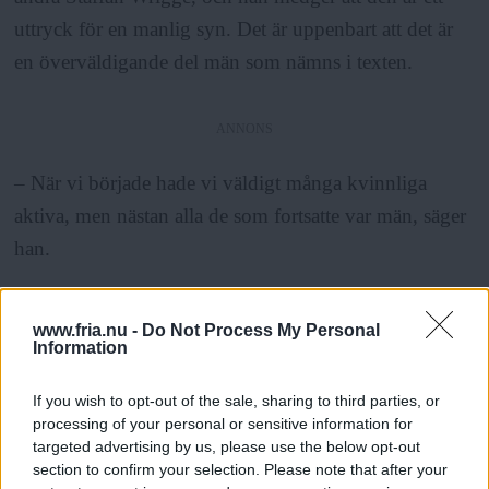
uttryck för en manlig syn. Det är uppenbart att det är
en överväldigande del män som nämns i texten.
ANNONS
– När vi började hade vi väldigt många kvinnliga
aktiva, men nästan alla de som fortsatte var män, säger
han.
I dag har organisationen kontakter med bland andra
www.fria.nu -
Do Not Process My Personal
Klimax, som anordnar direkta aktioner för att belysa
Information
klimatproblemen. Rådande finanskrisen kan skapa ett
If you wish to opt-out of the sale, sharing to third parties, or
uppsving för aktivitetsgrupper igen, och för det
processing of your personal or sensitive information for
samhälleliga engagemanget, efter en nedgång de
targeted advertising by us, please use the below opt-out
section to confirm your selection. Please note that after your
senaste två decennierna.