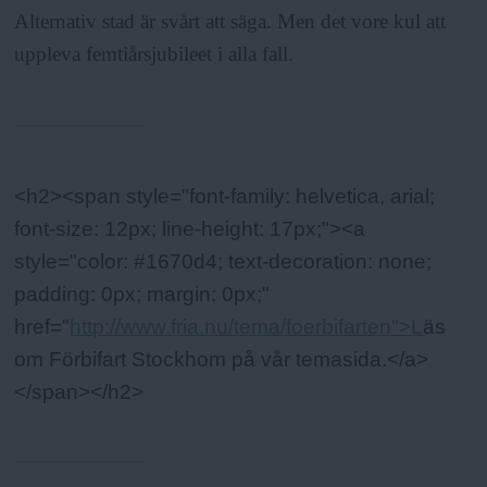
Alternativ stad är svårt att säga. Men det vore kul att
uppleva femtiårsjubileet i alla fall.
Fakta:
<h2><span style="font-family: helvetica, arial;
font-size: 12px; line-height: 17px;"><a
style="color: #1670d4; text-decoration: none;
padding: 0px; margin: 0px;"
href="
http://www.fria.nu/tema/foerbifarten">L
äs
om Förbifart Stockhom på vår temasida.</a>
</span></h2>