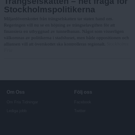
Trängselskatten – het fråga för
Stockholmspolitikerna
Miljardöverskottet från trängselskatten tar staten hand om.
Regeringen vill nu se en höjning av trängselavgiften för att
finansiera en utbyggnad av tunnelbanan. Något som visserligen
välkomnas av politikerna i stadshuset, men både oppositionen och
Stockholms
alliansen vill att överskottet ska kontrolleras regionalt.
Fria
Om Oss
Följ oss
Om Fria Tidningar
Facebook
Lediga jobb
Twitter