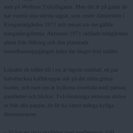
som på Wollmar Yxkullsgatan. Men det är på gatan de
har vunnit sina största segrar, som under Almstriden i
Kungsträdgården 1971 och senast när det gällde
trängselavgifterna. Aktionen 1971 räddade trädgårdens
almar från fällning och den planerade
tunnelbaneuppgången lades lite längre bort istället.
Lokalen de håller till i nu är lagom ostädad, ett par
halvdruckna kaffekoppar står på det nötta gröna
bordet, och runt om är hyllorna överfulla med pärmar,
pamfletter och böcker. Två blommiga termosar sticker
ut från alla papper, de lär ha värmt många kyliga
demonstranter.
– Vi har en jävla skrälldus med medlemmar, 430