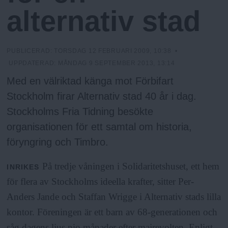
N
n
alternativ stad
y
u
PUBLICERAD:
TORSDAG 12 FEBRUARI 2009, 10:38
•
UPPDATERAD:
MÅNDAG 9 SEPTEMBER 2013, 13:14
Med en välriktad känga mot Förbifart
Stockholm firar Alternativ stad 40 år i dag.
Stockholms Fria Tidning besökte
organisationen för ett samtal om historia,
föryngring och Timbro.
På tredje våningen i Solidaritetshuset, ett hem
INRIKES
för flera av Stockholms ideella krafter, sitter Per-
Anders Jande och Staffan Wrigge i Alternativ stads lilla
kontor. Föreningen är ett barn av 68-generationen och
såg dagens ljus nio månader efter majrevolten. Enligt