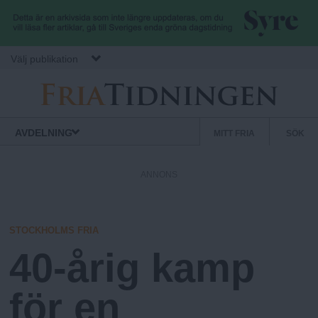
Hoppa till huvudinnehåll
Välj publikation
F
S
Normbrytande
AVDELNING
MITT FRIA
SÖK
nyheter
e
r
k
ANNONS
u
i
n
d
STOCKHOLMS FRIA
a
ä
40-årig kamp
r
.
m
för en
e