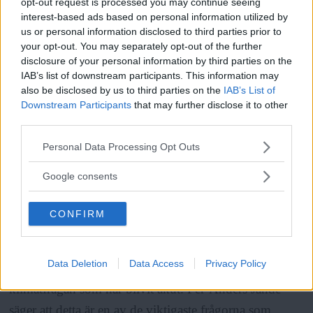
opt-out request is processed you may continue seeing
interest-based ads based on personal information utilized by
us or personal information disclosed to third parties prior to
– När den utomparlamentariska vänstern försvann och
your opt-out. You may separately opt-out of the further
gick och la sig att sova blev det ett maktvakuum där
disclosure of your personal information by third parties on the
IAB’s list of downstream participants. This information may
Timbrogänget kom in med sina privatiseringar.
also be disclosed by us to third parties on the
IAB’s List of
Timbrogänget är en förförare som förför ungdomar
Downstream Participants
that may further disclose it to other
som får de mest förfärliga liberala idéer. Det är en
third parties.
Läs Frias efterträdare!
formidabel motståndare, säger Staffan Wrigge.
Please note that this website/app uses one or more Google
Personal Data Processing Opt Outs
Syre
är Sveriges enda gröna dagstidning som
services and may gather and store information including but
finns både digitalt och i tryck.
not limited to your visit or usage behaviour. You may click to
Google consents
Både Per-Anders Jande och Staffan Wrigge är överens
grant or deny consent to Google and its third-party tags to
use your data for below specified purposes in below Google
om att gruppen behövs nu liksom för fyrtio år sedan.
CONFIRM
consent section.
Det som har förändrats är att miljöfrågan har blivit
större även inom den parlamentariska politiken, med
Data Deletion
Data Access
Privacy Policy
miljöpartiet som sitter stadigt i riksdagen och
klimatfrågan som har blivit akut. Per-Anders Jande
säger att detta är en av de viktigaste frågorna som