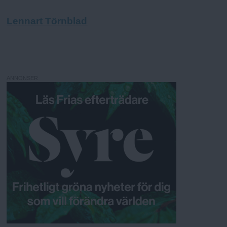
Lennart Törnblad
ANNONSER