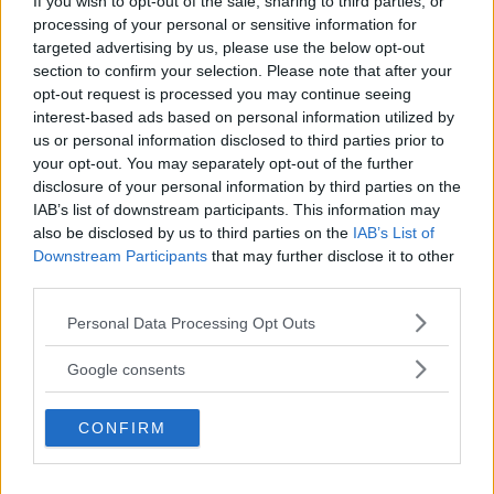
If you wish to opt-out of the sale, sharing to third parties, or
ANNONS
processing of your personal or sensitive information for
targeted advertising by us, please use the below opt-out
section to confirm your selection. Please note that after your
Bland damerna är Justine Henin-Hardenne tillbaka
opt-out request is processed you may continue seeing
efter ett långt skadeuppehåll. Belgiskan spelade ju
interest-based ads based on personal information utilized by
us or personal information disclosed to third parties prior to
nyligen hem guldet i OS och tycks redan hittat
your opt-out. You may separately opt-out of the further
formen. Men hon kan vänta sig tufft motstånd - inte
disclosure of your personal information by third parties on the
IAB’s list of downstream participants. This information may
bara av amerikanskorna Serena Williams och Lindsay
also be disclosed by us to third parties on the
IAB’s List of
Davenport utan också av ett koppel ryskor med
Downstream Participants
that may further disclose it to other
världstrean Anastasia Myskina i spetsen. Damernas
third parties.
Läs Frias efterträdare!
världstopp domineras just nu av Ryssland med inte
Please note that this website/app uses one or more Google
Personal Data Processing Opt Outs
Syre
är Sveriges enda gröna dagstidning som
services and may gather and store information including but
mindre än fem unga damer på 10-bästalistan.
finns både digitalt och i tryck.
not limited to your visit or usage behaviour. You may click to
Google consents
grant or deny consent to Google and its third-party tags to
use your data for below specified purposes in below Google
ANNONS
CONFIRM
consent section.