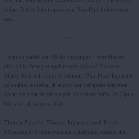
kan han utnyttja sina vapen bättre. Slå hårt kan han ju
redan. Det är flera tränare runt 'Pim-Pim' helt överens
om.
ANNONS
I somras nådde han fjärde omgången i Wimbledon
efter att ha besegrat spelare som Arnaud Clement,
Mardy Fish och Jonas Björkman. 'Pim-Pims' kapacitet
på snabba underlag är enorm när väl spelet stämmer.
Så att det vilar ett visst tryck på honom inför US Open
blir svårt att komma ifrån.
Thomas Enqvist, Thomas Johansson och Robin
Söderling är övriga svenskar i startfältet, medan den