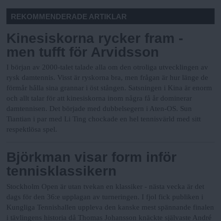
REKOMMENDERADE ARTIKLAR
Kinesiskorna rycker fram -
men tufft för Arvidsson
I början av 2000-talet talade alla om den otroliga utvecklingen av
rysk damtennis. Visst är ryskorna bra, men frågan är hur länge de
förmår hålla sina grannar i öst stången. Satsningen i Kina är enorm
och allt talar för att kinesiskorna inom några få år dominerar
damtennisen. Det började med dubbelsegern i Aten-OS. Sun
Tiantian i par med Li Ting chockade en hel tennisvärld med sitt
respektlösa spel.
Björkman visar form inför
tennisklassikern
Stockholm Open är utan tvekan en klassiker - nästa vecka är det
dags för den 36:e upplagan av turneringen. I fjol fick publiken i
Kungliga Tennishallen uppleva den kanske mest spännande finalen
i tävlingens historia då Thomas Johansson knäckte självaste André