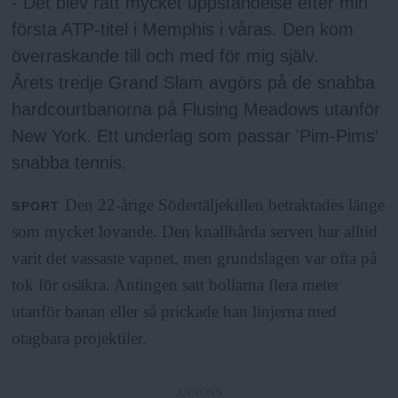
- Det blev rätt mycket uppståndelse efter min
första ATP-titel i Memphis i våras. Den kom
överraskande till och med för mig själv.
Årets tredje Grand Slam avgörs på de snabba
hardcourtbanorna på Flusing Meadows utanför
New York. Ett underlag som passar 'Pim-Pims'
snabba tennis.
Den 22-årige Södertäljekillen betraktades länge
SPORT
som mycket lovande. Den knallhårda serven har alltid
varit det vassaste vapnet, men grundslagen var ofta på
tok för osäkra. Antingen satt bollarna flera meter
utanför banan eller så prickade han linjerna med
otagbara projektiler.
ANNONS