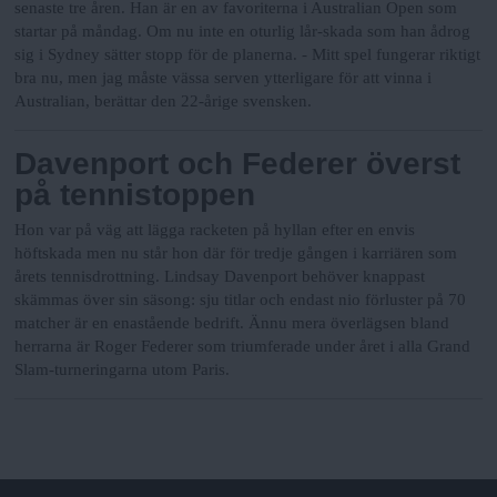
senaste tre åren.
Han är en av favoriterna i Australian Open som
startar på måndag. Om nu inte en oturlig lår-skada som han ådrog
sig i Sydney sätter stopp för de planerna.
- Mitt spel fungerar riktigt
bra nu, men jag måste vässa serven ytterligare för att vinna i
Australian, berättar den 22-årige svensken.
Davenport och Federer överst
på tennistoppen
Hon var på väg att lägga racketen på hyllan efter en envis
höftskada men nu står hon där för tredje gången i karriären som
årets tennisdrottning. Lindsay Davenport behöver knappast
skämmas över sin säsong: sju titlar och endast nio förluster på 70
matcher är en enastående bedrift. Ännu mera överlägsen bland
herrarna är Roger Federer som triumferade under året i alla Grand
Slam-turneringarna utom Paris.