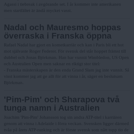
Agassi i tiebreak i avgörande set. I år kommer inte amerikanen
men startfältet är ändå mycket vasst.
Nadal och Mauresmo hoppas
överraska i Franska öppna
Rafael Nadal har gjort en kometkarriär och kan i Paris bli ett hot
mot självaste Roger Federer. För svensk del står hoppet främst till
dubbel och Jonas Björkman. Han har vunnit Wimbledon, US Open
och Australien Open men saknar en riktigt stor titel:
- Franska mästerskapen är den enda Grand Slam jag inte vunnit. Så
visst kommer jag att ge allt för att vinna i år, säger en beslutsam
Björkman.
'Pim-Pim' och Sharapova två
tunga namn i Australien
Joachim 'Pim-Pim' Johansson tog sin andra ATP-titel i karriären
genom att vinna i Adelaide i förra veckan. Svensken ligger därmed
tvåa på årets ATP-ranking och är förste svensk som nått topp tio de