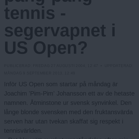
N
n
tennis -
y
u
segervapnet i
US Open?
PUBLICERAD:
FREDAG 27 AUGUSTI 2004, 12:47
• UPPDATERAD:
MÅNDAG 9 SEPTEMBER 2013, 12:49
Inför US Open som startar på måndag är
Joachim 'Pim-Pim' Johansson ett av de hetaste
namnen. Åtminstone ur svensk synvinkel. Den
långe blonde svensken med den fruktansvärda
serven har utan tvekan skaffat sig respekt i
tennisvärlden.