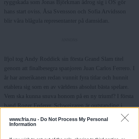
ryggskada som Jonas Björkman ådrog sig i OS gör
hans start oviss. Åsa Svensson och Sofia Arvidsson
blir våra blågula representanter på damsidan.
ANNONS
Ifjol tog Andy Roddick sin första Grand Slam titel
genom att finalbesegra spanjoren Juan Carlos Ferrero. I
år har amerikanen redan vunnit fyra titlar och hunnit
etablera sig som en av världens absolut bästa spelare.
Vem ska kunna snuva honom på en ny triumf? I första
hand Roger Federer. Schweizaren är outstanding i
tennisvärlden just nu. Åtta titlar hittills och 58-6 i
www.fria.nu -
Do Not Process My Personal
matcher bara i år talar sitt tydliga språk.
Information