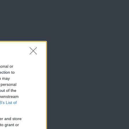
sonal or
ection to
ou may
 personal
out of the
 downstream
B’s List of
er and store
to grant or