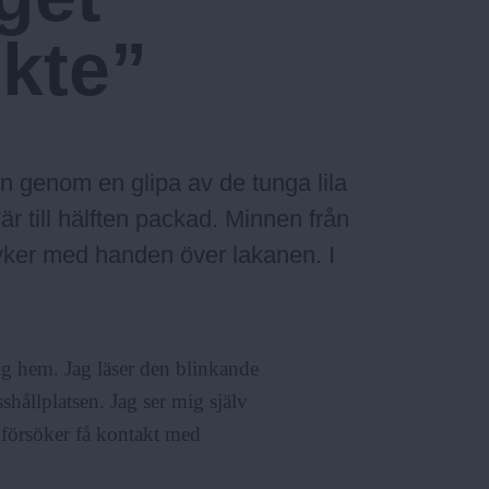
ikte”
in genom en glipa av de tunga lila
r till hälften packad. Minnen från
ryker med handen över lakanen. I
ig hem. Jag läser den blinkande
hållplatsen. Jag ser mig själv
 försöker få kontakt med