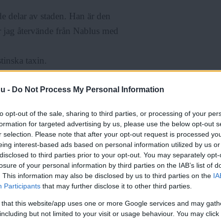
e delar av staden. Han är den
 jag återvände från Nablus med
tinska taxin.
nu -
Do Not Process My Personal Information
to opt-out of the sale, sharing to third parties, or processing of your per
formation for targeted advertising by us, please use the below opt-out s
diya går fort. Jag ser muren,
r selection. Please note that after your opt-out request is processed y
eing interest-based ads based on personal information utilized by us or
en svischa förbi.
disclosed to third parties prior to your opt-out. You may separately opt-
bilen. Jag rycker till. Jag ser nya
losure of your personal information by third parties on the IAB’s list of
. This information may also be disclosed by us to third parties on the
IA
vinkar åt taxichauffören att
Participants
that may further disclose it to other third parties.
örren smälls upp. En barsk röst
 that this website/app uses one or more Google services and may gath
including but not limited to your visit or usage behaviour. You may click 