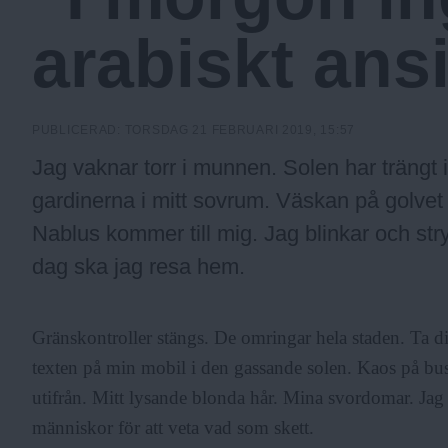
a
arabiskt ans
.
PUBLICERAD:
TORSDAG 21 FEBRUARI 2019, 15:57
N
Jag vaknar torr i munnen. Solen har trängt 
gardinerna i mitt sovrum. Väskan på golvet ä
u
Nablus kommer till mig. Jag blinkar och st
dag ska jag resa hem.
Gränskontroller stängs. De omringar hela staden. Ta d
texten på min mobil i den gassande solen. Kaos på buss
utifrån. Mitt lysande blonda hår. Mina svordomar. Jag
människor för att veta vad som skett.