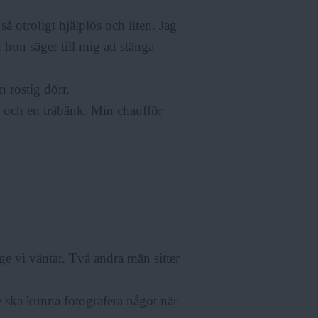
å otroligt hjälplös och liten. Jag
 hon säger till mig att stänga
 rostig dörr.
e och en träbänk. Min chaufför
ge vi väntar. Två andra män sitter
te ska kunna fotografera något när