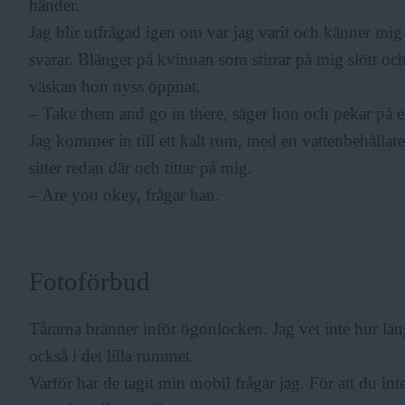
händer.
Jag blir utfrågad igen om var jag varit och känner mig s
svarar. Blänger på kvinnan som stirrar på mig slött och
väskan hon nyss öppnat.
– Take them and go in there, säger hon och pekar på en
Jag kommer in till ett kalt rum, med en vattenbehållar
sitter redan där och tittar på mig.
– Are you okey, frågar han.
Fotoförbud
Tårarna bränner inför ögonlocken. Jag vet inte hur län
också i det lilla rummet.
Varför har de tagit min mobil frågar jag. För att du in