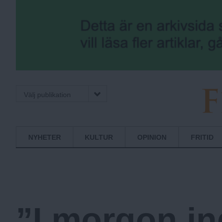
Välj publikation
F
Normbrytande
NYHETER
KULTUR
OPINION
FRITID
nyheter
r
i
”I morgon in