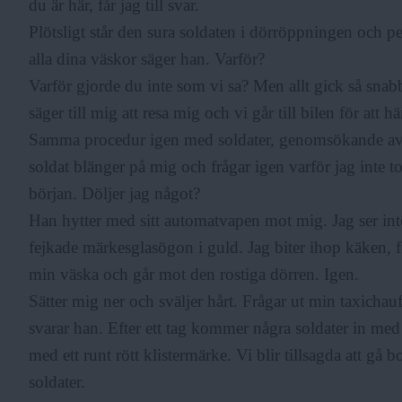
du är här, får jag till svar.
Plötsligt står den sura soldaten i dörröppningen och p
alla dina väskor säger han. Varför?
Varför gjorde du inte som vi sa? Men allt gick så snabb
säger till mig att resa mig och vi går till bilen för at
Samma procedur igen med soldater, genomsökande av
soldat blänger på mig och frågar igen varför jag inte 
början. Döljer jag något?
Han hytter med sitt automatvapen mot mig. Jag ser inte
fejkade märkesglasögon i guld. Jag biter ihop käken, f
min väska och går mot den rostiga dörren. Igen.
Sätter mig ner och sväljer hårt. Frågar ut min taxicha
svarar han. Efter ett tag kommer några soldater in med
med ett runt rött klistermärke. Vi blir tillsagda att gå bo
soldater.