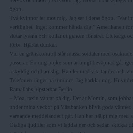
nervös och rädd precis som jag. Kollar i backspegeln
ögon.
Två kvinnor ler mot mig. Jag ser i deras ögon. ”Var int
verklighet. Inget kommer hända dig.” Amerikanen fortsä
slutar lyssna och kollar ut genom fönstret. Ett kargt 
förbi. Hjärtat dunkar.
Vid en gränskontroll står massa soldater med osäkrad
passerar. En ung pojke som är tungt beväpnad går igen
oskyldig och barnslig. Han ler med vita tänder och vink
Telefonen ringer på rummet. Jag harklar mig. Huvudet 
Ramallahs hipsterbar Berlin.
– Moa, taxin väntar på dig. Det är Momin, som jobbar n
under mina veckor på Västbanken blivit goda vänner. 
varnande meddelandet i går. Han har hjälpt mig med all
Otaliga ljudfiler som vi laddat ner och sedan skickat ti