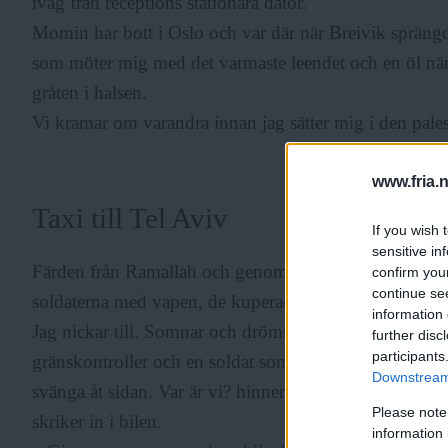
iväg från receptions stationära dator.
Momin har bott i Oslo och var där när Breivik sprängd
som möter mig med det varmaste leendet och en öl när
gråten i halsen.
Vi kramar om varandra innan jag sätter mig i den pales
www.fria.
Taxi till Tel Aviv
If you wish 
sensitive in
Färden från Ramallah och genom gränskontrollen Qalan
confirm you
continue se
soldaterna med vapen, de kuperade bergen och olivträd
information 
Jag nickar till. Somnar och drömmer. Plötsligt tvärnitar 
further disc
participants
gränskontroller och en soldat som stoppar vår bil. Han 
Downstream 
svänga åt sidan. Var är vi? hinner jag tänka innan bild
Please note
skriker in i bilen.
information 