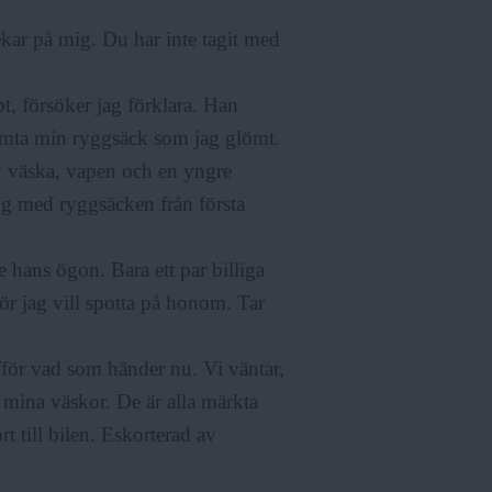
ekar på mig. Du har inte tagit med
t, försöker jag förklara. Han
t hämta min ryggsäck som jag glömt.
 väska, vapen och en yngre
tog med ryggsäcken från första
 hans ögon. Bara ett par billiga
ör jag vill spotta på honom. Tar
ufför vad som händer nu. Vi väntar,
 mina väskor. De är alla märkta
rt till bilen. Eskorterad av