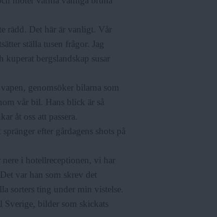
 och möter varma vänliga bruna
e rädd. Det här är vanligt. Vår
tter ställa tusen frågor. Jag
och kuperat bergslandskap susar
e vapen, genomsöker bilarna som
om vår bil. Hans blick är så
ar åt oss att passera.
spränger efter gårdagens shots på
ere i hotellreceptionen, vi har
Det var han som skrev det
a sorters ting under min vistelse.
ll Sverige, bilder som skickats