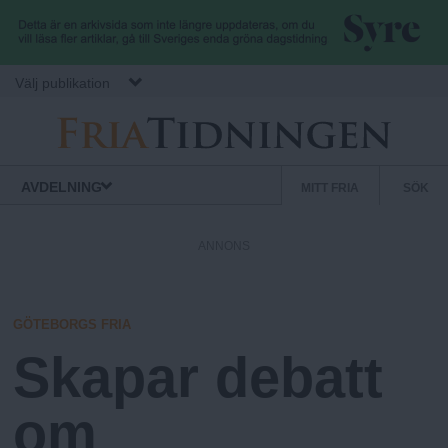
Hoppa till huvudinnehåll
Välj publikation
F
S
Normbrytande
AVDELNING
MITT FRIA
SÖK
nyheter
e
r
k
ANNONS
u
i
n
d
GÖTEBORGS FRIA
a
ä
Skapar debatt
r
.
m
om
e