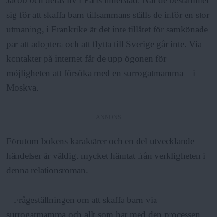
Jacob och deras liv i Paris innerstad. När de bestämmer
sig för att skaffa barn tillsammans ställs de inför en stor
utmaning, i Frankrike är det inte tillåtet för samkönade
par att adoptera och att flytta till Sverige går inte. Via
kontakter på internet får de upp ögonen för
möjligheten att försöka med en surrogatmamma – i
Moskva.
ANNONS
Förutom bokens karaktärer och en del utvecklande
händelser är väldigt mycket hämtat från verkligheten i
denna relationsroman.
– Frågeställningen om att skaffa barn via
surrogatmamma och allt som har med den processen