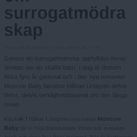
N
n
surrogatmödra
y
u
skap
PUBLICERAD:
SÖNDAG 10 DECEMBER 2017, 9:00
Genom en surrogatmamma uppfylldes deras
önskan om att skaffa barn. I dag är dottern
Maïa fyra år gammal och i den nya romanen
Moscow Baby berättar Håkan Lindgren delvis
fiktivt, delvis verklighetsbaserat om den långa
resan.
I Håkan Lindgrens nya roman
Moscow
KULTUR
Baby
får vi följa fransmannen Victor och svensken