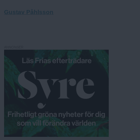
Gustav Påhlsson
ANNONSER