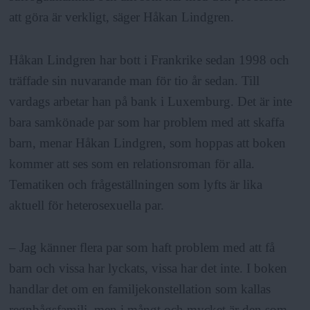
att göra är verkligt, säger Håkan Lindgren.
Håkan Lindgren har bott i Frankrike sedan 1998 och
träffade sin nuvarande man för tio år sedan. Till
vardags arbetar han på bank i Luxemburg. Det är inte
bara samkönade par som har problem med att skaffa
barn, menar Håkan Lindgren, som hoppas att boken
kommer att ses som en relationsroman för alla.
Tematiken och frågeställningen som lyfts är lika
aktuell för heterosexuella par.
– Jag känner flera par som haft problem med att få
barn och vissa har lyckats, vissa har det inte. I boken
handlar det om en familjekonstellation som kallas
regnbågsfamilj, men i mångt och mycket är den som