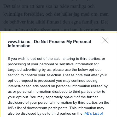
Det talas om att barn ska ha både manliga och
kvinnliga förebilder, och det håller jag med om, men
de behöver inte alltid finnas i den egna familjen. Det
finns många skilsmässobarn som bara lever med en
förälder, säger han.
www.fria.nu -
Do Not Process My Personal
Information
Frågan om vad som är rätt respektive fel när det gäller
If you wish to opt-out of the sale, sharing to third parties, or
surrogatmödraskap är svår att besvara och Håkan
processing of your personal or sensitive information for
påstår inte att han sitter på hela sanningen. Men boken
targeted advertising by us, please use the below opt-out
section to confirm your selection. Please note that after your
är ett exempel på hur det kan gå till.
opt-out request is processed you may continue seeing
interest-based ads based on personal information utilized by
us or personal information disclosed to third parties prior to
– Jag tror nog ändå att boken kan ses som ett inlägg i
your opt-out. You may separately opt-out of the further
debatten. Kan jag göra någonting för att underlätta för
disclosure of your personal information by third parties on the
IAB’s list of downstream participants. This information may
andra så gör jag gärna det, säger han.
also be disclosed by us to third parties on the
IAB’s List of