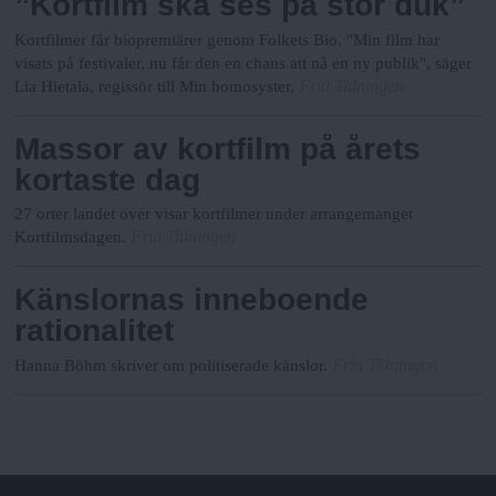
”Kortfilm ska ses på stor duk”
Kortfilmer får biopremiärer genom Folkets Bio. "Min film har
visats på festivaler, nu får den en chans att nå en ny publik", säger
Fria Tidningen
Lia Hietala, regissör till Min homosyster.
Massor av kortfilm på årets
kortaste dag
27 orter landet över visar kortfilmer under arrangemanget
Fria Tidningen
Kortfilmsdagen.
Känslornas inneboende
rationalitet
Fria Tidningen
Hanna Böhm skriver om politiserade känslor.