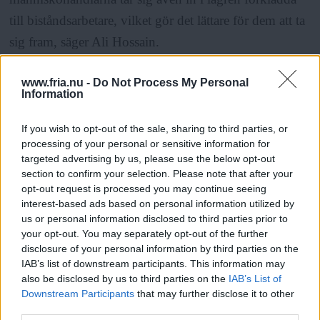
till biståndsarbetare, vilket gör det lättare för dem att ta
sig fram, säger Ali Hossain.
www.fria.nu -
Do Not Process My Personal
För att förhindra att falska hjälparbetare lyckas ta sig in
Information
i flyktinglägren har man nyligen infört en särskild
registrering för alla humanitära organisationer.
If you wish to opt-out of the sale, sharing to third parties, or
processing of your personal or sensitive information for
targeted advertising by us, please use the below opt-out
section to confirm your selection. Please note that after your
ANNONS
opt-out request is processed you may continue seeing
interest-based ads based on personal information utilized by
Fortfarande är dock många ensamkommande
us or personal information disclosed to third parties prior to
flyktingbarn i behov av ett organiserat skydd, och
your opt-out. You may separately opt-out of the further
disclosure of your personal information by third parties on the
många av dem är lätta offer för kidnappare eftersom de
IAB’s list of downstream participants. This information may
saknar sina vårdnadshavare.
also be disclosed by us to third parties on the
IAB’s List of
Downstream Participants
that may further disclose it to other
third parties.
Läs Frias efterträdare!
Endast en bråkdel av alla barn som anlänt har fått