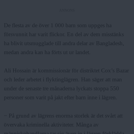
ANNONS
De flesta av de över 1 000 barn som uppges ha
försvunnit har varit flickor. En del av dem misstänks
ha blivit utsmugglade till andra delar av Bangladesh,
medan andra kan ha förts ut ur landet.
Ali Hossain är kommissionär för distriktet Cox’s Bazar
och leder arbetet i flyktinglägren. Han säger att man
under de senaste tre månaderna lyckats stoppa 550
personer som varit på jakt efter barn inne i lägren.
− På grund av lägrens enorma storlek är det svårt att
övervaka kriminella aktiviteter. Många av
människohandlarna tar sig även in i lägren förklädda