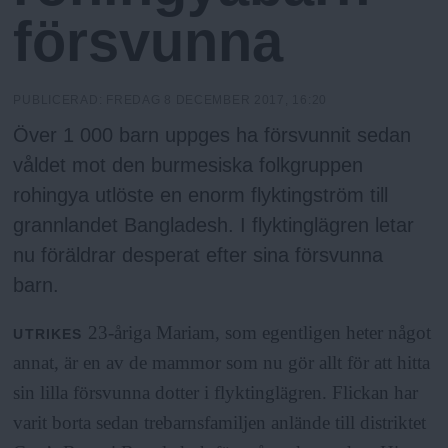
N
n
försvunna
y
u
PUBLICERAD:
FREDAG 8 DECEMBER 2017, 16:20
Över 1 000 barn uppges ha försvunnit sedan
våldet mot den burmesiska folkgruppen
rohingya utlöste en enorm flyktingström till
grannlandet Bangladesh. I flyktinglägren letar
nu föräldrar desperat efter sina försvunna
barn.
23-åriga Mariam, som egentligen heter något
UTRIKES
annat, är en av de mammor som nu gör allt för att hitta
sin lilla försvunna dotter i flyktinglägren. Flickan har
varit borta sedan trebarnsfamiljen anlände till distriktet