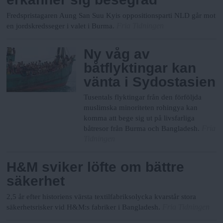
Fredspristagaren Aung San Suu Kyis oppositionsparti NLD går mot
Fria Tidningen
en jordskredsseger i valet i Burma.
Ny våg av
båtflyktingar kan
vänta i Sydostasien
Tusentals flyktingar från den förföljda
muslimska minoriteten rohingya kan
komma att bege sig ut på livsfarliga
Fria
båtresor från Burma och Bangladesh.
Tidningen
H&M sviker löfte om bättre
säkerhet
2,5 år efter historiens värsta textilfabriksolycka kvarstår stora
Fria Tidningen
säkerhetsrisker vid H&M:s fabriker i Bangladesh.