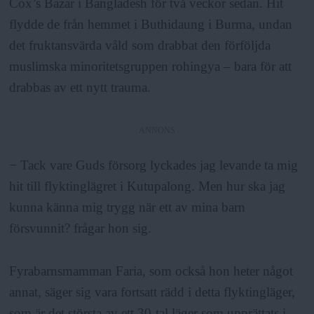
Cox’s Bazar i Bangladesh för två veckor sedan. Hit
flydde de från hemmet i Buthidaung i Burma, undan
det fruktansvärda våld som drabbat den förföljda
muslimska minoritetsgruppen rohingya – bara för att
drabbas av ett nytt trauma.
ANNONS
− Tack vare Guds försorg lyckades jag levande ta mig
hit till flyktinglägret i Kutupalong. Men hur ska jag
kunna känna mig trygg när ett av mina barn
försvunnit? frågar hon sig.
Fyrabarnsmamman Faria, som också hon heter något
annat, säger sig vara fortsatt rädd i detta flyktingläger,
som är det största av ett 30-tal läger som upprättats i