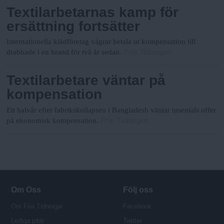
Textilarbetarnas kamp för
ersättning fortsätter
Internationella klädföretag vägrar betala ut kompensation till
Fria Tidningen
drabbade i en brand för två år sedan.
Textilarbetare väntar på
kompensation
Ett halvår efter fabrikskollapsen i Bangladesh väntar tusentals offer
Fria Tidningen
på ekonomisk kompensation.
Om Oss
Följ oss
Om Fria Tidningar
Facebook
Lediga jobb
Twitter