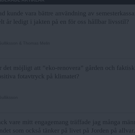
ad kunde vara bättre användning av semesterkassan 
lt år ledigt i jakten på en för oss hållbar livsstil?
Gulliksson & Thomas Melin
 det möjligt att ”eko-renovera” gården och faktis
sitiva fotavtryck på klimatet?
ulliksson
ack vare mitt engagemang träffade jag många männ
ndet som också tänker på livet på Jorden på allvar