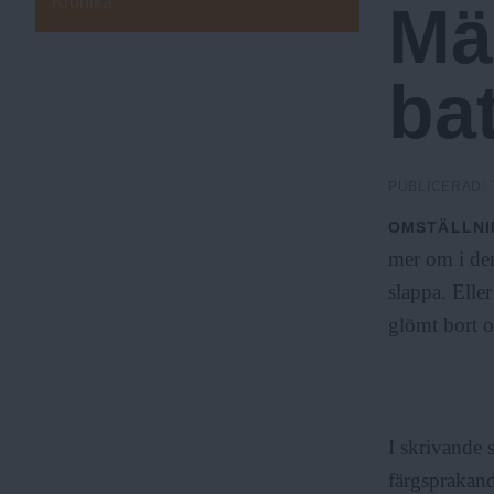
Krönika
Mä
a
N
I
K
bat
A
.
N
PUBLICERAD:
OMSTÄLLNI
u
mer om i den
slappa. Elle
glömt bort oc
I skrivande 
färgsprakand