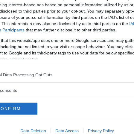
eing interest-based ads based on personal information utilized by us or
disclosed to third parties prior to your opt-out. You may separately opt-
bevilja
oss själva och planeten lite vila, ta det lugnt en 
losure of your personal information by third parties on the IAB’s list of
vårt alldeles eget tempo. Kanske passa på att njuta lite av h
. This information may also be disclosed by us to third parties on the
IA
Participants
that may further disclose it to other third parties.
ia icke-aktiviteter i någon obebodd stuga till fjälls eller v
 that this website/app uses one or more Google services and may gath
soffan. Det är helt enkelt tillåtet att bara vara och må got
including but not limited to your visit or usage behaviour. You may click 
inte ett batteri.
 to Google and its third-party tags to use your data for below specifi
ogle consent section.
Läs Frias efterträdare!
l Data Processing Opt Outs
Syre
är Sveriges enda gröna dagstidning som
ksson har tillsammans med sin sambo Thomas Melin h
finns både digitalt och i tryck.
consents
riment i jakten på en hållbar livsstil.
CONFIRM
Data Deletion
Data Access
Privacy Policy