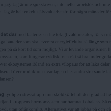
 jag. Jag är inte sjukskriven, inte heller arbetslös och inte 
. Jag är helt enkelt självvalt arbetsfri för några månader fö
 det där
med batterier en lite tokigt vald metafor, för vi m
nga batterier som ska leverera energieffektivt så länge som 
gen på så kort tid som möjligt. Vi är levande organismer, h
osystem, som fungerar cykliskt och rätt så bra under goda 
er ekosystemet ibland en extra vilopaus för att läka delar
iserad överproduktion i vardagen eller andra stressande f
lansen?
ag
tydligen stressat upp min sköldkörtel till den grad att he
djan i kroppens hormonsystem har hamnat i obalans. Så en
övd, utan ofrånkomlig. Alternativet var att jobba på och gå