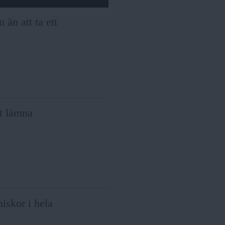
än att ta ett
kt lämna
iskor i hela
.