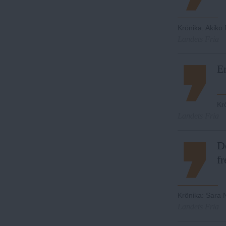
Krönika
:
Akiko 
Landets Fria
En
Kr
Landets Fria
D
fr
Krönika
:
Sara 
Landets Fria