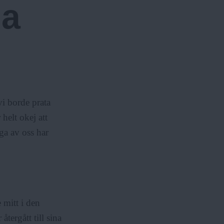
ga
u
r
l
m
ä
e
r
n
y
vi borde prata
helt okej att
ga av oss har
 mitt i den
tergått till sina