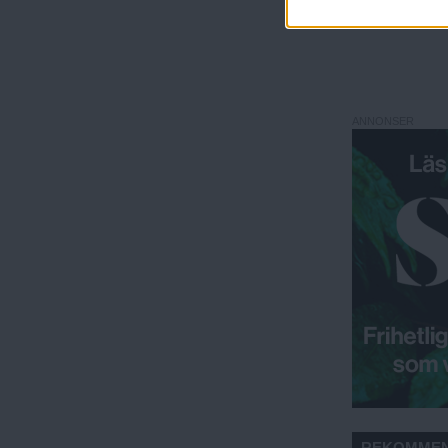
Tove Gull
ANNONSER
REKOMMEN