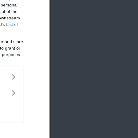
 personal
out of the
period och komma
 downstream
östens alla
B’s List of
id havet. Eller
er and store
t när man är en
to grant or
ed purposes
aft ett årslångt