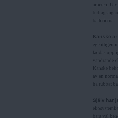
arbeten. Utom
bidragstagare
batterierna.
Kanske är
egentligen i
laddas upp i
vandrande ek
Kanske behöv
av en normal
ha rubbat ba
Själv har j
ekosystemke
bara väl beh