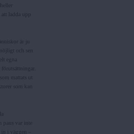
heller
r att ladda upp
änniskor är ju
möjligt och sen
elt egna
förutsättningar.
 som mattats ut
aktorer som kan
la
 paus var inte
 in i väggen –