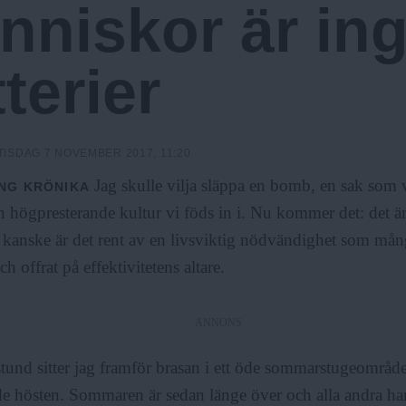
nniskor är in
terier
TISDAG 7 NOVEMBER 2017, 11:20
Jag skulle vilja släppa en bomb, en sak som 
NG
KRÖNIKA
 högpresterande kultur vi föds in i. Nu kommer det: det är 
r kanske är det rent av en livsviktig nödvändighet som mån
h offrat på effektivitetens altare.
ANNONS
stund sitter jag framför brasan i ett öde sommarstugeområde
e hösten. Sommaren är sedan länge över och alla andra har å