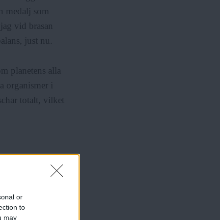
 en medalj som
 jag vid brasan
alans, just nu.
m planetens alla
la organismer i
har totalt, vilket
 tycker jag. Det
de ekosystem vi
sonal or
par. Varför inte
ection to
ou may