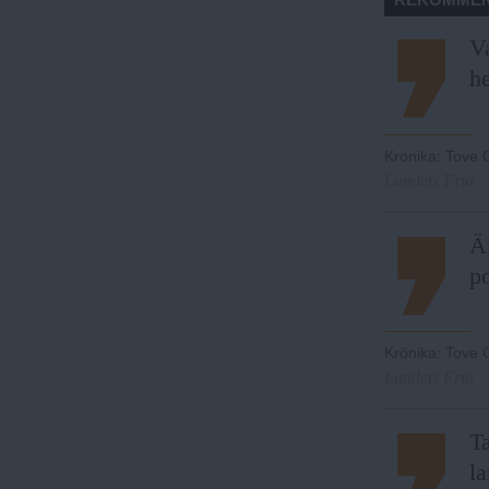
V
he
Krönika
:
Tove 
Landets Fria
Är
po
Krönika
:
Tove G
Landets Fria
T
la