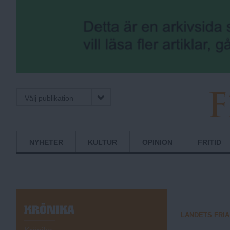
Välj publikation
F
Normbrytande
NYHETER
KULTUR
OPINION
FRITID
nyheter
r
i
K
LANDETS FRIA
R
Ö