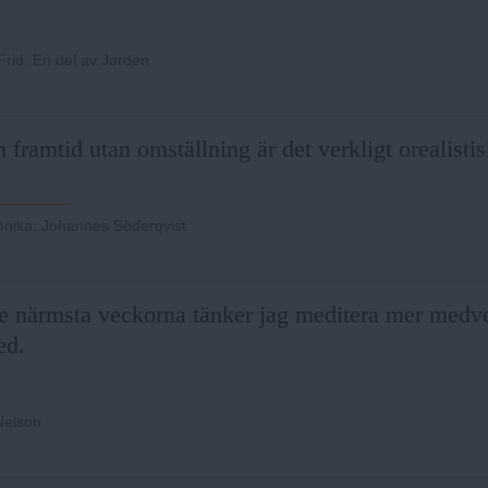
Frid, En del av Jorden
 framtid utan omställning är det verkligt orealistis
önika
:
Johannes Söderqvist
e närmsta veckorna tänker jag meditera mer medvet
ed.
Nelson