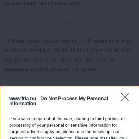
att hans namn ska nämnas, säger:
ANNONS
- Värden måste hitta en lösning. Folk måste ju få se på
tv från sitt hemland. Varför de inte hjälper oss att sätta
upp parabolerna på ett säkert sätt, eller sätter en
gemensam parabol på taket, vet jag inte.
ANNONS
www.fria.nu -
Do Not Process My Personal
Information
Anledningen till att Kvarnhjulet inte erbjuder en
gemensam parabol är att man då bryter mot sitt avtal
If you wish to opt-out of the sale, sharing to third parties, or
med UPC, som levererar 70 kanaler till de boende. Det
processing of your personal or sensitive information for
targeted advertising by us, please use the below opt-out
får de boende betala 1 000 kr i månaden för.
section to confirm your selection. Please note that after your