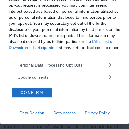
Christopher Lovén säger att det finns uppenbara
opt-out request is processed you may continue seeing
interest-based ads based on personal information utilized by
anledningar till att folk sätter upp paraboler.
us or personal information disclosed to third parties prior to
your opt-out. You may separately opt-out of the further
disclosure of your personal information by third parties on the
- De flesta kanaler de boende vill se erbjuds av UPC.
IAB’s list of downstream participants. This information may
Men förmodligen kostar det inget att se på dem via
also be disclosed by us to third parties on the
IAB’s List of
parabol, menar han.
Downstream Participants
that may further disclose it to other
third parties.
Läs Frias efterträdare!
Please note that this website/app uses one or more Google
Personal Data Processing Opt Outs
ANNONS
Syre
är Sveriges enda gröna dagstidning som
services and may gather and store information including but
finns både digitalt och i tryck.
not limited to your visit or usage behaviour. You may click to
Google consents
grant or deny consent to Google and its third-party tags to
För ett år sedan ville även hyresvärden
use your data for below specified purposes in below Google
Markarydsbostäder vräka boende med parabolantenner
CONFIRM
consent section.
i Vårby gård. Efter att tvisten uppmärksammats i
media valde värden i stället att hjälpa hyresgästerna att
Data Deletion
Data Access
Privacy Policy
fästa parabolerna på rätt sätt. Markarydsbostäder
monterade skenor på fasaderna, där de boende kunde