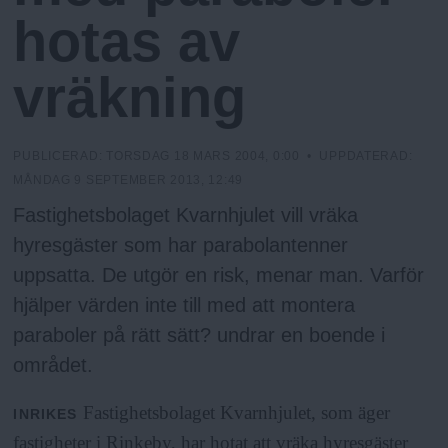
N
n
hotas av
y
u
vräkning
PUBLICERAD:
TORSDAG 18 MARS 2004, 0:00
• UPPDATERAD:
MÅNDAG 9 SEPTEMBER 2013, 12:49
Fastighetsbolaget Kvarnhjulet vill vräka
hyresgäster som har parabolantenner
uppsatta. De utgör en risk, menar man. Varför
hjälper värden inte till med att montera
paraboler på rätt sätt? undrar en boende i
området.
Fastighetsbolaget Kvarnhjulet, som äger
INRIKES
fastigheter i Rinkeby, har hotat att vräka hyresgäster