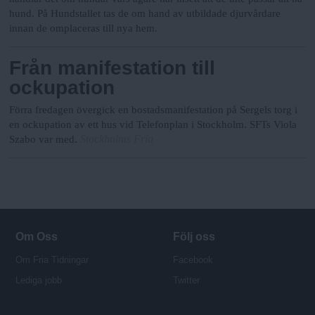
hund. På Hundstallet tas de om hand av utbildade djurvårdare
innan de omplaceras till nya hem.
Från manifestation till
ockupation
Förra fredagen övergick en bostadsmanifestation på Sergels torg i
en ockupation av ett hus vid Telefonplan i Stockholm. SFTs Viola
Stockholms Fria
Szabo var med.
Om Oss
Följ oss
Om Fria Tidningar
Facebook
Lediga jobb
Twitter