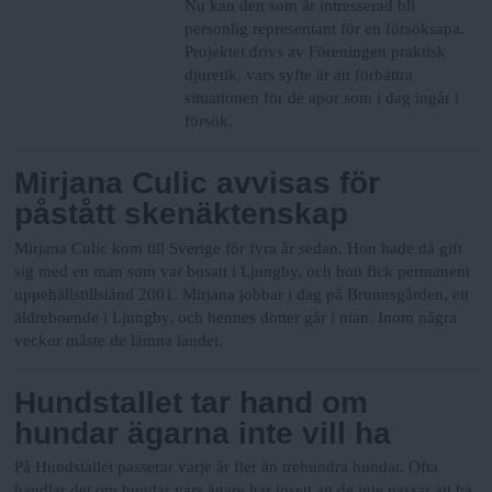
Nu kan den som är intresserad bli
personlig representant för en försöksapa.
Projektet drivs av Föreningen praktisk
djuretik, vars syfte är att förbättra
situationen för de apor som i dag ingår i
försök.
Mirjana Culic avvisas för
påstått skenäktenskap
Mirjana Culic kom till Sverige för fyra år sedan. Hon hade då gift
sig med en man som var bosatt i Ljungby, och hon fick permanent
uppehållstillstånd 2001. Mirjana jobbar i dag på Brunnsgården, ett
äldreboende i Ljungby, och hennes dotter går i nian. Inom några
veckor måste de lämna landet.
Hundstallet tar hand om
hundar ägarna inte vill ha
På Hundstallet passerar varje år fler än trehundra hundar. Ofta
handlar det om hundar vars ägare har insett att de inte passar att ha