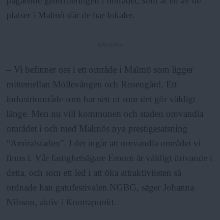
pågående gentrifieringen i området, som är en av de
platser i Malmö där de har lokaler.
ANNONS
– Vi befinner oss i ett område i Malmö som ligger
mittemellan Möllevången och Rosengård. Ett
industriområde som har sett ut som det gör väldigt
länge. Men nu vill kommunen och staden omvandla
området i och med Malmös nya prestigesatsning
“Amiralstaden”. I det ingår att omvandla området vi
finns i. Vår fastighetsägare Eroom är väldigt drivande i
detta, och som ett led i att öka attraktiviteten så
ordnade han gatufestivalen NGBG, säger Johanna
Nilsson, aktiv i Kontrapunkt.