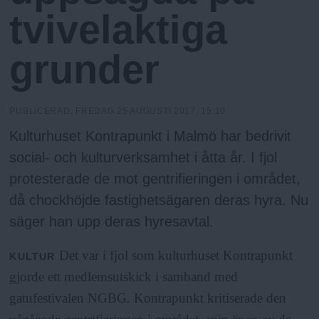
N
n
tvivelaktiga
y
u
grunder
PUBLICERAD:
FREDAG 25 AUGUSTI 2017, 15:10
Kulturhuset Kontrapunkt i Malmö har bedrivit
social- och kulturverksamhet i åtta år. I fjol
protesterade de mot gentrifieringen i området,
då chockhöjde fastighetsägaren deras hyra. Nu
säger han upp deras hyresavtal.
Det var i fjol som kulturhuset Kontrapunkt
KULTUR
gjorde ett medlemsutskick i samband med
gatufestivalen NGBG. Kontrapunkt kritiserade den