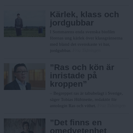
Kärlek, klass och
jordgubbar
I Sommarens enda svenska biofilm
förenas ung kärlek över klassgränserna
med bland det svenskaste vi har,
Fria Tidningen
jordgubbar.
”Ras och kön är
inristade på
kroppen”
­– Begreppet ras är tabubelagt i Sverige,
säger Tobias Hübinette, redaktör för
Fria Tidningen
antologin Ras och vithet.
”Det finns en
omedvetenhet