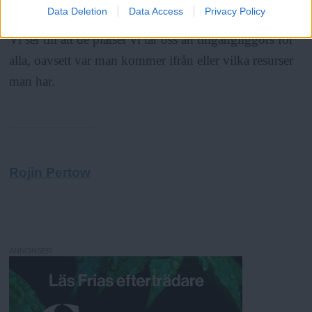
Data Deletion
Data Access
Privacy Policy
lyfta området. Men vi jobbar för ett solidariskt Malmö.
Vi ser till att de platser vi tar oss an tillgängliggörs för
alla, oavsett var man kommer ifrån eller vilka resurser
man har.
Rojin Pertow
ANNONSER