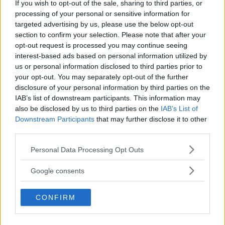
If you wish to opt-out of the sale, sharing to third parties, or
processing of your personal or sensitive information for
targeted advertising by us, please use the below opt-out
Fastighetsägaren har
enligt Johanna Nilsson inte
section to confirm your selection. Please note that after your
alltid haft problem med Kontrapunkts verksamhet och
opt-out request is processed you may continue seeing
interest-based ads based on personal information utilized by
idéer. När de anordnade kulturarrangemang stöttande
us or personal information disclosed to third parties prior to
han verksamheten, men sedan 2015 har han ändrat sin
your opt-out. You may separately opt-out of the further
uppfattning.
disclosure of your personal information by third parties on the
IAB’s list of downstream participants. This information may
also be disclosed by us to third parties on the
IAB’s List of
– Det skedde ett skifte i samband med
Downstream Participants
that may further disclose it to other
third parties.
Läs Frias efterträdare!
flyktingmottagandet 2015 då vi tog emot flyktingar i
lokalerna. Under samma tid vräktes även EU-migranter
Please note that this website/app uses one or more Google
Personal Data Processing Opt Outs
Syre
är Sveriges enda gröna dagstidning som
services and may gather and store information including but
från Sorgenfrilägret, som vi sedermera också tog emot
finns både digitalt och i tryck.
not limited to your visit or usage behaviour. You may click to
Google consents
och hade verksamhet för. Det har han inte sett positivt
grant or deny consent to Google and its third-party tags to
use your data for below specified purposes in below Google
på och har uttalat sig på olika rasistiska sätt i
CONFIRM
consent section.
förhållande till. Han har tänkt sig att det är
entreprenörer och kulturaktörer som ska komma och