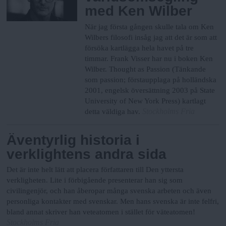
med Ken Wilber
När jag första gången skulle tala om Ken
Wilbers filosofi insåg jag att det är som att
försöka kartlägga hela havet på tre
timmar. Frank Visser har nu i boken Ken
Wilber. Thought as Passion (Tänkande
som passion; förstaupplaga på holländska
2001, engelsk översättning 2003 på State
University of New York Press) kartlagt
Stockholms Fria
detta väldiga hav.
Äventyrlig historia i
verklightens andra sida
Det är inte helt lätt att placera författaren till Den yttersta
verkligheten. Lite i förbigående presenterar han sig som
civilingenjör, och han åberopar många svenska arbeten och även
personliga kontakter med svenskar. Men hans svenska är inte felfri,
bland annat skriver han veteatomen i stället för väteatomen!
Stockholms Fria