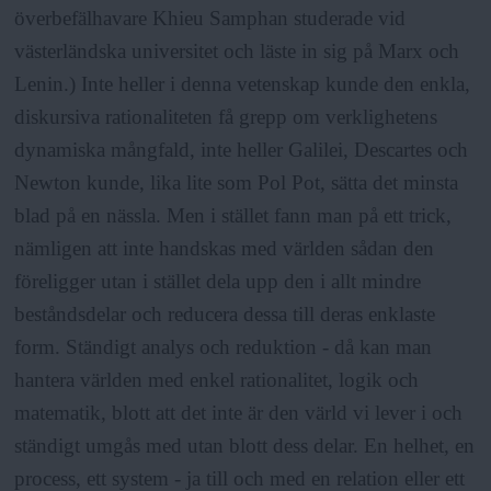
överbefälhavare Khieu Samphan studerade vid
västerländska universitet och läste in sig på Marx och
Lenin.) Inte heller i denna vetenskap kunde den enkla,
diskursiva rationaliteten få grepp om verklighetens
dynamiska mångfald, inte heller Galilei, Descartes och
Newton kunde, lika lite som Pol Pot, sätta det minsta
blad på en nässla. Men i stället fann man på ett trick,
nämligen att inte handskas med världen sådan den
föreligger utan i stället dela upp den i allt mindre
beståndsdelar och reducera dessa till deras enklaste
form. Ständigt analys och reduktion - då kan man
hantera världen med enkel rationalitet, logik och
matematik, blott att det inte är den värld vi lever i och
ständigt umgås med utan blott dess delar. En helhet, en
process, ett system - ja till och med en relation eller ett