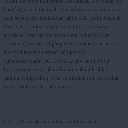
Thom, det stora khmerrikets huvudstad. För det är inte
bara fråga om ett tempel, utan också om resterna av en
stad, som under medeltiden lär ha haft fler invånare än
Paris och London tillsammans. Och så småningom
upptäcker man att inte heller detta räcker till. I ett
område på kanske 20 gånger 30 km kan man finna de
mest vidunderliga tempel och jättelika
vattenreservoarer. Det är som att strö ut ett 30-tal
Lunds domkyrkor, alla olika men alla inhöljda i
samma väldiga skog, över ett område som det mellan
Lund, Malmö och Landskrona.
ANNONS
Och ändå var det inte detta som blev det starkaste