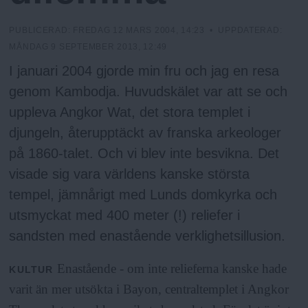
N
n
y
PUBLICERAD:
FREDAG 12 MARS 2004, 14:23
• UPPDATERAD:
u
MÅNDAG 9 SEPTEMBER 2013, 12:49
I januari 2004 gjorde min fru och jag en resa
genom Kambodja. Huvudskälet var att se och
uppleva Angkor Wat, det stora templet i
djungeln, återupptäckt av franska arkeologer
på 1860-talet. Och vi blev inte besvikna. Det
visade sig vara världens kanske största
tempel, jämnårigt med Lunds domkyrka och
utsmyckat med 400 meter (!) reliefer i
sandsten med enastående verklighetsillusion.
Enastående - om inte relieferna kanske hade
KULTUR
varit än mer utsökta i Bayon, centraltemplet i Angkor