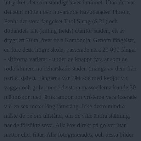
intrycket, det som ständigt lever i minnet. Utan det var
det som mötte i den nuvarande huvudstaden Phnom
Penh: det stora fängelset Tuol Sleng (S 21) och
dödandets fält (killing fields) utanför staden, ett av
drygt ett 70-tal över hela Kambodja. Genom fängelset,
en före detta högre skola, passerade nära 20 000 fångar
- siffrorna varierar - under de knappt fyra år som de
röda khmererna behärskade staden (många av dem från
partiet självt). Fångarna var fjättrade med kedjor vid
väggar och golv, men i de stora masscellerna kunde 30
människor med järnkrampor om vristerna vara fixerade
vid en sex meter lång järnstång. Icke desto mindre
måste de be om tillstånd, om de ville ändra ställning,
när de försökte sova. Alla sov direkt på golvet utan
mattor eller filtar. Alla fotograferades, och dessa bilder