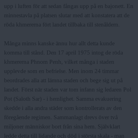
upp i luften för att sedan fångas upp på en bajonett. En
minnestavla på platsen slutar med att konstatera att de
röda khmererna fört landet tillbaka till stenåldern.
Många minns kanske ännu hur allt detta kunde
komma till stånd. Den 17 april 1975 intog de röda
khmererna Phnom Penh, vilket många i staden
upplevde som en befrielse. Men inom 24 timmar
beordrades alla att lämna staden och bege sig ut på
landet. Först när staden var tom infann sig ledaren Pol
Pot (Saloth Sar) - i hemlighet. Samma evakuering
skedde i alla andra städer som kontrollerats av den
föregående regimen. Sammanlagt drevs över två
miljoner människor bort från sina hem. Självklart
ledde detta till lidande och död i största skala - man