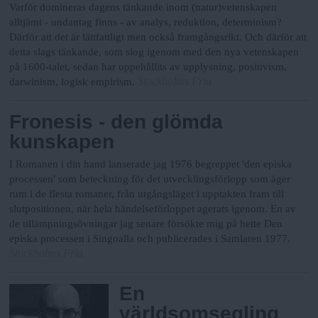
Varför domineras dagens tänkande inom (natur)vetenskapen
alltjämt - undantag finns - av analys, reduktion, determinism?
Därför att det är lättfattligt men också framgångsrikt. Och därför att
detta slags tänkande, som slog igenom med den nya vetenskapen
på 1600-talet, sedan har uppehållits av upplysning, positivism,
Stockholms Fria
darwinism, logisk empirism.
Fronesis - den glömda
kunskapen
I Romanen i din hand lanserade jag 1976 begreppet 'den episka
processen' som beteckning för det utvecklingsförlopp som äger
rum i de flesta romaner, från utgångsläget i upptakten fram till
slutpositionen, när hela händelseförloppet agerats igenom. En av
de tillämpningsövningar jag senare försökte mig på hette Den
episka processen i Singoalla och publicerades i Samlaren 1977.
Stockholms Fria
En
världsomsegling