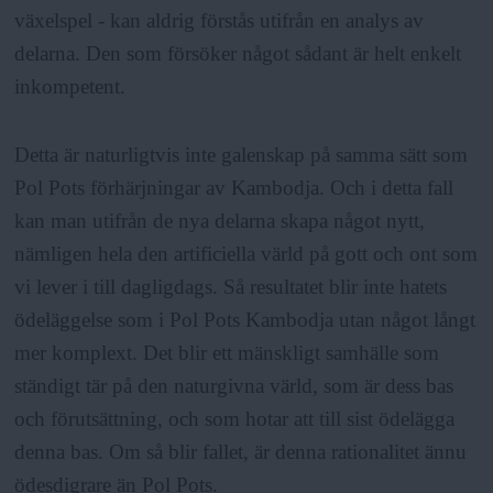
växelspel - kan aldrig förstås utifrån en analys av
delarna. Den som försöker något sådant är helt enkelt
inkompetent.
Detta är naturligtvis inte galenskap på samma sätt som
Pol Pots förhärjningar av Kambodja. Och i detta fall
kan man utifrån de nya delarna skapa något nytt,
nämligen hela den artificiella värld på gott och ont som
vi lever i till dagligdags. Så resultatet blir inte hatets
ödeläggelse som i Pol Pots Kambodja utan något långt
mer komplext. Det blir ett mänskligt samhälle som
ständigt tär på den naturgivna värld, som är dess bas
och förutsättning, och som hotar att till sist ödelägga
denna bas. Om så blir fallet, är denna rationalitet ännu
ödesdigrare än Pol Pots.