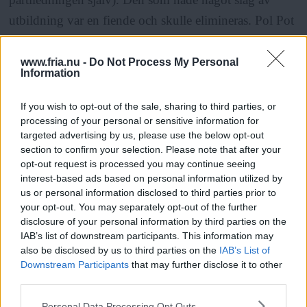
utbildning var en fiende och skulle elimineras. Pol Pot
hade läst Rousseau under sina tre år i Frankrike. Han
hade bevittnat kulturrevolutionen i Kina, och Stalin
www.fria.nu -
Do Not Process My Personal
Information
var hans ideal. Av Stalin hade han lärt att döda alla i
sin närhet som skulle kunna bli hans medtävlare.
If you wish to opt-out of the sale, sharing to third parties, or
processing of your personal or sensitive information for
targeted advertising by us, please use the below opt-out
ANNONS
section to confirm your selection. Please note that after your
opt-out request is processed you may continue seeing
interest-based ads based on personal information utilized by
Det hela grundade sig på ett genomtänkt, helt rationellt
us or personal information disclosed to third parties prior to
beslut. Och det är här det blir riktigt intressant. Man
your opt-out. You may separately opt-out of the further
disclosure of your personal information by third parties on the
tror sig alltså kunna hantera något så stort och
IAB’s list of downstream participants. This information may
komplext som ett land, ett folk, en stat genom enkla,
also be disclosed by us to third parties on the
IAB’s List of
Downstream Participants
that may further disclose it to other
rationella, logiska beslut. Man tror sig genom
third parties.
Läs Frias efterträdare!
ordergivning, genom tankens, språkets och skriftens
Please note that this website/app uses one or more Google
Personal Data Processing Opt Outs