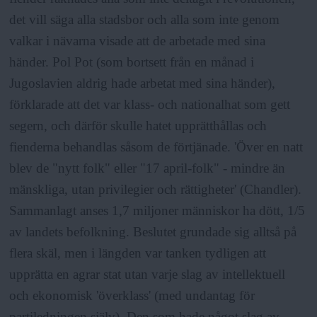
det vill säga alla stadsbor och alla som inte genom
valkar i nävarna visade att de arbetade med sina
händer. Pol Pot (som bortsett från en månad i
Jugoslavien aldrig hade arbetat med sina händer),
förklarade att det var klass- och nationalhat som gett
segern, och därför skulle hatet upprätthållas och
fienderna behandlas såsom de förtjänade. 'Över en natt
blev de "nytt folk" eller "17 april-folk" - mindre än
mänskliga, utan privilegier och rättigheter' (Chandler).
Sammanlagt anses 1,7 miljoner människor ha dött, 1/5
av landets befolkning. Beslutet grundade sig alltså på
flera skäl, men i längden var tanken tydligen att
upprätta en agrar stat utan varje slag av intellektuell
och ekonomisk 'överklass' (med undantag för
partiledningen själv). Den som hade något slag av