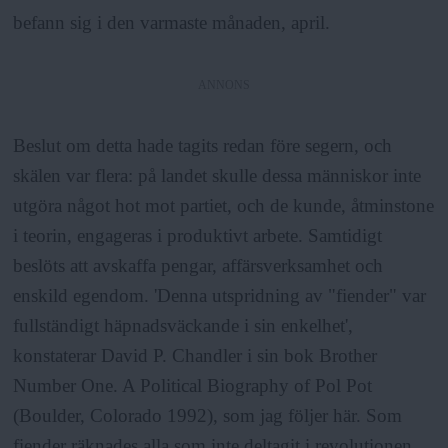
befann sig i den varmaste månaden, april.
ANNONS
Beslut om detta hade tagits redan före segern, och
skälen var flera: på landet skulle dessa människor inte
utgöra något hot mot partiet, och de kunde, åtminstone
i teorin, engageras i produktivt arbete. Samtidigt
beslöts att avskaffa pengar, affärsverksamhet och
enskild egendom. 'Denna utspridning av "fiender" var
fullständigt häpnadsväckande i sin enkelhet',
konstaterar David P. Chandler i sin bok Brother
Number One. A Political Biography of Pol Pot
(Boulder, Colorado 1992), som jag följer här. Som
fiender räknades alla som inte deltagit i revolutionen,