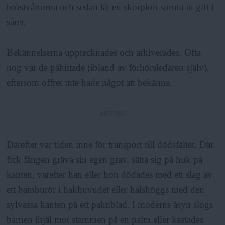
bröstvårtorna och sedan lät en skorpion spruta in gift i
såret.
Bekännelserna upptecknades och arkiverades. Ofta
nog var de påhittade (ibland av förhörsledaren själv),
eftersom offret inte hade något att bekänna.
ANNONS
Därefter var tiden inne för transport till dödsfältet. Där
fick fången gräva sin egen grav, sätta sig på huk på
kanten, varefter han eller hon dödades med ett slag av
ett bamburör i bakhuvudet eller halshöggs med den
sylvassa kanten på ett palmblad. I moderns åsyn slogs
barnen ihjäl mot stammen på en palm eller kastades