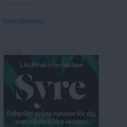
Koko Molander
ANNONSER