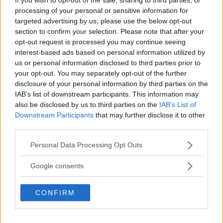
processing of your personal or sensitive information for
tillbaka både till den enskilda brandmannen och till
targeted advertising by us, please use the below opt-out
den som lånar ut sin personal till räddningstjänsten.
section to confirm your selection. Please note that after your
opt-out request is processed you may continue seeing
interest-based ads based on personal information utilized by
Peter Bergh är
också skeptisk till att ersätta anställda
us or personal information disclosed to third parties prior to
med frivilliga.
your opt-out. You may separately opt-out of the further
disclosure of your personal information by third parties on the
IAB’s list of downstream participants. This information may
ANNONS
also be disclosed by us to third parties on the
IAB’s List of
Downstream Participants
that may further disclose it to other
third parties.
Läs Frias efterträdare!
– Man måste veta vem som kommer och inte tro att
någon kanske kommer. Frivillighet är bra, men endast
Please note that this website/app uses one or more Google
Personal Data Processing Opt Outs
Syre
är Sveriges enda gröna dagstidning som
services and may gather and store information including but
som komplement.
finns både digitalt och i tryck.
not limited to your visit or usage behaviour. You may click to
Google consents
grant or deny consent to Google and its third-party tags to
use your data for below specified purposes in below Google
MSB fick i november ett regeringsuppdrag att redovisa
CONFIRM
consent section.
vad som gjorts för att stödja kommunerna i
problematiken med att rekrytera och organisera