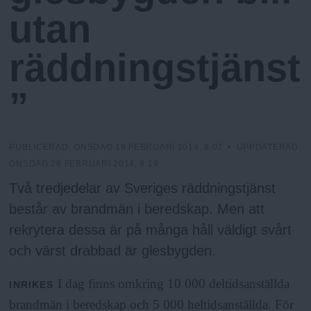
N
n
utan
y
u
räddningstjänst
”
PUBLICERAD:
ONSDAG 19 FEBRUARI 2014, 8:07
• UPPDATERAD:
ONSDAG 26 FEBRUARI 2014, 8:19
Två tredjedelar av Sveriges räddningstjänst
består av brandmän i beredskap. Men att
rekrytera dessa är på många håll väldigt svårt
och värst drabbad är glesbygden.
I dag finns omkring 10 000 deltidsanställda
INRIKES
brandmän i beredskap och 5 000 heltidsanställda. För