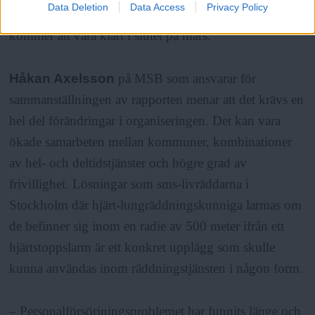
Data Deletion
Data Access
Privacy Policy
deltidsanställda inom räddningstjänsten. Resultatet
kommer att vara klart i slutet på mars.
Håkan Axelsson
på MSB som ansvarar för
sammanställningen av rapporten menar att det krävs en
hel del förändringar i organiseringen. Det kan vara
ökade samarbeten mellan kommuner, kombinationer
av hel- och deltidstjänster och högre grad av
frivillighet. Lösningar som sms-livräddarna i
Stockholm där hjärt-lungräddningskunniga larmas om
de befinner sig inom en radie av 500 meter ifrån ett
hjärtstoppslarm är ett konkret upplägg som skulle
kunna användas inom räddningstjänsten i någon form.
– Personalförsörjningsproblemet har funnits länge och