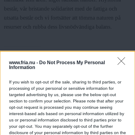
består, vår bristande solidaritet med de fattiga och
utsatta består och vi fortsätter att tömma naturen på
resurser och rubba dess livsnödvändiga balans.
www.fria.nu -
Do Not Process My Personal
László Gönczi
Information
If you wish to opt-out of the sale, sharing to third parties, or
processing of your personal or sensitive information for
targeted advertising by us, please use the below opt-out
ANNONSER
section to confirm your selection. Please note that after your
opt-out request is processed you may continue seeing
interest-based ads based on personal information utilized by
us or personal information disclosed to third parties prior to
your opt-out. You may separately opt-out of the further
disclosure of your personal information by third parties on the