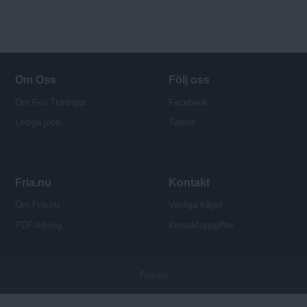
Om Oss
Följ oss
Om Fria Tidningar
Facebook
Lediga jobb
Twitter
Fria.nu
Kontakt
Om Fria.nu
Vanliga frågor
PDF-tidning
Kontaktuppgifter
P
Fria.nu
u
b