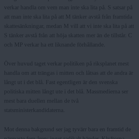
verkar handla om vem man inte ska lita på. S satsar på
att man inte ska lita på att M tänker avstå från framtida
skattesänkningar, medan M vill att vi inte ska lita på att
S tänker avstå från att höja skatten mer än de tillstår. C
och MP verkar ha ett liknande förhållande.
Över huvud taget verkar politiken på riksplanet mest
handla om att trängas i mitten och låtsas att de andra är
långt ut i det blå. Fast egentligen är den svenska
politiska mitten långt ute i det blå. Massmedierna ser
mest bara duellen mellan de två
statsministerkandidaterna.
Mot denna bakgrund ser jag tyvärr bara en framtid de
närmaste fem åren: inget radikalt händer. Klyftorna