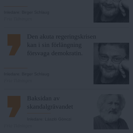
Inledare
:
Birger Schlaug
Fria Tidningen
Den akuta regeringskrisen
kan i sin förlängning
försvaga demokratin.
Inledare
:
Birger Schlaug
Fria Tidningen
Baksidan av
skandalgrävandet
Inledare
:
László Gönczi
Fria Tidningen