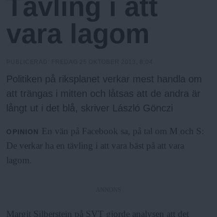
Tävling i att
N
n
y
vara lagom
u
PUBLICERAD:
FREDAG 25 OKTOBER 2013, 8:04
Politiken på riksplanet verkar mest handla om
att trängas i mitten och låtsas att de andra är
långt ut i det blå, skriver László Gönczi
En vän på Facebook sa, på tal om M och S:
OPINION
De verkar ha en tävling i att vara bäst på att vara
lagom.
ANNONS
Margit Silberstein på SVT gjorde analysen att det