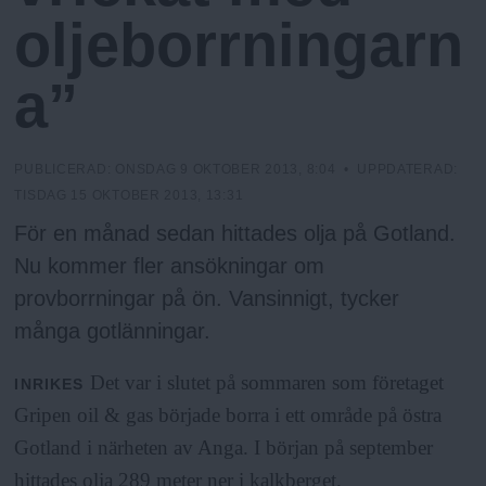
N
n
oljeborrningarn
y
u
a”
PUBLICERAD:
ONSDAG 9 OKTOBER 2013, 8:04
• UPPDATERAD:
TISDAG 15 OKTOBER 2013, 13:31
För en månad sedan hittades olja på Gotland.
Nu kommer fler ansökningar om
provborrningar på ön. Vansinnigt, tycker
många gotlänningar.
Det var i slutet på sommaren som företaget
INRIKES
Gripen oil & gas började borra i ett område på östra
Gotland i närheten av Anga. I början på september
hittades olja 289 meter ner i kalkberget.