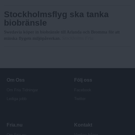
Stockholmsflyg ska tanka
biobränsle
Swedavia köper in biobränsle till Arlanda och Bromma för att
Stockholms Fria
minska flygets miljöpåverkan.
Om Oss
Följ oss
Om Fria Tidningar
Facebook
Lediga jobb
Twitter
Fria.nu
Kontakt
Om Fria.nu
Vanliga frågor