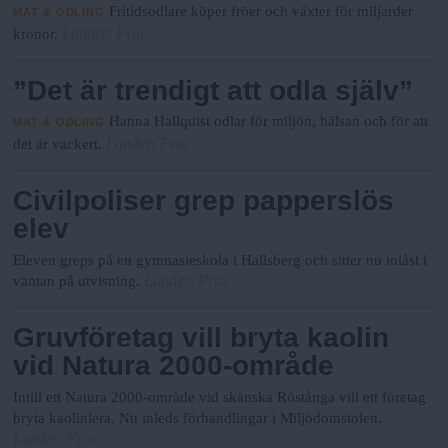
Fritidsodlare köper fröer och växter för miljarder
MAT & ODLING
Landets Fria
kronor.
”Det är trendigt att odla själv”
Hanna Hallquist odlar för miljön, hälsan och för att
MAT & ODLING
Landets Fria
det är vackert.
Civilpoliser grep papperslös
elev
Eleven greps på en gymnasieskola i Hallsberg och sitter nu inlåst i
Landets Fria
väntan på utvisning.
Gruvföretag vill bryta kaolin
vid Natura 2000-område
Intill ett Natura 2000-område vid skånska Röstånga vill ett företag
bryta kaolinlera. Nu inleds förhandlingar i Miljödomstolen.
Landets Fria