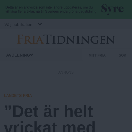
Hoppa till huvudinnehåll
Välj publikation
F
S
Normbrytande
AVDELNING
MITT FRIA
SÖK
nyheter
e
r
k
ANNONS
u
i
n
d
LANDETS FRIA
a
ä
”Det är helt
r
.
m
vrickat med
e