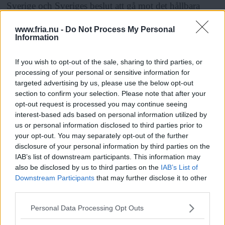
Sverige och Sveriges beslut att gå mot det hållbara
samhället. Det är en miss i det demokratiska systemet
www.fria.nu -
Do Not Process My Personal
att vi på Gotland inte har kontroll över farliga
Information
verksamheter som får pågå här, säger ordförande i
If you wish to opt-out of the sale, sharing to third parties, or
Region Gotlands miljöråd, Robert Hall (MP).
processing of your personal or sensitive information for
targeted advertising by us, please use the below opt-out
section to confirm your selection. Please note that after your
opt-out request is processed you may continue seeing
Hur uppfattar miljörådet gotlänningarnas känslor
interest-based ads based on personal information utilized by
us or personal information disclosed to third parties prior to
inför det här?
your opt-out. You may separately opt-out of the further
disclosure of your personal information by third parties on the
IAB’s list of downstream participants. This information may
– Jag tror att majoriteten är oroliga. Gör vi något dumt
also be disclosed by us to third parties on the
IAB’s List of
hotar vi att ett samhälle kan finnas kvar. Vattnet är
Downstream Participants
that may further disclose it to other
third parties.
känsligt på Gotland, redan i dag finns det inte
Läs Frias efterträdare!
dricksvatten så det räcker sommartid, säger Robert
Please note that this website/app uses one or more Google
Personal Data Processing Opt Outs
Syre
är Sveriges enda gröna dagstidning som
services and may gather and store information including but
Hall.
finns både digitalt och i tryck.