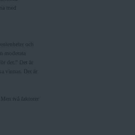
erna med
entenheter och
den moderata
för det.” Det är
ka vinnas. Det är
. Men två faktorer