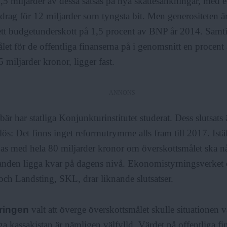
,5 miljarder av dessa satsas på nya skattesänkningar, med e
drag för 12 miljarder som tyngsta bit. Men generositeten är 
 ett budgetunderskott på 1,5 procent av BNP år 2014. Samti
let för de offentliga finanserna på i genomsnitt en procent
5 miljarder kronor, ligger fast.
ANNONS
är har statliga Konjunkturinstitutet studerat. Dess slutsats 
s: Det finns inget reformutrymme alls fram till 2017. Istäl
jas med hela 80 miljarder kronor om överskottsmålet ska nå
anden ligga kvar på dagens nivå. Ekonomistyrningsverket 
h Landsting, SKL, drar liknande slutsatser.
ringen
valt att överge överskottsmålet skulle situationen 
ga kassakistan är nämligen välfylld. Värdet på offentliga fin