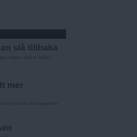
an slå tillbaka
ogna väljare, skriver Anders
lt mer
 vinner svenska Vänsterpartiets
sen