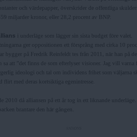
kontanter och värdepapper, överskrider de offentliga skuld
59 miljarder kronor, eller 28,2 procent av BNP.
llians
i underläge som lägger sin sista budget före valet.
ingarna ger oppositionen ett försprång med cirka 10 proc
var bygger på Fredrik Reinfeldt tes från 2011, när han på 
sa att ”det finns de som efterlyser visioner. Jag vill varna 
gerlig ideologi och tal om individens frihet som väljarna s
 flirt med deras kortsiktiga egenintresse.
e 2010 då alliansen på ett år tog in ett liknande underläge
backen brantare den här gången.
ANNONS