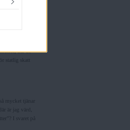
katterna
e satsar nu allt
 cirka 3 500
kronor, där de
r statlig skatt
så mycket tjänar
där är jag värd,
ter”? I svaret på