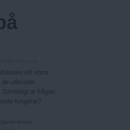
u
r
l
m
på
ä
e
r
n
y
TEMBER 2013, 13:46
liansen vill vinna
m de utlovade
 Samtidigt är frågan
rande fungerar?
iljarder kronor