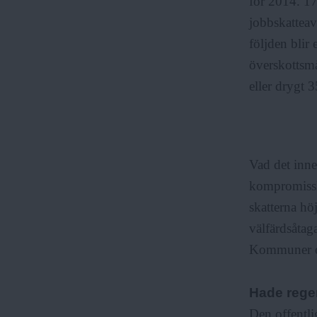
för 2014. 17
jobbskatteav
följden blir
överskottsmå
eller drygt 3
Vad det inneb
kompromisslö
skatterna hö
välfärdsåtag
Kommuner oc
Hade rege
Den offentli