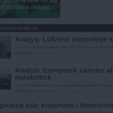
DERADE ARTIKLAR
Analys: Löfvens mittenlinje k
S otydliga budskap inför valet 2014 kan stöta bota tr
ANALYS
Fria Tidningen
Nordström.
Analys: Europeisk vänster al
eurokritisk
I kölvattnet av Syrizas kapitulation gentemot Trojkan
ANALYS
Fria Tidningen
nej-linje ett växande stöd.
givarna står ensamma i lönerörel