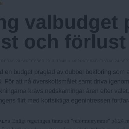
EN
ng valbudget 
st och förlust
FREDAG 20 SEPTEMBER 2013, 13:45
• UPPDATERAD:
TISDAG 24 SEP
d en budget präglad av dubbel bokföring som al
4. För att nå överskottsmålet samt driva igeno
kningarna krävs nedskärningar åren efter valet.
gens flirt med kortsiktiga egenintressen fortfa
Enligt regeringen finns ett ”reformutrymme” på 24 m
ALYS