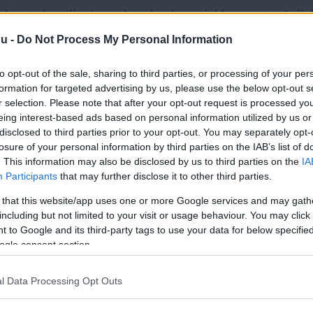
draget ska säljas in med att det skapar jobb, men trovärdig
nen har nötts ner. Under den tid som de fyra jobbskatteav
nu -
Do Not Process My Personal Information
ar arbetslösheten gått upp från 6,1 till 8,2 procent. I dag 
to opt-out of the sale, sharing to third parties, or processing of your per
an arbete, fler än det samlade invånarantalet i Malmö och 
formation for targeted advertising by us, please use the below opt-out s
r selection. Please note that after your opt-out request is processed y
eing interest-based ads based on personal information utilized by us or
en hade
arbetslösheten ökat också 2010, men då kunde An
disclosed to third parties prior to your opt-out. You may separately opt-
visa till finanskrisen och att BNP år 2009 föll med dramati
losure of your personal information by third parties on the IAB’s list of
tt BNP steg igen med 6,6 procent 2010. Och IAFU, regering
. This information may also be disclosed by us to third parties on the
IA
Participants
that may further disclose it to other third parties.
ing av arbetsmarknadsfrågor, punkterade de yviga påståen
 that this website/app uses one or more Google services and may gath
tillfällen som skapats genom att säga att det inte går att a
including but not limited to your visit or usage behaviour. You may click 
dragen skapat några jobb alls.
 to Google and its third-party tags to use your data for below specifi
ogle consent section.
Läs Frias efterträdare!
ndlar samhällsdebatten allt mer om brister i välfärden, kaos
l Data Processing Opt Outs
vården, större dagisgrupper och tåg som aldrig kommer i ti
Syre
är Sveriges enda gröna dagstidning som
kapp alliansen. För naturligtvis kan man inte sänka skatt