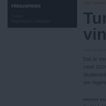
FRIA TIDNING
a
F
Ö
Tu
R
Analys
D
.
Regeringens valbudget
J
vin
U
P
N
N
I
N
PUBLICERAD:
u
G
Det är me
valet 201
skattesän
om regerin
INRIKES
AN