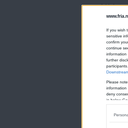
Jobbskatteav
argumentatio
www.fria.
genomförts h
If you wish 
människor ut
sensitive in
confirm you
continue se
Visserlig
information 
utan fog hän
further disc
dag vet vi a
participants
Downstream 
för utvärder
Please note
många arbets
information 
jobbskatteav
deny consent
in below Go
Samtidigt ha
Persona
förlossnings
har kommit i