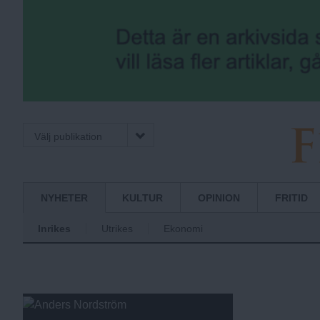
Välj publikation
F
Normbrytande
NYHETER
KULTUR
OPINION
FRITID
nyheter
Inrikes
Utrikes
Ekonomi
r
i