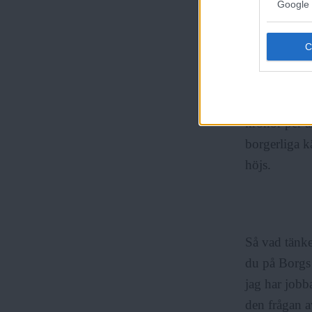
Google 
miljarder – v
finansierar.
Är det allt
på ett kort 
kronor per 
borgerliga kä
höjs.
Så vad tänke
du på Borgs b
jag har jobba
den frågan a