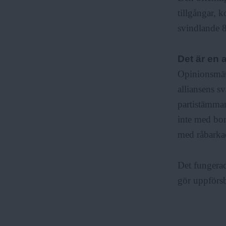
tillgångar, 
svindlande 8
Det är en a
Opinionsmätn
alliansens s
partistämman 
inte med bor
med råbarkad
Det fungerad
gör uppförs