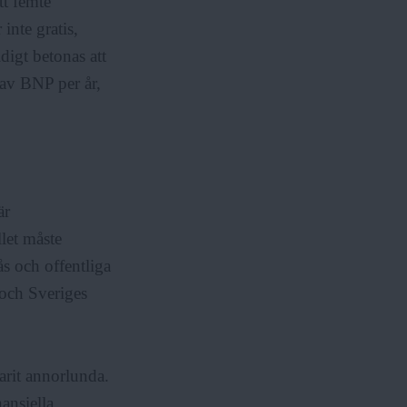
tt femte
inte gratis,
digt betonas att
 av BNP per år,
är
let måste
s och offentliga
och Sveriges
varit annorlunda.
ansiella