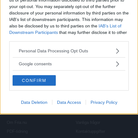
N
n
Cykling med mersmak
your opt-out. You may separately opt-out of the further
y
disclosure of your personal information by third parties on the
Att äntligen svinga sig upp på cykeln efter denna kalla vinter med
u
IAB’s list of downstream participants. This information may
sina förrädiskt hala isgator är något många längtat efter. Andra
also be disclosed by us to third parties on the
IAB’s List of
Fria Tidningen
trotsar halkan och rullar ihärdigt på året runt.
Downstream Participants
that may further disclose it to other
third parties.
Läs Frias efterträdare!
Please note that this website/app uses one or more Google
Personal Data Processing Opt Outs
Syre
är Sveriges enda gröna dagstidning som
services and may gather and store information including but
finns både digitalt och i tryck.
not limited to your visit or usage behaviour. You may click to
Google consents
Om Oss
Följ oss
grant or deny consent to Google and its third-party tags to
use your data for below specified purposes in below Google
Om Fria Tidningar
Facebook
CONFIRM
consent section.
Lediga jobb
Twitter
Data Deletion
Data Access
Privacy Policy
Fria.nu
Kontakt
Om Fria.nu
Vanliga frågor
PDF-tidning
Kontaktuppgifter