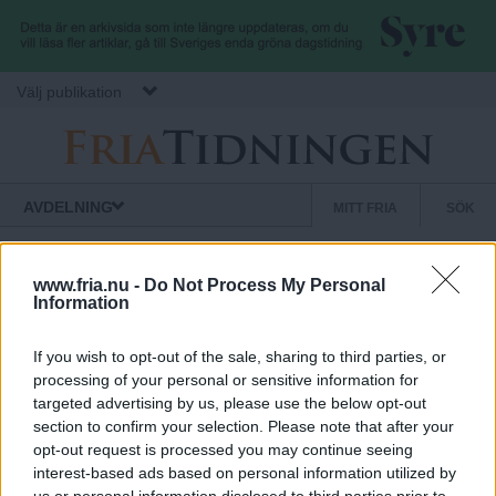
Hoppa till huvudinnehåll
Välj publikation
F
S
Normbrytande
AVDELNING
MITT FRIA
SÖK
nyheter
e
r
k
ANNONS
u
www.fria.nu -
Do Not Process My Personal
Information
Njut av uteträning i vinter
i
n
d
Äntligen vinter! utbrister många när graderna nu börjar öka på
If you wish to opt-out of the sale, sharing to third parties, or
a
ä
”rätt” sida av nollstrecket. Andra ser minusgraderna som skäl att
processing of your personal or sensitive information for
undvika all utomhusvistelse, inte minst träning. Men det finns
targeted advertising by us, please use the below opt-out
r
Fria
mycket att vinna på att trotsa kylan och ge sig ut och träna.
section to confirm your selection. Please note that after your
.
m
Tidningen
opt-out request is processed you may continue seeing
e
interest-based ads based on personal information utilized by
us or personal information disclosed to third parties prior to