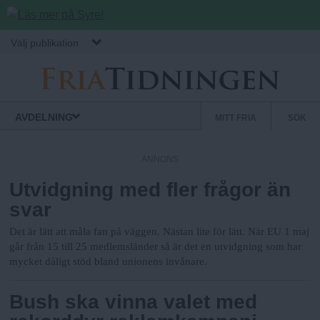
Hoppa till huvudinnehåll
Välj publikation
F
S
Normbrytande
AVDELNING
MITT FRIA
SÖK
nyheter
e
r
k
ANNONS
u
Utvidgning med fler frågor än
i
n
svar
d
a
ä
Det är lätt att måla fan på väggen. Nästan lite för lätt. När EU 1 maj
r
går från 15 till 25 medlemsländer så är det en utvidgning som har
mycket dåligt stöd bland unionens invånare.
.
m
e
Bush ska vinna valet med
n