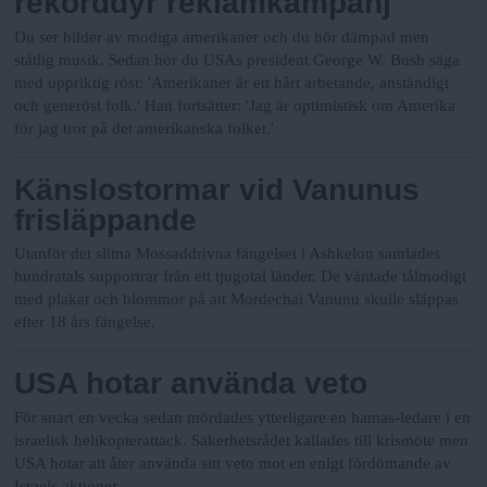
N
rekorddyr reklamkampanj
y
Du ser bilder av modiga amerikaner och du hör dämpad men
u
ståtlig musik. Sedan hör du USAs president George W. Bush säga
med uppriktig röst: 'Amerikaner är ett hårt arbetande, anständigt
och generöst folk.' Han fortsätter: 'Jag är optimistisk om Amerika
för jag tror på det amerikanska folket.'
Känslostormar vid Vanunus
frisläppande
Utanför det slitna Mossaddrivna fängelset i Ashkelon samlades
hundratals supportrar från ett tjugotal länder. De väntade tålmodigt
med plakat och blommor på att Mordechai Vanunu skulle släppas
efter 18 års fängelse.
USA hotar använda veto
För snart en vecka sedan mördades ytterligare en hamas-ledare i en
israelisk helikopterattack. Säkerhetsrådet kallades till krismöte men
USA hotar att åter använda sitt veto mot en enigt fördömande av
Israels aktioner.