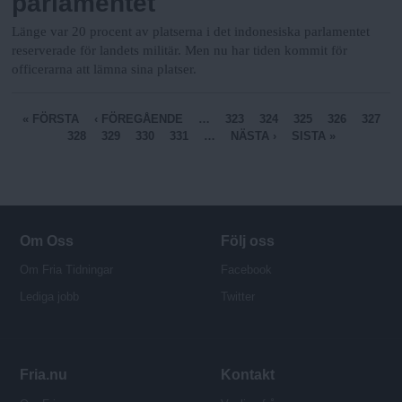
parlamentet
Länge var 20 procent av platserna i det indonesiska parlamentet
reserverade för landets militär. Men nu har tiden kommit för
officerarna att lämna sina platser.
S
« FÖRSTA
‹ FÖREGÅENDE
…
323
324
325
326
327
328
329
330
331
…
NÄSTA ›
SISTA »
i
d
o
r
Om Oss
Följ oss
Om Fria Tidningar
Facebook
Lediga jobb
Twitter
Fria.nu
Kontakt