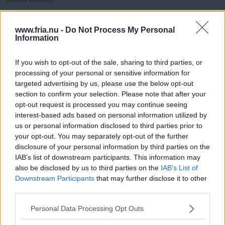
CGT organiserar papperslösa
www.fria.nu -
Do Not Process My Personal
Information
I början av april talade Decio Machado från den spanska
fackföreningen CGT på Hammarkullens Folkets hus i Göteborg.
If you wish to opt-out of the sale, sharing to third parties, or
Han berättade om sitt arbete med att organisera papperslösa
processing of your personal or sensitive information for
arbetare i Spanien.
targeted advertising by us, please use the below opt-out
section to confirm your selection. Please note that after your
Endast politik kan stoppa
opt-out request is processed you may continue seeing
terror
interest-based ads based on personal information utilized by
us or personal information disclosed to third parties prior to
Det finns ord som präglar vår världsbild. Ord som sätter ramar för
your opt-out. You may separately opt-out of the further
vårt sätt att tänka. SFT skall i en serie artiklar närma sig kriget mot
disclosure of your personal information by third parties on the
terrorismen ur en annan synvinkel än den vanliga - nämligen
IAB’s list of downstream participants. This information may
språkets.
Analys Terrorism: del 2
also be disclosed by us to third parties on the
IAB’s List of
Downstream Participants
that may further disclose it to other
third parties.
Läs Frias efterträdare!
Gisslantagande bryter mot
krigets lagar
Please note that this website/app uses one or more Google
Personal Data Processing Opt Outs
Syre
är Sveriges enda gröna dagstidning som
services and may gather and store information including but
De väpnade grupper i Irak som strider mot den USA-ledda