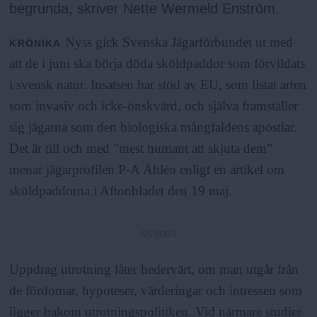
begrunda, skriver Nette Wermeld Enström.
Nyss gick Svenska Jägarförbundet ut med
KRÖNIKA
att de i juni ska börja döda sköldpaddor som förvildats
i svensk natur. Insatsen har stöd av EU, som listat arten
som invasiv och icke-önskvärd, och själva framställer
sig jägarna som den biologiska mångfaldens apostlar.
Det är till och med ”mest humant att skjuta dem”
menar jägarprofilen P-A Åhlén enligt en artikel om
sköldpaddorna i Aftonbladet den 19 maj.
ANNONS
Uppdrag utrotning låter hedervärt, om man utgår från
de fördomar, hypoteser, värderingar och intressen som
ligger bakom utrotningspolitiken. Vid närmare studier