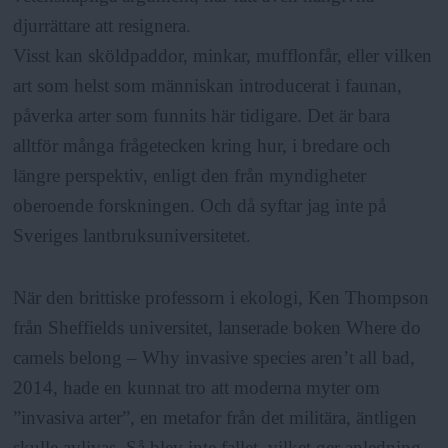
djurrättare att resignera.
Visst kan sköldpaddor, minkar, mufflonfår, eller vilken
art som helst som människan introducerat i faunan,
påverka arter som funnits här tidigare. Det är bara
alltför många frågetecken kring hur, i bredare och
längre perspektiv, enligt den från myndigheter
oberoende forskningen. Och då syftar jag inte på
Sveriges lantbruksuniversitetet.
När den brittiske professorn i ekologi, Ken Thompson
från Sheffields universitet, lanserade boken Where do
camels belong – Why invasive species aren’t all bad,
2014, hade en kunnat tro att moderna myter om
”invasiva arter”, en metafor från det militära, äntligen
skulle avlivas. Så blev inte fallet, vilket ger anledning