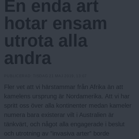
En enda art
N
n
y
hotar ensam
u
utrota alla
andra
PUBLICERAD:
TISDAG 21 MAJ 2019, 13:07
Fler vet att vi härstammar från Afrika än att
kamelens ursprung är Nordamerika. Att vi har
spritt oss över alla kontinenter medan kameler
numera bara existerar vilt i Australien är
tänkvärt, och något alla engagerade i beslut
och utrotning av ”invasiva arter” borde