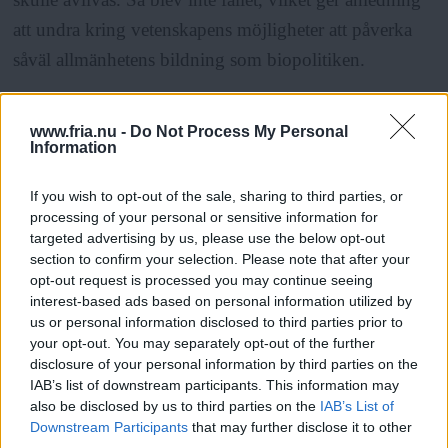
att undra kring vetenskapens möjligheter att påverka
såväl allmänhetens bildning som biopolitiken.
Lyssna på forskarna, uppmanar Greta politiker i
www.fria.nu -
Do Not Process My Personal
Information
klimatfrågan. Tyvärr verkar det inte ligga i deras natur.
Om det inte vore tidsbrist på jorden, på grund av
If you wish to opt-out of the sale, sharing to third parties, or
förstörelsen av plats, skulle vi kunna be makthavarna
processing of your personal or sensitive information for
bevisa motsatsen. Men när ekologer som Thompson
targeted advertising by us, please use the below opt-out
section to confirm your selection. Please note that after your
ignoreras, som trots sin professur skriver så även
opt-out request is processed you may continue seeing
politiker borde förstå, är det kanske bättre att överge
interest-based ads based on personal information utilized by
us or personal information disclosed to third parties prior to
hopp om förändring ovanifrån. Frågan måste ju ställas.
your opt-out. You may separately opt-out of the further
disclosure of your personal information by third parties on the
IAB’s list of downstream participants. This information may
ANNONS
also be disclosed by us to third parties on the
IAB’s List of
Downstream Participants
that may further disclose it to other
Thompson förnekar inte att främmande arter kan