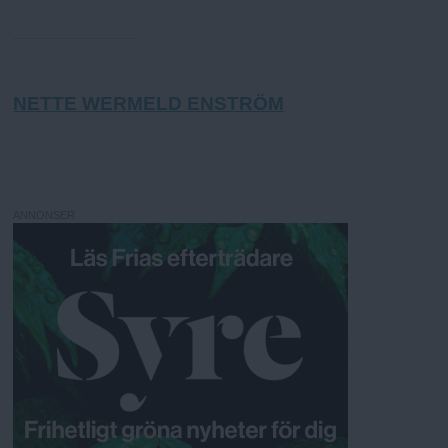
NETTE WERMELD ENSTRÖM
ANNONSER