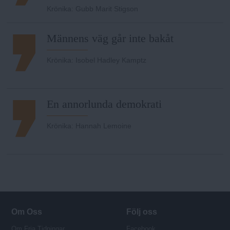
Krönika
:
Gubb Marit Stigson
Männens väg går inte bakåt
Krönika
:
Isobel Hadley Kamptz
En annorlunda demokrati
Krönika
:
Hannah Lemoine
Om Oss
Följ oss
Om Fria Tidningar
Facebook