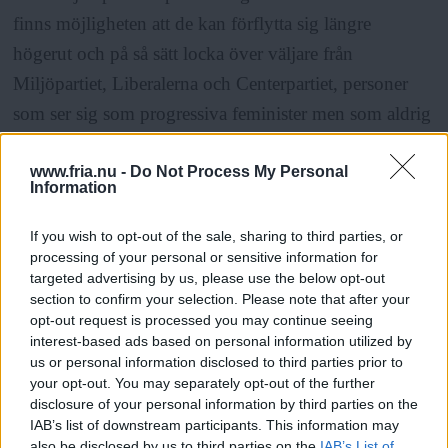
finns möjligheten att de kan förflytta sig längre
högerut och på så sätt locka över väljare från
Miljöpartiet, Liberalerna och Centerpartiet, personer
som ser sig som progressiva feminister men som aldrig
skulle kunna tänka sig att rösta på ett vänsterparti. Eller
så går de åt andra hållet och försöker profilera sig
www.fria.nu -
Do Not Process My Personal
Information
starkare i de klassiska välfärdsfrågorna för att locka
tillbaka dem som röstade på V i senaste valet.
If you wish to opt-out of the sale, sharing to third parties, or
processing of your personal or sensitive information for
targeted advertising by us, please use the below opt-out
Vissa menar att V och Fi redan i dag liknar varandra så
section to confirm your selection. Please note that after your
opt-out request is processed you may continue seeing
mycket att det bara finns plats för ett av partierna. Och
interest-based ads based on personal information utilized by
visst, skillnaden mellan partierna inom många
us or personal information disclosed to third parties prior to
områden är små eller obefintliga. Just nu, när de flesta
your opt-out. You may separately opt-out of the further
disclosure of your personal information by third parties on the
trängs kring de auktoritära och nationalistiska idéerna,
IAB’s list of downstream participants. This information may
är det kanske också logiskt att det fåtal som förespråkar
also be disclosed by us to third parties on the
IAB’s List of