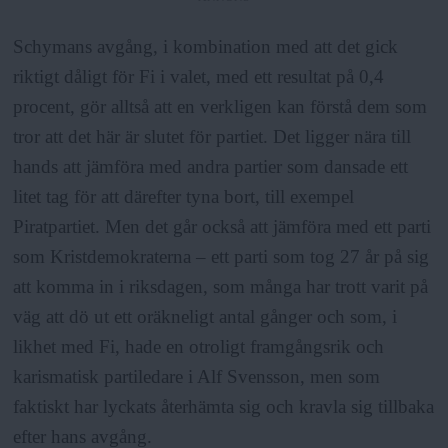
Schymans avgång, i kombination med att det gick
riktigt dåligt för Fi i valet, med ett resultat på 0,4
procent, gör alltså att en verkligen kan förstå dem som
tror att det här är slutet för partiet. Det ligger nära till
hands att jämföra med andra partier som dansade ett
litet tag för att därefter tyna bort, till exempel
Piratpartiet. Men det går också att jämföra med ett parti
som Kristdemokraterna – ett parti som tog 27 år på sig
att komma in i riksdagen, som många har trott varit på
väg att dö ut ett oräkneligt antal gånger och som, i
likhet med Fi, hade en otroligt framgångsrik och
karismatisk partiledare i Alf Svensson, men som
faktiskt har lyckats återhämta sig och kravla sig tillbaka
efter hans avgång.