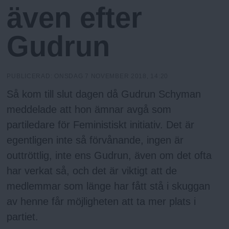
N
n
även efter
y
u
Gudrun
PUBLICERAD:
ONSDAG 7 NOVEMBER 2018, 14:20
Så kom till slut dagen då Gudrun Schyman
meddelade att hon ämnar avgå som
partiledare för Feministiskt initiativ. Det är
egentligen inte så förvånande, ingen är
outtröttlig, inte ens Gudrun, även om det ofta
har verkat så, och det är viktigt att de
medlemmar som länge har fått stå i skuggan
av henne får möjligheten att ta mer plats i
partiet.