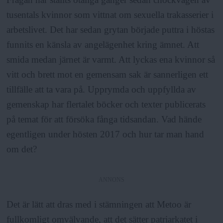
tusentals kvinnor som vittnat om sexuella trakasserier i
arbetslivet. Det har sedan grytan började puttra i höstas
funnits en känsla av angelägenhet kring ämnet. Att
smida medan järnet är varmt. Att lyckas ena kvinnor så
vitt och brett mot en gemensam sak är sannerligen ett
tillfälle att ta vara på. Upprymda och uppfyllda av
gemenskap har flertalet böcker och texter publicerats
på temat för att försöka fånga tidsandan. Vad hände
egentligen under hösten 2017 och hur tar man hand
om det?
ANNONS
Det är lätt att dras med i stämningen att Metoo är
fullkomligt omvälvande, att det sätter patriarkatet i