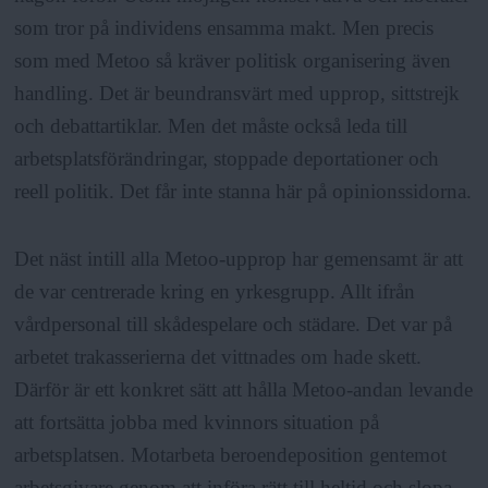
som tror på individens ensamma makt. Men precis
som med Metoo så kräver politisk organisering även
handling. Det är beundransvärt med upprop, sittstrejk
och debattartiklar. Men det måste också leda till
arbetsplatsförändringar, stoppade deportationer och
reell politik. Det får inte stanna här på opinionssidorna.
Det näst intill alla Metoo-upprop har gemensamt är att
de var centrerade kring en yrkesgrupp. Allt ifrån
vårdpersonal till skådespelare och städare. Det var på
arbetet trakasserierna det vittnades om hade skett.
Därför är ett konkret sätt att hålla Metoo-andan levande
att fortsätta jobba med kvinnors situation på
arbetsplatsen. Motarbeta beroendeposition gentemot
arbetsgivare genom att införa rätt till heltid och slopa