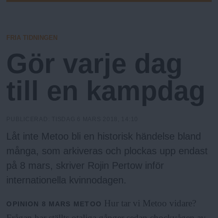
N
D
y
A
u
R
E
FRIA TIDNINGEN
Gör varje dag
till en kampdag
PUBLICERAD:
TISDAG 6 MARS 2018, 14:10
Låt inte Metoo bli en historisk händelse bland
många, som arkiveras och plockas upp endast
på 8 mars, skriver Rojin Pertow inför
internationella kvinnodagen.
Hur tar vi Metoo vidare?
OPINION
8 MARS
METOO
Frågan har ställts otaliga gånger sedan chockvågen av