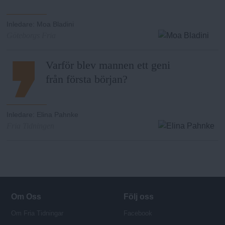
Inledare
:
Moa Bladini
Göteborgs Fria
Varför blev mannen ett geni
från första början?
Inledare
:
Elina Pahnke
Fria Tidningen
Om Oss
Följ oss
Om Fria Tidningar
Facebook