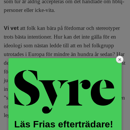
som tur är aldrig accepteras om det handlade om hbtq-
personer eller icke-vita.
Vi vet
att folk kan bära på fördomar och stereotyper
trots bästa intentioner. Hur kan det inte gälla för en
ideologi som nästan ledde till att en hel folkgrupp
utrotades i Europa för mindre än hundra år sedan? Har
de föreställningar som låg bakom detta bara mirakulöst
försvunnit sedan dess? Hur är det med idéer som att
judar ”har det bra” eller alltid ”ser efter sina egna
intressen” först? Och motsvarar inte angrepp mot
”sionister” ibland klassiska antisemitiska mönster, även
om ordet ”jude” byts ut mot något som tycks mer
legitimt?
Läs Frias efterträdare!