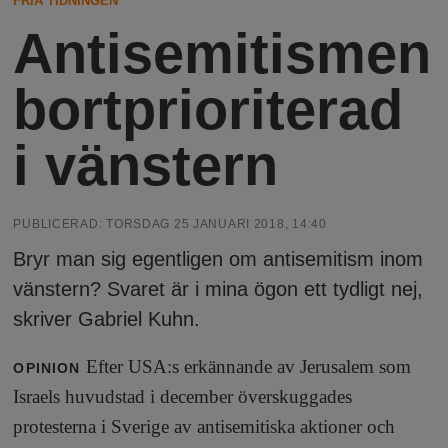
FRIA TIDNINGEN
N
n
Antisemitismen
y
u
bortprioriterad
i vänstern
PUBLICERAD:
TORSDAG 25 JANUARI 2018, 14:40
Bryr man sig egentligen om antisemitism inom
vänstern? Svaret är i mina ögon ett tydligt nej,
skriver Gabriel Kuhn.
Efter USA:s erkännande av Jerusalem som
OPINION
Israels huvudstad i december överskuggades
protesterna i Sverige av antisemitiska aktioner och