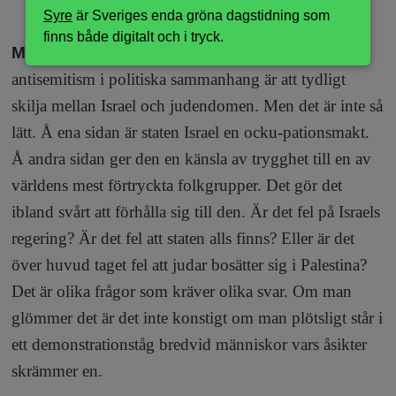
ANNONS
Syre
är Sveriges enda gröna dagstidning som
finns både digitalt och i tryck.
Man hör
ofta att det viktigaste för att undvika
antisemitism i politiska sammanhang är att tydligt
skilja mellan Israel och judendomen. Men det är inte så
lätt. Å ena sidan är staten Israel en ocku-pationsmakt.
Å andra sidan ger den en känsla av trygghet till en av
världens mest förtryckta folkgrupper. Det gör det
ibland svårt att förhålla sig till den. Är det fel på Israels
regering? Är det fel att staten alls finns? Eller är det
över huvud taget fel att judar bosätter sig i Palestina?
Det är olika frågor som kräver olika svar. Om man
glömmer det är det inte konstigt om man plötsligt står i
ett demonstrationståg bredvid människor vars åsikter
skrämmer en.