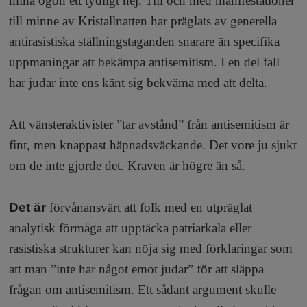
mina ögon ett tydligt nej. Till och med manifestationer
till minne av Kristallnatten har präglats av generella
antirasistiska ställningstaganden snarare än specifika
uppmaningar att bekämpa antisemitism. I en del fall
har judar inte ens känt sig bekväma med att delta.
Att vänsteraktivister ”tar avstånd” från antisemitism är
fint, men knappast häpnadsväckande. Det vore ju sjukt
om de inte gjorde det. Kraven är högre än så.
Det är
förvånansvärt att folk med en utpräglat
analytisk förmåga att upptäcka patriarkala eller
rasistiska strukturer kan nöja sig med förklaringar som
att man ”inte har något emot judar” för att släppa
frågan om antisemitism. Ett sådant argument skulle