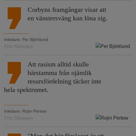
Corbyns framgångar visar att
en vänstersväng kan löna sig.
Inledare
:
Per Björklund
Fria Tidningen
Att rasism alltid skulle
härstamma från ojämlik
resursfördelning täcker inte
hela spektrumet.
Inledare
:
Rojin Pertow
Fria Tidningen
"Men det här förslaget är ett