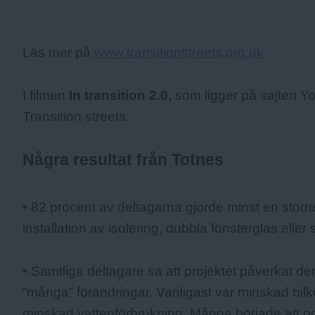
Fakta:
Läs mer på
www.transitionstreets.org.uk
.
I filmen
In transition 2.0,
som ligger på sajten Yo
Transition streets.
Några resultat från Totnes
• 82 procent av deltagarna gjorde minst en större
installation av isolering, dubbla fönsterglas eller 
• Samtliga deltagare sa att projektet påverkat der
”många” förändringar. Vanligast var minskad bi
minskad vattenförbrukning. Många började att od