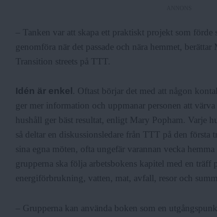
ANNONS
– Tanken var att skapa ett praktiskt projekt som förde
genomföra när det passade och nära hemmet, berättar
Transition streets på TTT.
Idén är enkel
. Oftast börjar det med att någon kont
ger mer information och uppmanar personen att värva g
hushåll ger bäst resultat, enligt Mary Popham. Varje h
så deltar en diskussionsledare från TTT på den första t
sina egna möten, ofta ungefär varannan vecka hemma h
grupperna ska följa arbetsbokens kapitel med en träff p
energiförbrukning, vatten, mat, avfall, resor och summ
– Grupperna kan använda boken som en utgångspunkt fö