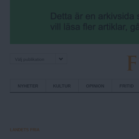
Välj publikation
F
Normbrytande
NYHETER
KULTUR
OPINION
FRITID
nyheter
r
i
LANDETS FRIA