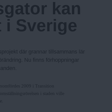
sgator kan
t i Sverige
ngsprojekt där grannar tillsammans lär
förändring. Nu finns förhoppningar
llanden.
genomfördes 2009 i Transition
ställningsrörelsen i staden ville
e.