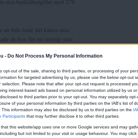
kte sina hushållsutgifter med 570
r att folk hade lärt känna sina
e att hon fått ett otroligt stöd
ade mat till henne.
nu -
Do Not Process My Personal Information
värmningssystem genom att läsa
to opt-out of the sale, sharing to third parties, or processing of your per
r fick även deltagare som ansåg
formation for targeted advertising by us, please use the below opt-out s
r selection. Please note that after your opt-out request is processed y
te.
eing interest-based ads based on personal information utilized by us or
disclosed to third parties prior to your opt-out. You may separately opt-
losure of your personal information by third parties on the IAB’s list of
. This information may also be disclosed by us to third parties on the
IA
Participants
that may further disclose it to other third parties.
kte många att de gick längre än
 that this website/app uses one or more Google services and may gath
including but not limited to your visit or usage behaviour. You may click 