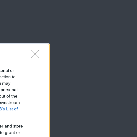
sonal or
ection to
ou may
 personal
out of the
 downstream
B’s List of
er and store
to grant or