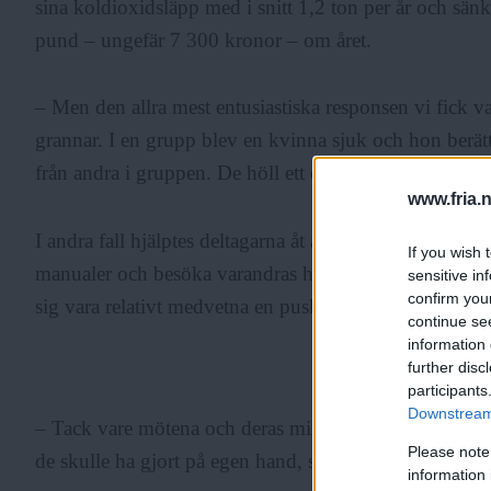
sina koldioxidsläpp med i snitt 1,2 ton per år och sän
pund – ungefär 7 300 kronor – om året.
– Men den allra mest entusiastiska responsen vi fick va
grannar. I en grupp blev en kvinna sjuk och hon berättad
från andra i gruppen. De höll ett öga på henne och lag
www.fria.
I andra fall hjälptes deltagarna åt att förstå sina upp
If you wish 
manualer och besöka varandras hem. Och många gånge
sensitive in
confirm you
sig vara relativt medvetna en push i sitt hållbarhetsarbe
continue se
information 
further disc
ANNONS
participants
Downstream 
– Tack vare mötena och deras milda grupptryck upptäc
Please note
de skulle ha gjort på egen hand, säger Mary Popham.
information 