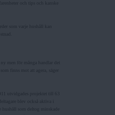
rfarenheter och tips och kanske
ärder som varje hushåll kan
ostnad.
a ny men för många handlar det
 som finns mot att agera, säger
1 utvidgades projektet till 63
ltagare blev också aktiva i
 de hushåll som deltog minskade