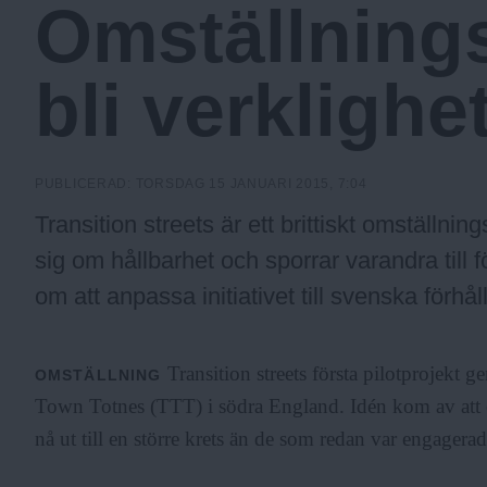
Omställning
a
bli verklighe
.
N
PUBLICERAD:
TORSDAG 15 JANUARI 2015, 7:04
Transition streets är ett brittiskt omställni
u
sig om hållbarhet och sporrar varandra till 
om att anpassa initiativet till svenska förhå
Transition streets första pilotprojekt 
OMSTÄLLNING
Town Totnes (TTT) i södra England. Idén kom av att om
nå ut till en större krets än de som redan var engagerad