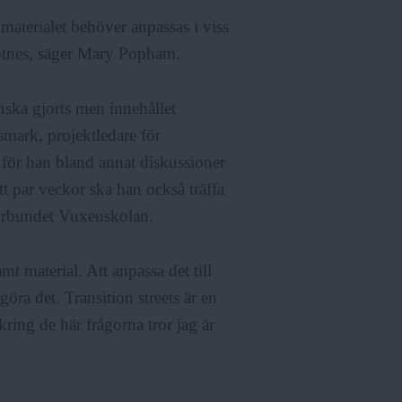
 materialet behöver anpassas i viss
Totnes, säger Mary Popham.
enska gjorts men innehållet
mark, projektledare för
 för han bland annat diskussioner
t par veckor ska han också träffa
förbundet Vuxenskolan.
t material. Att anpassa det till
göra det. Transition streets är en
ring de här frågorna tror jag är