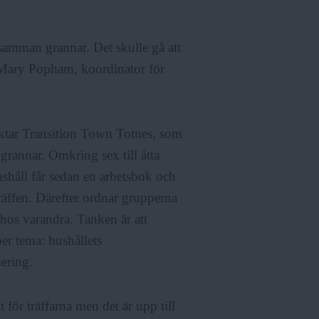
 samman grannar. Det skulle gå att
 Mary Popham, koordinator för
aktar Transition Town Totnes, som
rannar. Omkring sex till åtta
ushåll får sedan en arbetsbok och
räffen. Därefter ordnar grupperna
os varandra. Tanken är att
er tema: hushållets
ering.
r träffarna men det är upp till