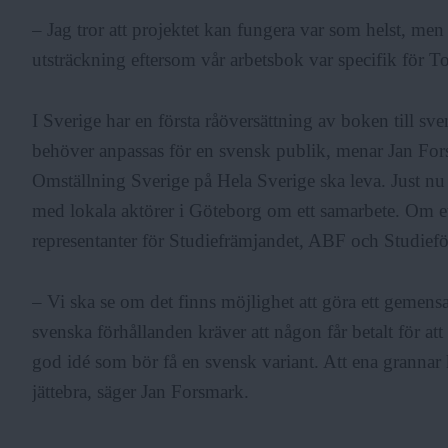
– Jag tror att projektet kan fungera var som helst, men
utsträckning eftersom vår arbetsbok var specifik för 
I Sverige har en första råöversättning av boken till sv
behöver anpassas för en svensk publik, menar Jan Fors
Omställning Sverige på Hela Sverige ska leva. Just nu
med lokala aktörer i Göteborg om ett samarbete. Om et
representanter för Studiefrämjandet, ABF och Studie
– Vi ska se om det finns möjlighet att göra ett gemensam
svenska förhållanden kräver att någon får betalt för att 
god idé som bör få en svensk variant. Att ena grannar k
jättebra, säger Jan Forsmark.