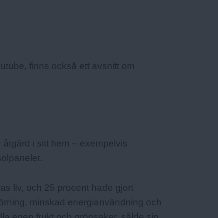
utube, finns också ett avsnitt om
 åtgärd i sitt hem – exempelvis
solpaneler.
as liv, och 25 procent hade gjort
lkörning, minskad energianvändning och
la egen frukt och grönsaker, sålde sin