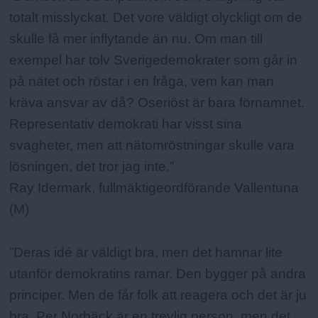
totalt misslyckat. Det vore väldigt olyckligt om de
skulle få mer inflytande än nu. Om man till
exempel har tolv Sverigedemokrater som går in
på nätet och röstar i en fråga, vem kan man
kräva ansvar av då? Oseriöst är bara förnamnet.
Representativ demokrati har visst sina
svagheter, men att nätomröstningar skulle vara
lösningen, det tror jag inte.”
Ray Idermark, fullmäktigeordförande Vallentuna
(M)
”Deras idé är väldigt bra, men det hamnar lite
utanför demokratins ramar. Den bygger på andra
principer. Men de får folk att reagera och det är ju
bra. Per Norbäck är en trevlig person, men det