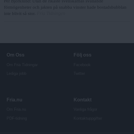
Per Björklund: Utan de rikaste svenskarnas svällande
förmögenheter och jakten på snabba vinster hade bostadsbubblan
Fria Tidningen
inte blivit så stor.
Om Oss
Följ oss
Om Fria Tidningar
Facebook
Lediga jobb
Twitter
Fria.nu
Kontakt
Om Fria.nu
Vanliga frågor
PDF-tidning
Kontaktuppgifter