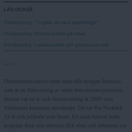
LÄS OCKSÅ
Fördjupning
: ”Vi gillar att vara uppkäftiga”
Fördjupning
: Största partiet på orten
Fördjupning
: Lokala partier gör gemensam sak
Annons
Direktdemokraterna hette fram tills nyligen Demoex,
som är en förkortning av ordet demokratiexperiment.
Starten var en it- och demokratidag år 2000 som
Vallentuna kommun anordnade. Då var Per Norbäck
33 år och jobbade som lärare. Ett antal datorer hade
kopplats ihop och eleverna fick rösta och debattera via