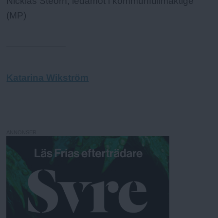
Nicklas Steorn, ledamot i kommunfullmäktige
(MP)
Katarina Wikström
ANNONSER