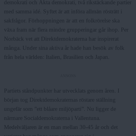
demokrati och Äkta demokrati, två rikstäckande partier
med samma idé. Syftet är att införa allmän rösträtt i
sakfrågor. Förhoppningen är att en folkrörelse ska
växa fram när flera mindre grupperingar går ihop. Per
Norbäck vet att Direktdemokraterna har inspirerat
många. Under sina aktiva år hade han besök av folk
från hela världen: Italien, Brasilien och Japan.
ANNONS
Partiets ståndpunkter har utvecklats genom åren. I
början tog Direktdemokraternas röstare ställning
ungefär som ”ett blåare miljöparti”. Nu ligger de
närmare Socialdemokraterna i Vallentuna.
Medelväljaren är en man mellan 30-45 år och det