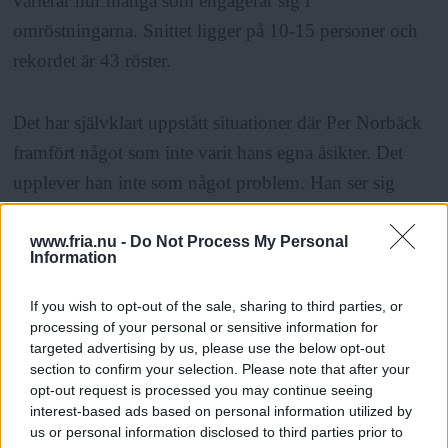
varierar hur många som engagerar sig i
omröstningarna. Snittet ligger på 10-15 personer och
rekordet är 43 röster.
Det har självklart uppstått situationer där Per Norbäck
framfört något som inte varit hans egna åsikter. Det
upplever han inte som något problem. Han ser sig
själv som en representant.
www.fria.nu -
Do Not Process My Personal
Information
– Jag representerar de demokratiska besluten snarare än
mina egna åsikter. Jag står till allmänhetens tjänst.
If you wish to opt-out of the sale, sharing to third parties, or
processing of your personal or sensitive information for
targeted advertising by us, please use the below opt-out
Hans mål är att försöka hitta regler så att ingen person
section to confirm your selection. Please note that after your
opt-out request is processed you may continue seeing
eller klick kan ta över, bara gräsrötterna och den öppna
interest-based ads based on personal information utilized by
debatten styr besluten. Framförallt måste systemet vara
us or personal information disclosed to third parties prior to