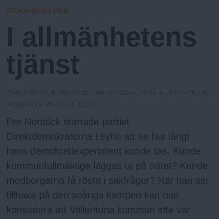
N
n
I
STOCKHOLMS FRIA
N
y
G
I allmänhetens
u
tjänst
PUBLICERAD:
MÅNDAG 20 JANUARI 2014, 10:44
• UPPDATERAD:
FREDAG 16 MAJ 2014, 11:02
Per Norbäck startade partiet
Direktdemokraterna i syfte att se hur långt
hans demokratiexperiment kunde tas. Kunde
kommunfullmäktige läggas ut på nätet? Kunde
medborgarna få rösta i sakfrågor? När han ser
tillbaka på den tioåriga kampen kan han
konstatera att Vallentuna kommun inte var